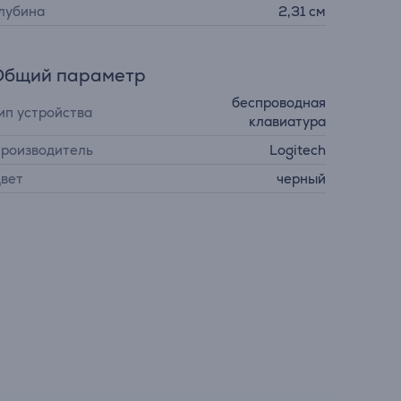
лубина
2,31 см
Общий параметр
беспроводная
ип устройства
клавиатура
роизводитель
Logitech
вет
черный