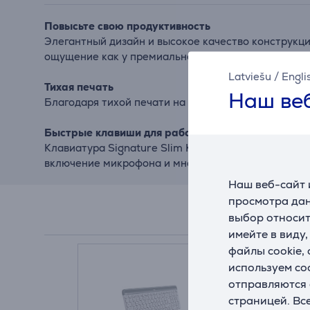
Повысьте свою продуктивность
Элегантный дизайн и высокое качество конструкци
ощущение как у премиального ноутбука. Клавиатура
Latviešu
/
Engli
Тихая печать
Наш веб
Благодаря тихой печати на клавиатуре Signature 
Быстрые клавиши для рабочей и личной жизни
Клавиатура Signature Slim K950 предлагает удоб
включение микрофона и многое другое.
Наш веб-сайт 
просмотра дан
выбор относит
имейте в виду
файлы cookie,
используем co
отправляются 
страницей. Вс