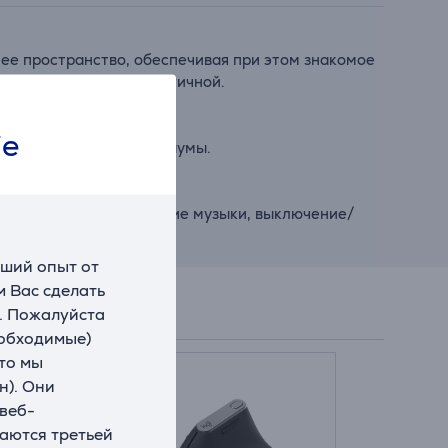
ее пространство, обеспечивая при этом знакомое
 делает ее более экологичной.
ie
екаясь на окружающие шумы.
облегчая воспроизведение музыки, выключение/
чший опыт от
 Вас сделать
. Пожалуйста
еобходимые)
что мы
н). Они
 веб-
ваются третьей