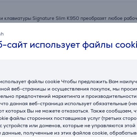
и клавиатуры Signature Slim K950 преобразят любое рабоч
 частично изготовлена ​​из переработанного пластика, что
sh
-сайт использует файлы cook
Slim K950 Вы сможете сосредоточиться на работе, не отвл
ные функции одним касанием для рабочей и личной жизни, 
использует файлы cookie Чтобы предложить Вам наилу
ной веб-страницы и осуществления покупок, мы просим
ельно предпочтений маркетинга и производительности
Подходящие товары
, что данная веб-страница использует обязательные (н
 от которых Вы не можете отказаться. Также сообщаем, 
okie файлы сторонних поставщиков услуг (третьих сторо
с устройств или доменов, которые не управляются этой
е данные, полученные из этих файлов cookie, обрабаты