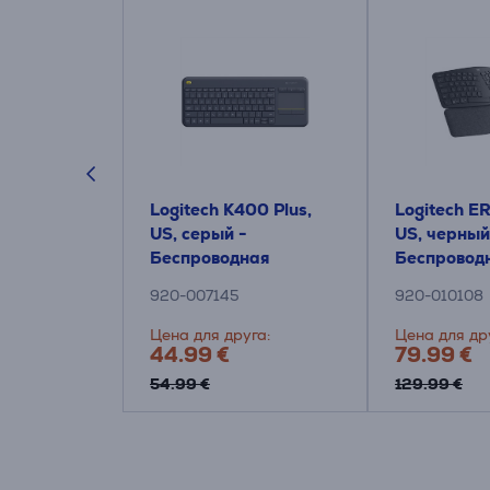
gnature
Logitech K400 Plus,
Logitech E
 US, белый -
US, серый -
US, черный
ная
Беспроводная
Беспровод
а
клавиатура с
клавиатур
920-007145
920-010108
тачпадом
уга:
Цена для друга:
Цена для др
44.99 €
79.99 €
54.99 €
129.99 €