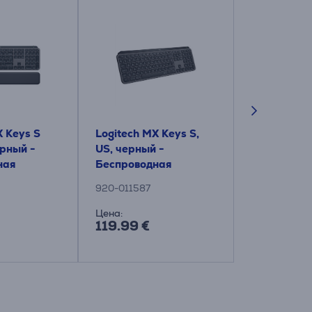
X Keys S
Logitech MX Keys S,
Logitech Pe
ерный -
US, черный -
K380s, US,
ная
Беспроводная
Беспровод
а
клавиатура
клавиатур
920-011587
920-011852
Цена:
Цена для др
119.99 €
24.99 €
39.99 €