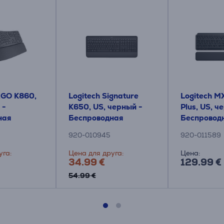
RGO K860,
Logitech Signature
Logitech M
 -
K650, US, черный -
Plus, US, ч
ная
Беспроводная
Беспровод
а
клавиатура
клавиатур
920-010945
920-011589
уга:
Цена для друга:
Цена:
34.99 €
129.99 €
54.99 €