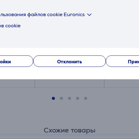
льзования файлов cookie Euronics
в cookie
705
Logitech Slim Combo
Logitech M3
серый -
MK470, US, розовый -
Plus, тихая
ная
Беспроводная
черный -
мышь
клавиатура + мышь
Беспровод
920-011322
910-004909
оптическа
ойки
Отклонить
Прин
уга:
Цена:
Цена:
59.99 €
44.99 €
Схожие товары