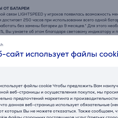
 ОТ БАТАРЕИ
ной связи LIGHTSPEED у игроков появилась возможность м
и достигает 250 часов при использовании всего одной бат
аботать без замены батареи до 9 месяцев.* Для этого необ
%, Вы узнаете об этом благодаря световому индикатору и 
sh
 и правая кнопки) составляет 10 млн нажатий. Также в эт
-сайт использует файлы cook
вые кнопки, которые пользователь может запрограммироват
 Software (LGS).
вателя, свойств батареи и условий использования.
использует файлы cookie Чтобы предложить Вам наилу
ной веб-страницы и осуществления покупок, мы просим
Смотреть дополнительно
ельно предпочтений маркетинга и производительности
, что данная веб-страница использует обязательные (н
 от которых Вы не можете отказаться. Также сообщаем, 
okie файлы сторонних поставщиков услуг (третьих сторо