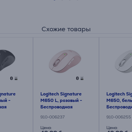
Схожие товары
gnature
Logitech Signature
Logitech Si
ный -
M650 L, розовый -
M650, белы
ная
Беспроводная
Беспровод
я мышь
оптическая мышь
оптическа
910-006237
910-006255
Цена:
Цена: