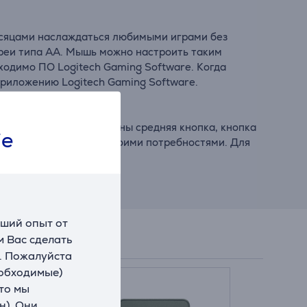
есяцами наслаждаться любимыми играми без
ареи типа АА. Мышь можно настроить таким
ходимо ПО Logitech Gaming Software. Когда
приложению Logitech Gaming Software.
ой модели предусмотрены средняя кнопка, кнопка
ie
ь в соответствии со своими потребностями. Для
чший опыт от
 Вас сделать
. Пожалуйста
еобходимые)
что мы
н). Они