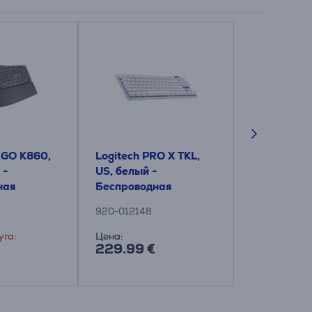
RGO K860,
Logitech PRO X TKL,
Logitech Si
 -
US, белый -
K650, US, 
ная
Беспроводная
Беспровод
а
клавиатура
клавиатур
920-012148
920-010945
уга:
Цена:
Цена для др
229.99 €
34.99 €
54.99 €