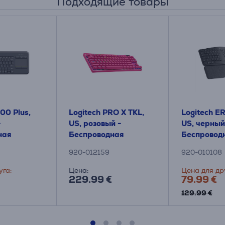
Подходящие товары
00 Plus,
Logitech PRO X TKL,
Logitech E
-
US, розовый -
US, черный
ная
Беспроводная
Беспровод
 с
клавиатура
клавиатур
920-012159
920-010108
уга:
Цена:
Цена для др
229.99 €
79.99 €
129.99 €