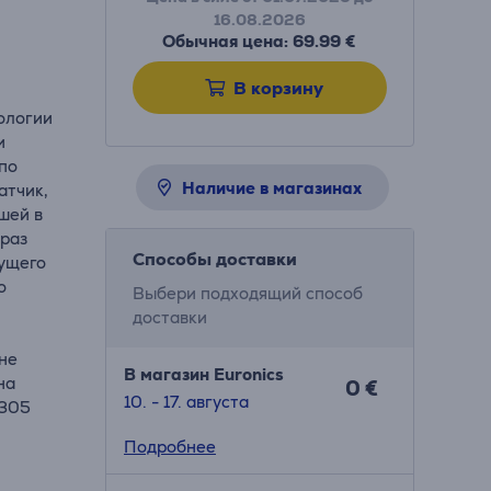
16.08.2026
Обычная цена: 69.99 €
В корзину
ологии
и
 по
Наличие в магазинах
атчик,
шей в
 раз
Способы доставки
дущего
о
Выбери подходящий способ
доставки
не
В магазин Euronics
на
0 €
10. - 17. августа
G305
Подробнее