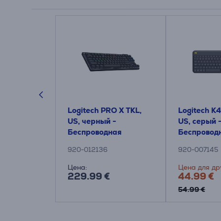
gnature
Logitech PRO X TKL,
Logitech K4
 US, белый -
US, черный -
US, серый 
ная
Беспроводная
Беспровод
а
клавиатура
клавиатура
920-012136
920-007145
тачпадом
уга:
Цена:
Цена для др
229.99 €
44.99 €
54.99 €