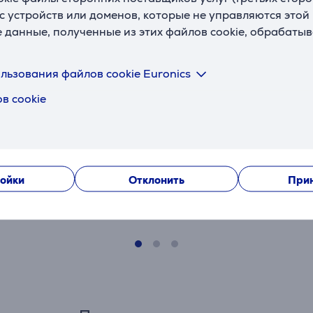
с устройств или доменов, которые не управляются этой
е данные, полученные из этих файлов cookie, обрабаты
льзования файлов cookie Euronics
 черный -
Trust Boye, черный -
Trust Boye,
в cookie
я мыши
Коврик для мыши
Коврик дл
24743
24744
Цена:
Цена:
ойки
Отклонить
Прин
9.99 €
9.99 €