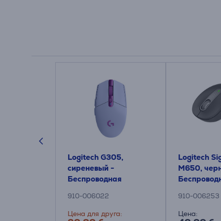
305 X
Logitech G305,
Logitech Si
 белый -
сиреневый -
M650, чер
ная мышь
Беспроводная
Беспровод
оптическая мышь
оптическа
910-006022
910-006253
Цена для друга:
Цена: