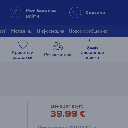
Мой Euronics
Корзина
Войти
зей
Магазины
Информация
Новое сообщение
Красота и
Свободное
Развлечения
здоровье
время
Цена для друга:
39.99
€
Цена в силе от 01.07.2026 до