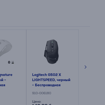
gnature
Logitech G502 X
Logitech Lif
й -
LIGHTSPEED, черный
Ergonomic 
ная
- Беспроводная
черный -
я мышь
оптическая мышь
Беспровод
910-006180
910-006473
оптическа
Цена:
Цена: