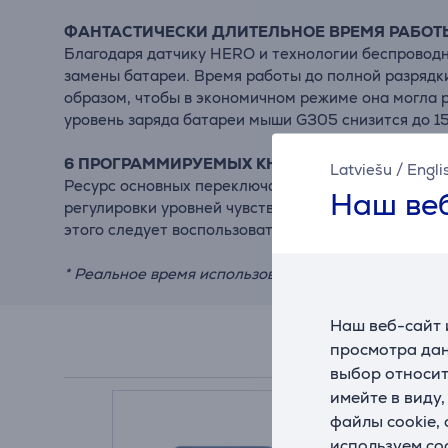
ФАНТАСТИЧЕСКИ ДЛИТЕЛЬНОЕ ВРЕМЯ РАБОТЫ
Благодаря датчику HERO и технологии беспровод
замены батареи. Время работы до полной разрядк
образом, чтобы в экономичном режиме она могла р
уровень заряда батареи мыши G305 снизится до 15
6 ПРОГРАММИРУЕМЫХ КНОПОК
Latviešu
/
Engli
Ресурс основных переключателей мыши G305 (левая
Наш веб
регулировки уровней чувствительности и две боко
этого следует воспользоваться ПО Logitech Gaming
* Реальное время использования зависит от пользо
Наш веб-сайт 
просмотра дан
выбор относит
имейте в виду
файлы cookie,
используем co