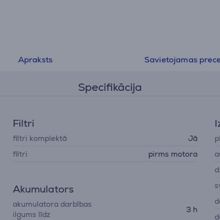
grīdām - birste ar matu smalcinātāju
• dTof sensors un advancēta IoT drošība
Apraksts
Savietojamas prec
Specifikācija
Filtri
I
filtri komplektā
Jā
p
filtri
pirms motora
a
d
s
Akumulators
d
akumulatora darbības
3 h
ilgums līdz
d