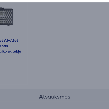
t AI+/Jet
šanas
alko putekļu
tam putekļu
Atsauksmes