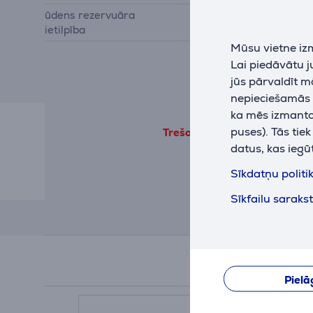
ūdens rezervuāra
0,1 L
ietilpība
Mūsu vietne iz
Lai piedāvātu 
jūs pārvaldīt m
nepieciešamās (
ka mēs izmantoj
puses). Tās tie
Trešo pušu produkta informāc
datus, kas iegū
Sīkdatņu politi
Sīkfailu saraks
Pielā