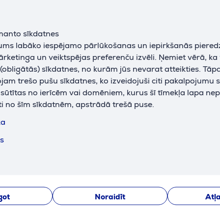
manto sīkdatnes
jums labāko iespējamo pārlūkošanas un iepirkšanās piered
ārketinga un veiktspējas preferenču izvēli. Ņemiet vērā, ka
obligātās) sīkdatnes, no kurām jūs nevarat atteikties. Tāp
am trešo pušu sīkdatnes, ko izveidojuši citi pakalpojumu s
k sūtītas no ierīcēm vai domēniem, kurus šī tīmekļa lapa ne
iju var apskatīt tikai tad, ja piekrītat mūsu veiktspējas sīk
ti no šīm sīkdatnēm, apstrādā trešā puse.
Pielāgot
ka
ts
Apraksts
Saistītās preces
got
Noraidīt
Atļa