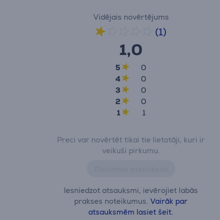
Vidējais novērtējums
(1)
1,0
5
0
4
0
3
0
2
0
1
1
Preci var novērtēt tikai tie lietotāji, kuri ir
veikuši pirkumu.
Pievienot atsauksmi
Iesniedzot atsauksmi, ievērojiet labās
prakses noteikumus.
Vairāk par
atsauksmēm lasiet šeit.