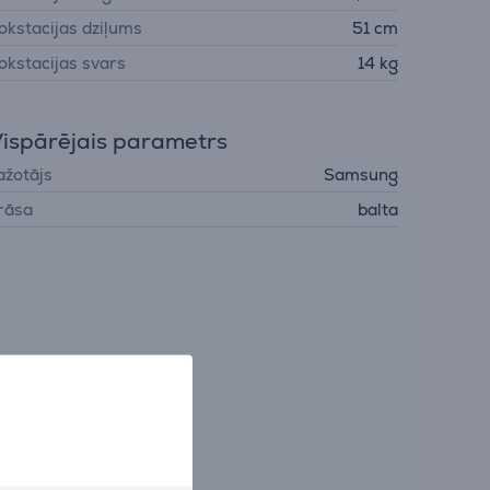
okstacijas dziļums
51 cm
okstacijas svars
14 kg
ispārējais parametrs
ažotājs
Samsung
rāsa
balta