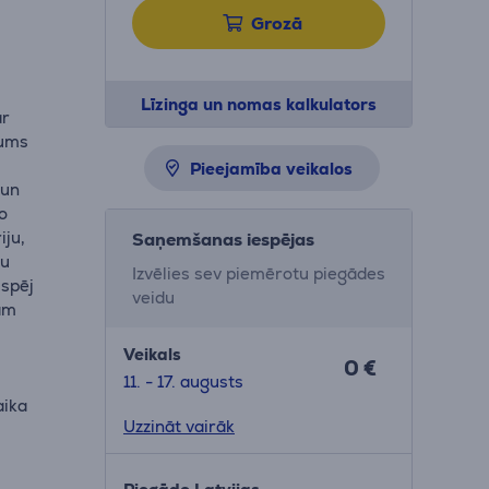
Grozā
Līzinga un nomas kalkulators
ar
jums
Pieejamība veikalos
 un
ro
iju,
Saņemšanas iespējas
mu
Izvēlies sev piemērotu piegādes
 spēj
veidu
lam
Veikals
0 €
11. - 17. augusts
aika
Uzzināt vairāk
jiem un