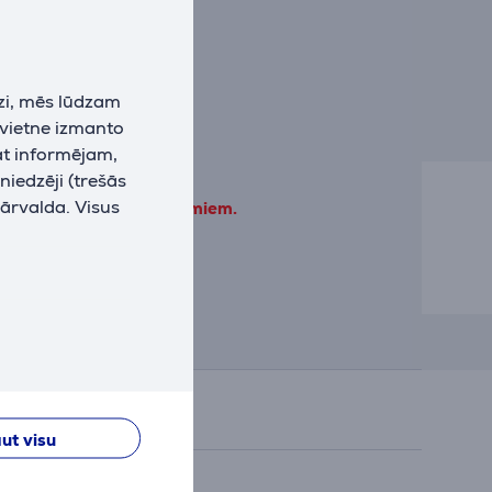
zi, mēs lūdzam
 vietne izmanto
at informējam,
niedzēji (trešās
pārvalda. Visus
datņu lietošanas noteikumiem.
ut visu