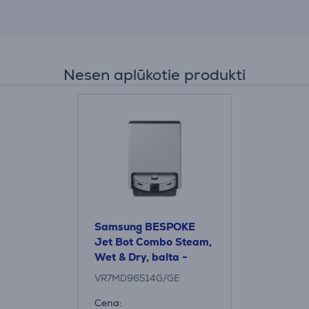
Nesen aplūkotie produkti
Samsung BESPOKE
Jet Bot Combo Steam,
Wet & Dry, balta -
Robots putekļu sūcējs
VR7MD96514G/GE
Cena: