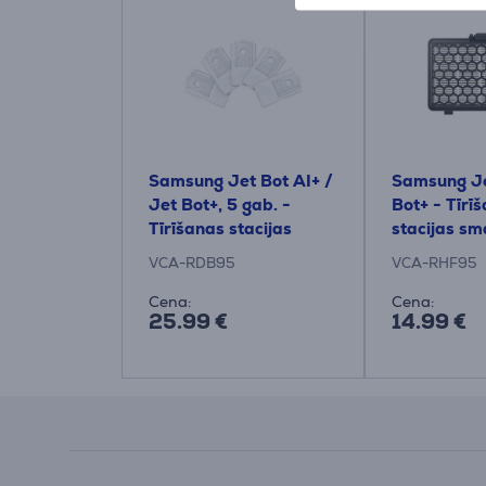
Samsung Jet Bot AI+ /
Samsung Je
Jet Bot+, 5 gab. -
Bot+ - Tīrī
Tīrīšanas stacijas
stacijas sm
putekļu maisiņi
filtrs robo
VCA-RDB95
VCA-RHF95
sūcējam
Cena:
Cena:
25.99 €
14.99 €