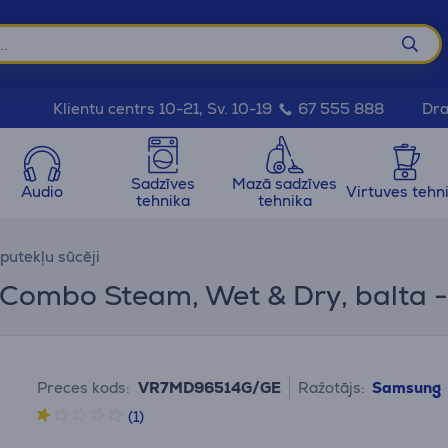
Dra
Klientu centrs 10-21, Sv. 10-19
67 555 888
Sadzīves
Mazā sadzīves
Audio
Virtuves tehn
tehnika
tehnika
putekļu sūcēji
mbo Steam, Wet & Dry, balta - 
Preces kods:
VR7MD96514G/GE
Ražotājs:
Samsung
(1)