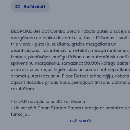
Salīdzināt
BESPOKE Jet Bot Combo Steam robots putekļu sūcējs 
mazgāšanu un tvaika dezinfekciju, tas ir tīrīšanas risinā
trīs vienā - putekļu sūkšana, grīdas mazgāšana un
dezinficēšana. Tas intensīvi un efektīvi mazgā netīrumus
traipus, piedāvājot jaudīgu tīrīšanu un automātisku netī
spilventiņu mazgāšanu, samazinot 99.99% kaitīgo baktēr
uzturot spilventiņus higiēniskus un samazinot nepatīka
aromātu. Aprīkots ar AI Floor Detect tehnoloģiju, robots
atpazīt dažādus grīdas tipus, pielāgojot tīrīšanu optimā
rezultātam.
• LiDAR navigācija ar 3D kartēšanu
• Universālā Clean Station Steam+ stacija ar sanitāro tv
funkciju
• Automātiska putekļu tvertnes iztukšošana
Lasīt vairāk
• Efektīvi notīra matus un mājdzīvnieku spalvas no paklā