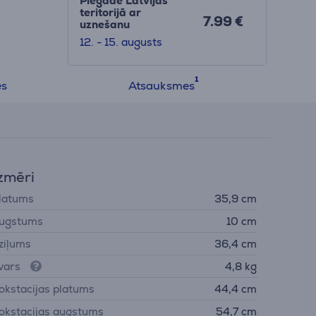
Piegāde Latvijas
teritorijā ar
7.99 €
uznešanu
12. - 15. augusts
es
Atsauksmes
zmēri
latums
35,9 cm
ugstums
10 cm
ziļums
36,4 cm
vars
4,8 kg
okstacijas platums
44,4 cm
okstacijas augstums
54,7 cm