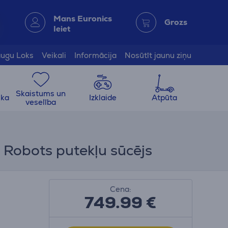
Mans Euronics
Grozs
Ieiet
ugu Loks
Veikali
Informācija
Nosūtīt jaunu ziņu
Skaistums un
ika
Izklaide
Atpūta
veselība
Robots putekļu sūcējs
Cena:
749.99
€