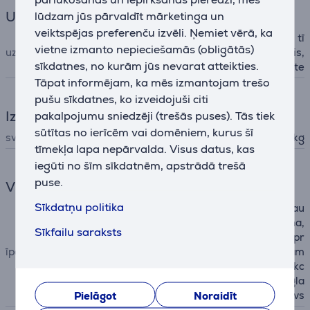
Uzgaļi
lūdzam jūs pārvaldīt mārketinga un
veiktspējas preferenču izvēli. Ņemiet vērā, ka
uzgalis mājdzīvnieku spalvu tī
vietne izmanto nepieciešamās (obligātās)
uzgaļi
rīšanai, kombinētais uzgalis,
sīkdatnes, no kurām jūs nevarat atteikties.
elektriskā birste
Tāpat informējam, ka mēs izmantojam trešo
pušu sīkdatnes, ko izveidojuši citi
Izmēri
pakalpojumu sniedzēji (trešās puses). Tās tiek
sūtītas no ierīcēm vai domēniem, kurus šī
svars
4,2 kg
tīmekļa lapa nepārvalda. Visus datus, kas
iegūti no šīm sīkdatnēm, apstrādā trešā
puse.
Vispārējais parametrs
Sīkdatņu politika
LED apgaismojums, 99,9% au
gstas efektivitātes filtrēšana,
Sīkfailu saraksts
3 darbības režīmi, funkcija pr
īpašības
et matu sapīšanos, noņemam
a putekļu tvertne, daudzfunkc
ionāls 2-in-1 uzlādes un uzgla
Pielāgot
Noraidīt
bāšanas statīvs