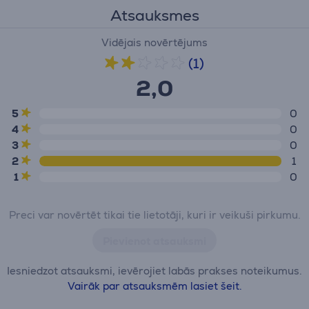
Atsauksmes
Vidējais novērtējums
(1)
2,0
5
0
4
0
3
0
2
1
1
0
Preci var novērtēt tikai tie lietotāji, kuri ir veikuši pirkumu.
Pievienot atsauksmi
Iesniedzot atsauksmi, ievērojiet labās prakses noteikumus.
Vairāk par atsauksmēm lasiet šeit.