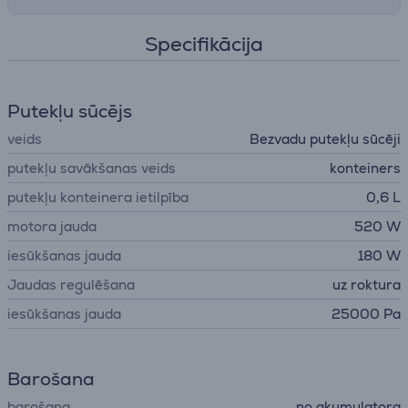
Specifikācija
Putekļu sūcējs
veids
Bezvadu putekļu sūcēji
putekļu savākšanas veids
konteiners
putekļu konteinera ietilpība
0,6 L
motora jauda
520 W
iesūkšanas jauda
180 W
Jaudas regulēšana
uz roktura
iesūkšanas jauda
25000 Pa
Barošana
barošana
no akumulatora