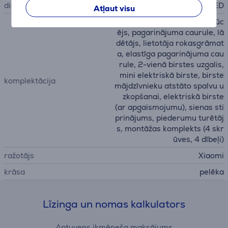
displejs
LED
Atļaut visu
Xiaomi G20 Max putekļu sūc
ējs, pagarinājuma caurule, lā
dētājs, lietotāja rokasgrāmat
a, elastīga pagarinājuma cau
rule, 2-vienā birstes uzgalis,
mini elektriskā birste, birste
komplektācija
mājdzīvnieku atstāto spalvu u
zkopšanai, elektriskā birste
(ar apgaismojumu), sienas sti
prinājums, piederumu turētāj
s, montāžas komplekts (4 skr
ūves, 4 dībeļi)
ražotājs
Xiaomi
krāsa
pelēka
Līzinga un nomas kalkulators
Aptuvens ikmēneša maksājums