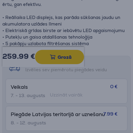
ērtu, gan efektīvu.
• Reāllaika LED displejs, kas parāda sūkšanas jaudu un
akumulatora uzlādes līmeni
• Elektriskā grīdas birste ar iebūvētu LED apgaismojumu
• Putekļu un gaisa atdalīšanas tehnoloģija
• 5 pakāpju uzlabota filtrēšanas sistēma
259.99
€
Grozā
Saņemšanas iespējas
Izvēlies sev piemērotu piegādes veidu
0 €
Veikals
Uzzināt vairāk
7. - 13. augusts
7.99 €
Piegāde Latvijas teritorijā ar uznešanu
8. - 12. augusts