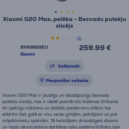
Xiaomi G20 Max, pelēka - Bezvadu putekļu
sūcējs
(1)
259.99 €
BHR8828EU
Xiaomi
Salīdzināt
Pieejamība veikalos
Xiaomi G20 Max ir jaudīgs un daudzpusīgs bezvadu
putekļu sūcējs, kas ir ideāli piemērots ikdienas tīrīšanai.
Ar spēcīgu sūkšanu un dažādu piederumu klāstu tas
efektīvi tiek galā ar visu veidu grīdām, paklājiem un pat
mājdzīvnieku spalvām. Tā lietotājam draudzīgais dizains
un ilgais akumulatora darbības laiks padara tīrīšanu gan