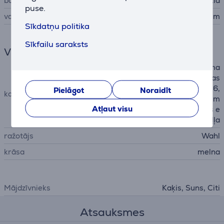
barošana
no tīkla
puse.
vada garums
2,4 m
Sīkdatņu politika
Sīkfailu saraksts
Vispārējais parametrs
trimmeris mājdzīvnieku apma
tojuma kopšanai, 7 krāsainas
stiprinājuma ķemmītes (3, 6,
Pielāgot
Noraidīt
komplektācija
10, 13, 16, 19, 22 mm), ķemm
Atļaut visu
e, tīrīšanas birstīte, asmens e
ļļa
ražotājs
Wahl
krāsa
melna
Mājdzīvnieks
Kaķis, Suns, Citi
Atsauksmes