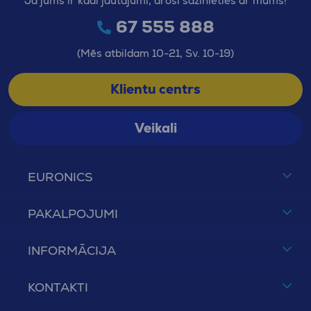
Ja jums ir kādi jautājumi, droši sazinieties ar mums!
67 555 888
(Mēs atbildam 10-21, Sv. 10-19)
Klientu centrs
Veikali
EURONICS
PAKALPOJUMI
INFORMĀCIJA
KONTAKTI