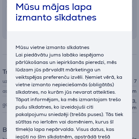
Mūsu mājas lapa
7.99 €
Piegāde Latvijas teritorijā ar uznešanu
izmanto sīkdatnes
12. - 14. augusts
Mūsu vietne izmanto sīkdatnes
Specifikācija
Lai piedāvātu jums labāko iespējamo
pārlūkošanas un iepirkšanās pieredzi, mēs
lūdzam jūs pārvaldīt mārketinga un
Trimmeris
veiktspējas preferenču izvēli. Ņemiet vērā, ka
uzgaļu skaits
7
vietne izmanto nepieciešamās (obligātās)
asmeņa platums
40 mm
sīkdatnes, no kurām jūs nevarat atteikties.
Tāpat informējam, ka mēs izmantojam trešo
0,8 mm - 1,5 mm - 1,8 mm; 3,
garums pēc griešanas
pušu sīkdatnes, ko izveidojuši citi
6, 10, 13, 16, 19, 22 mm
pakalpojumu sniedzēji (trešās puses). Tās tiek
sūtītas no ierīcēm vai domēniem, kurus šī
Barošana
tīmekļa lapa nepārvalda. Visus datus, kas
iegūti no šīm sīkdatnēm, apstrādā trešā