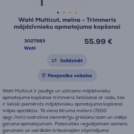
Wahl Multicut, melna - Trimmeris
mājdzīvnieku apmatojuma kopšanai
55.99 €
3027683
Wahl
Salīdzināt
Pieejamība veikalos
Wahl Multicut ir jaudīgs un uzticams mājdzīvnieku
apmatojuma kopšanas trimmeris lietošanai ar vadu, kas
ir lieliski piemērots mājdzīvnieku apmatojuma kopšanai
mājas apstākļos. Tā viena ātruma motors (7200
apgr./min) nodrošina vienmērīgu griešanu īsam un vidēja
garuma apmatojumam. Pateicoties regulējamam asmens
garumam un vairākām krāsainajām stiprinājuma