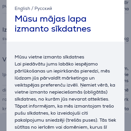
virsmas mazgāšana, mitrā tīr
putekļu sūcēja funkcijas
English
/
Русский
īšana
Mūsu mājas lapa
izmanto sīkdatnes
Izmēri
svars
3,69 kg
Mūsu vietne izmanto sīkdatnes
Vispārējais parametrs
Lai piedāvātu jums labāko iespējamo
tīrīšana bez ķīmiskām vielām,
pārlūkošanas un iepirkšanās pieredzi, mēs
īpašības
pretmikrobu birstes rullis, vie
lūdzam jūs pārvaldīt mārketinga un
gli kopjams
veiktspējas preferenču izvēli. Ņemiet vērā, ka
displejs
nē
vietne izmanto nepieciešamās (obligātās)
sīkdatnes, no kurām jūs nevarat atteikties.
ražotājs
Shark
Tāpat informējam, ka mēs izmantojam trešo
krāsa
balta
pušu sīkdatnes, ko izveidojuši citi
pakalpojumu sniedzēji (trešās puses). Tās tiek
Līzinga un nomas kalkulators
sūtītas no ierīcēm vai domēniem, kurus šī