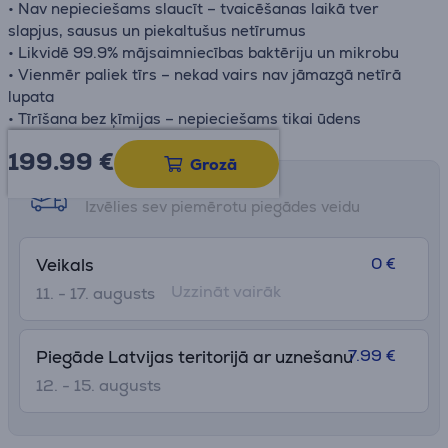
• Nav nepieciešams slaucīt – tvaicēšanas laikā tver
slapjus, sausus un piekaltušus netīrumus
• Likvidē 99.9% mājsaimniecības baktēriju un mikrobu
• Vienmēr paliek tīrs – nekad vairs nav jāmazgā netīrā
lupata
• Tīrīšana bez ķīmijas – nepieciešams tikai ūdens
199.99
€
Grozā
Saņemšanas iespējas
Izvēlies sev piemērotu piegādes veidu
0 €
Veikals
Uzzināt vairāk
11. - 17. augusts
7.99 €
Piegāde Latvijas teritorijā ar uznešanu
12. - 15. augusts