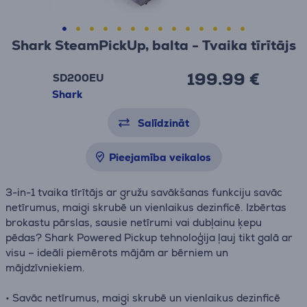
Shark SteamPickUp, balta - Tvaika tīrītājs
199.99 €
SD200EU
Shark
Salīdzināt
Pieejamība veikalos
3-in-1 tvaika tīrītājs ar gružu savākšanas funkciju savāc
netīrumus, maigi skrubē un vienlaikus dezinficē. Izbērtas
brokastu pārslas, sausie netīrumi vai dubļainu ķepu
pēdas? Shark Powered Pickup tehnoloģija ļauj tikt galā ar
visu – ideāli piemērots mājām ar bērniem un
mājdzīvniekiem.
• Savāc netīrumus, maigi skrubē un vienlaikus dezinficē