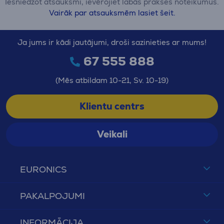
Iesniedzot atsauksmi, ievērojiet labās prakses noteikumus.
Vairāk par atsauksmēm lasiet šeit.
Ja jums ir kādi jautājumi, droši sazinieties ar mums!
67 555 888
(Mēs atbildam 10-21, Sv. 10-19)
Klientu centrs
Veikali
EURONICS
PAKALPOJUMI
INFORMĀCIJA