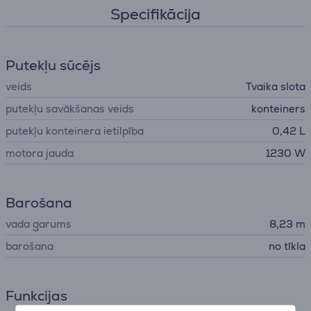
Specifikācija
Putekļu sūcējs
veids
Tvaika slota
putekļu savākšanas veids
konteiners
putekļu konteinera ietilpība
0,42 L
motora jauda
1230 W
Barošana
vada garums
8,23 m
barošana
no tīkla
Funkcijas