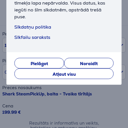
tīmekļa lapa nepārvalda. Visus datus, kas
iegūti no šīm sīkdatnēm, apstrādā trešā
Aptuvens ikmēneša maksājums
22 €
puse.
Sīkdatņu politika
Periods
Sīkfailu saraksts
10
mēn.
Pirmā iemaksa
Pielāgot
Noraidīt
0% /
0,00 €
Atļaut visu
Preces nosaukums
Shark SteamPickUp, balta - Tvaika tīrītājs
Cena
199.99 €
Rezultāts ir informatīvs un veikts,
balstoties uz aptuvenu aprēķinu.