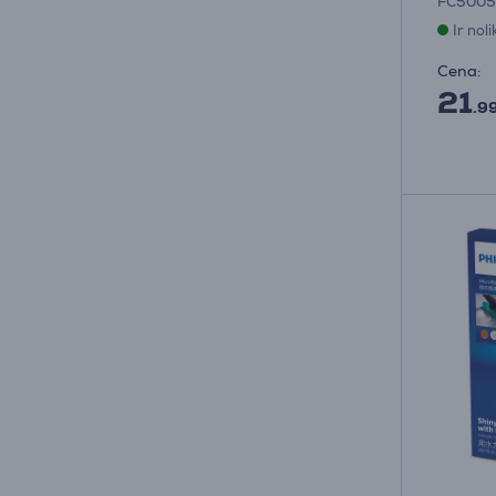
FC5005
Ir nol
Cena:
21
.9