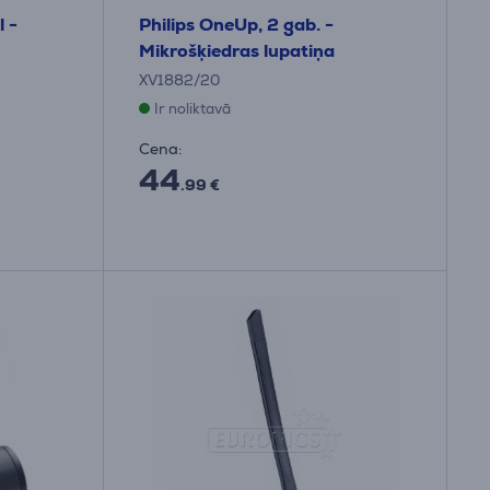
l -
Philips OneUp, 2 gab. -
Mikrošķiedras lupatiņa
XV1882/20
Ir noliktavā
Cena:
44
.99 €