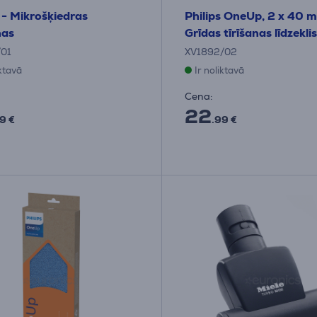
s - Mikrošķiedras
Philips OneUp, 2 x 40 m
ņas
Grīdas tīrīšanas līdzeklis
/01
XV1892/02
iktavā
Ir noliktavā
Cena:
22
9 €
.99 €