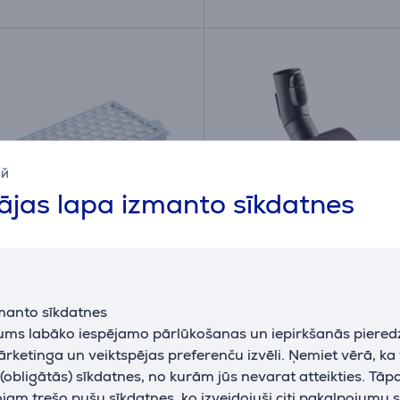
ий
jas lapa izmanto sīkdatnes
irClean Plus - Filtrs
Miele TurboTeQ - Birste
manto sīkdatnes
u sūcējiem
sūcējam
jums labāko iespējamo pārlūkošanas un iepirkšanās piered
0
STB305-3
ārketinga un veiktspējas preferenču izvēli. Ņemiet vērā, ka
iktavā
Ir noliktavā
obligātās) sīkdatnes, no kurām jūs nevarat atteikties. Tāp
Cena:
am trešo pušu sīkdatnes, ko izveidojuši citi pakalpojumu s