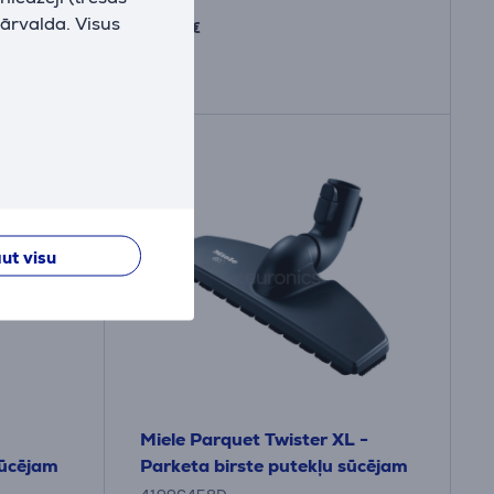
8
pārvalda. Visus
.99 €
ut visu
Miele Parquet Twister XL -
sūcējam
Parketa birste putekļu sūcējam