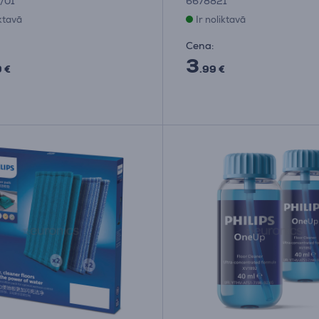
/01
6678821
iktavā
Ir noliktavā
Cena:
3
9 €
.99 €