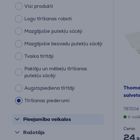
Visi produkti
Logu tīrīšanas roboti
Mazgājošie putekļu sūcēji
Mazgājošie bezvadu putekļu sūcēji
Tvaika tīrītāji
Paklāju un mēbeļu tīrīšanas
putekļu sūcēji
Thomas
Augstspiediena tīrītāji
salvet
Tīrīšanas piederumi
787204
Ir nol
Pieejamība veikalos
Cena:
Ražotājs
24
.9