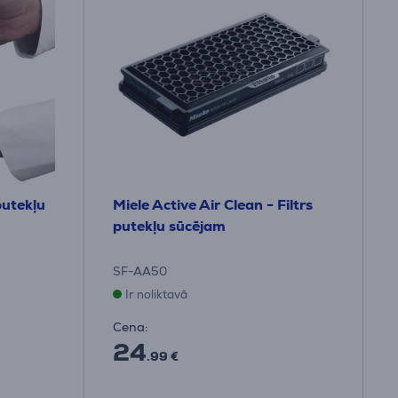
putekļu
Miele Active Air Clean - Filtrs
putekļu sūcējam
SF-AA50
Ir noliktavā
Cena:
24
.99 €