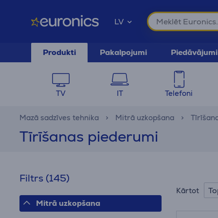
LV
Produkti
Pakalpojumi
Piedāvājumi
TV
IT
Telefoni
Mazā sadzīves tehnika
Mitrā uzkopšana
Tīrīšan
Tīrīšanas piederumi
Filtrs
(145)
To
Kārtot
Mitrā uzkopšana