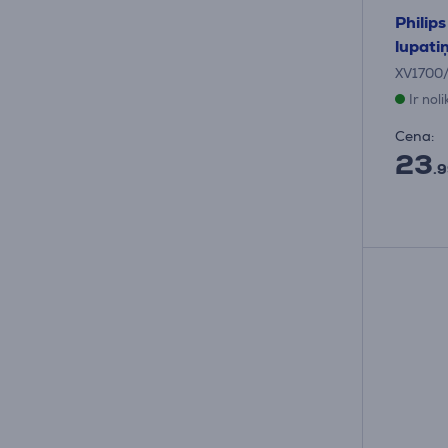
Philip
lupati
XV1700
Ir nol
Cena:
23
.9