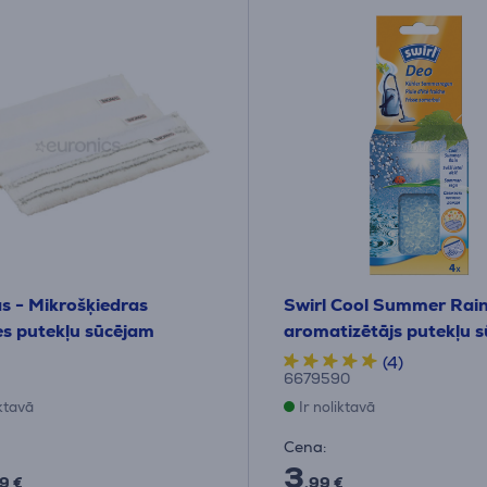
 - Mikrošķiedras
Swirl Cool Summer Rain
es putekļu sūcējam
aromatizētājs putekļu 
(4)
6679590
iktavā
Ir noliktavā
Cena:
3
9 €
.99 €