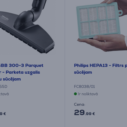
 SBB 300-3 Parquet
Philips HEPA13 - Filtrs 
r - Parketa uzgalis
sūcējam
u sūcējam
55D
FC8038/01
iktavā
Ir noliktavā
Cena:
29
9 €
.99 €