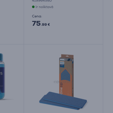
41996458D
Ir noliktavā
Cena:
75
.99 €