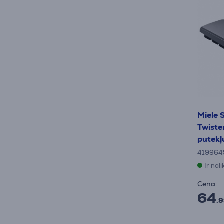
Miele
Twiste
putekļ
419964
Ir nol
Cena:
64
.9