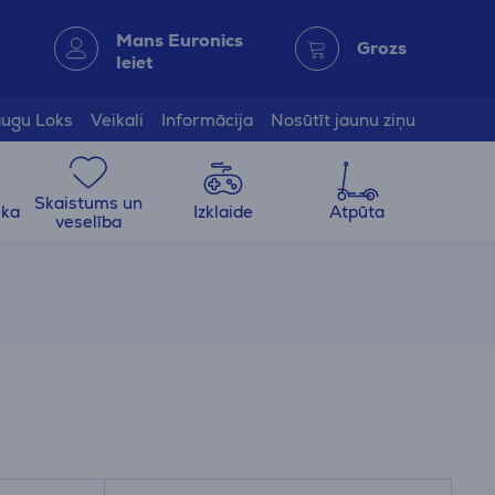
Mans Euronics
Grozs
Ieiet
ugu Loks
Veikali
Informācija
Nosūtīt jaunu ziņu
Skaistums un
ika
Izklaide
Atpūta
veselība