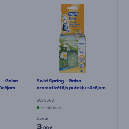
 - Gaisa
Swirl Spring - Gaisa
sūcējam
aromatizētājs putekļu sūcējam
6679583
Ir noliktavā
Cena:
3
.99 €