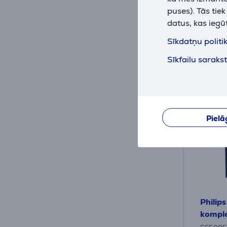
24
puses). Tās tie
.9
datus, kas iegū
Sīkdatņu politi
Sīkfailu saraks
Pielā
Philip
komple