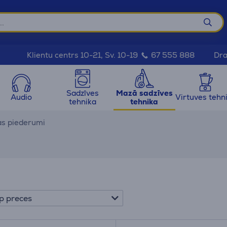
Dra
Klientu centrs 10-21, Sv. 10-19
67 555 888
Sadzīves
Mazā sadzīves
Audio
Virtuves tehn
tehnika
tehnika
as piederumi
p preces