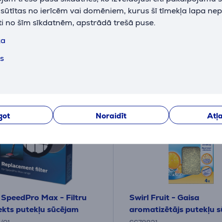
99
k sūtītas no ierīcēm vai domēniem, kurus šī tīmekļa lapa ne
9 €
.99 €
ti no šīm sīkdatnēm, apstrādā trešā puse.
10 mēneši 11 €
ka
ts
got
Noraidīt
Atļa
s SpeedPro Max - Filtru
Swirl Fruit - Gaisa
kts putekļu sūcējam
aromatizētājs putekļu 