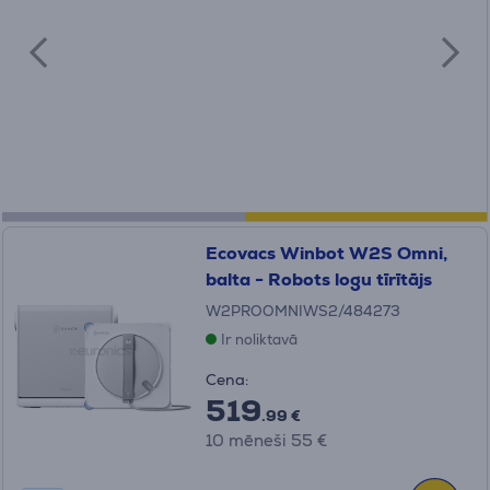
Ecovacs Winbot W2S Omni,
balta - Robots logu tīrītājs
W2PROOMNIWS2/484273
Ir noliktavā
Cena:
519
.99 €
10 mēneši 55 €