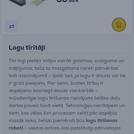
.99 €
Logu tīrītāji
Tīri logi piešķir mājai vairāk gaismas, svaiguma un
mājīguma, taču to mazgāšana nereti pārvēršas
īstā izaicinājumā – īpaši tad, ja logu ir daudz vai tie
ir grūti pieejami. Par laimi, šodien tīrību ir
iespējams sasniegt daudz vienkāršāk –
mūsdienīgie logu tīrīšanas risinājumi lielāko daļu
darba paveic tavā vietā. Tehnoloģiju cienītājiem un
tiem, kas vēlas šim procesam veltīt pēc iespējas
mazāk laika, lieliski piemēroti būs
logu tīrīšanas
roboti
– viedas ierīces, kas patstāvīgi pārvietojas