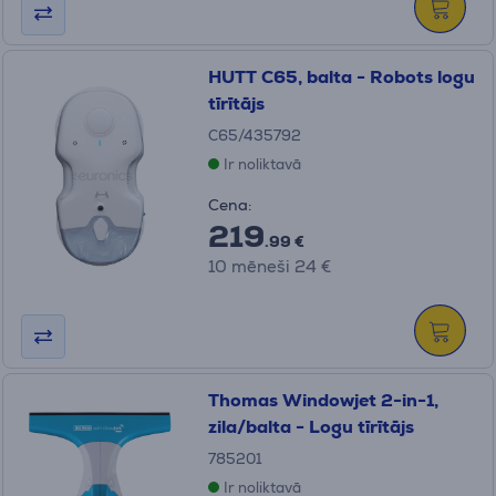
HUTT C65, balta - Robots logu
tīrītājs
C65/435792
Ir noliktavā
Cena:
219
.99 €
10 mēneši 24 €
Thomas Windowjet 2-in-1,
zila/balta - Logu tīrītājs
785201
Ir noliktavā