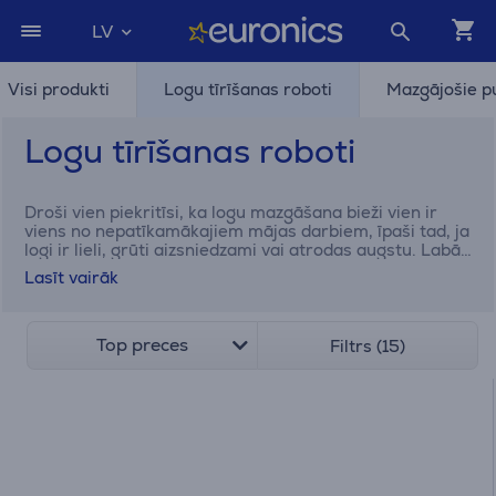
LV
Visi produkti
Logu tīrīšanas roboti
Mazgājošie pu
Logu tīrīšanas roboti
Droši vien piekritīsi, ka logu mazgāšana bieži vien ir
viens no nepatīkamākajiem mājas darbiem, īpaši tad, ja
logi ir lieli, grūti aizsniedzami vai atrodas augstu. Labā
ziņa – mūsdienās to vairs nav jādara pašam!
Lasīt vairāk
Mūsdienīgi risinājumi, piemēram, logu tīrīšanas roboti,
ļauj baudīt tīrību bez papildu piepūles – vienkārši
ieslēdz robotu un vēro, kā tas klusi, bet efektīvi paveic
darbu tavā vietā. Euronics piedāvā rūpīgi atlasītu preču
Top preces
Filtrs (15)
klāstu, kurā atradīsi gan viedos logu robotus maksimāli
automatizētai mazgāšanai, gan rokas logu tīrītājus, kas
ļauj ātri un vienkārši nodrošināt logu tīrību. Atklāj, kā
logu mazgāšana var kļūt vienkāršāka, ātrāka un pat
patīkama.