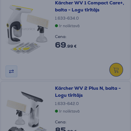
Kärcher WV 1 Compact Care+,
balta - Logu tīrītājs
1.633-634.0
Ir noliktavā
Cena:
69
.99 €
Kärcher WV 2 Plus N, balta -
Logu tīrītājs
1.633-642.0
Ir noliktavā
Cena:
85