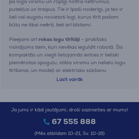
pa loga virsmu un rūpīgi notīra netīrumus,
putekļus un traipus. Tie ir īpaši noderīgi, ja tev ir
lieli vai augstu novietoti logi, kurus tīrīt pašam
būtu ne tikai neērti, bet arī bīstami.
Pieejami arī
rokas logu tīrītāji
– praktisks
risinājums tiem, kuri nevēlas ieguldīt robotā. Šīs
kompaktās un viegli lietojamās ierīces ir lieliski
piemērotas spoguļu, stikla virsmu un nelielu logu
tīrīšanai, un modeļi ar elektrisko sūkšanu
nodrošina nevainojamu rezultātu – bez svītrām
Lasīt vairāk
vai ūdens paliekām.
Rokas logu tīrītāji
Ja jums ir kādi jautājumi, droši sazinieties ar mums!
Rokas logu tīrītāji ir praktiska un uzticama izvēle
67 555 888
tiem, kas novērtē vienkāršību un ātrus rezultātus.
Tas ir klasisks risinājums ikdienas tīrīšanas
(Mēs atbildam 10-21, Sv. 10-19)