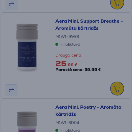
Aera Mini, Support Breathe -
Aromāta kārtridžs
M1W1-9W01
Ir noliktavā
Drauga cena:
25
.99 €
Parastā cena: 39.99 €
Aera Mini, Poetry - Aromāta
kārtridžs
M1W1-6D04
Ir noliktavā