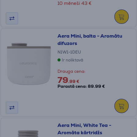
10 mēneši 43 €
Aera Mini, balta - Aromātu
difuzors
N1W1-1DEU
Ir noliktavā
Drauga cena:
79
.99 €
Parastā cena: 89.99 €
Aera Mini, White Tea -
Aromāta kārtridžs