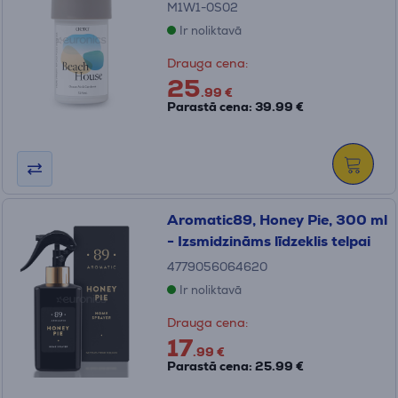
M1W1-0S02
Ir noliktavā
Drauga cena:
25
.99 €
Parastā cena: 39.99 €
Aromatic89, Honey Pie, 300 ml
- Izsmidzināms līdzeklis telpai
4779056064620
Ir noliktavā
Drauga cena:
17
.99 €
Parastā cena: 25.99 €