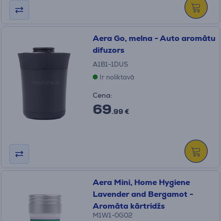
Aera Go, melna - Auto aromātu
difuzors
A1B1-1DUS
Ir noliktavā
Cena:
69
.99 €
Aera Mini, Home Hygiene
Lavender and Bergamot -
Aromāta kārtridžs
M1W1-0G02