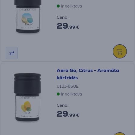
Ir noliktavā
Cena:
29
.99 €
Aera Go, Citrus - Aromāta
kārtridžs
U1B1-8S02
Ir noliktavā
Cena:
29
.99 €