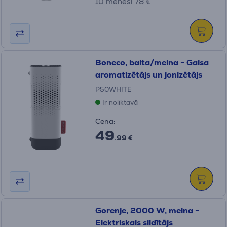
10 mēneši 78 €
Boneco, balta/melna - Gaisa
aromatizētājs un jonizētājs
P50WHITE
Ir noliktavā
Cena:
49
.99 €
Gorenje, 2000 W, melna -
Elektriskais sildītājs