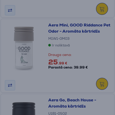
Aera Mini, GOOD Riddance Pet
Odor - Aromāta kārtridžs
M1W1-0M03
Ir noliktavā
Drauga cena:
25
.99 €
Parastā cena: 39.99 €
Aera Go, Beach House -
Aromāta kārtridžs
U1B1-0S02