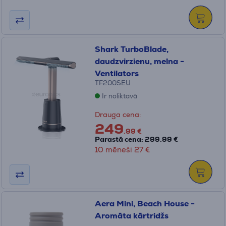
Shark TurboBlade,
daudzvirzienu, melna -
Ventilators
TF200SEU
Ir noliktavā
Drauga cena:
249
.99 €
Parastā cena: 299.99 €
10 mēneši 27 €
Aera Mini, Beach House -
Aromāta kārtridžs