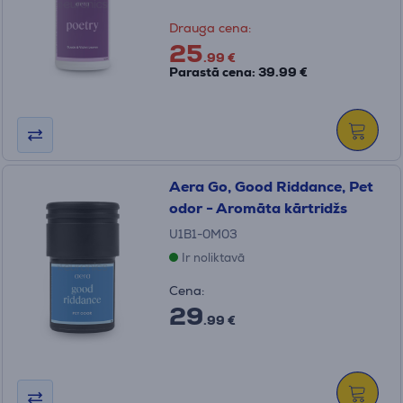
Drauga cena:
25
.99 €
Parastā cena: 39.99 €
Aera Go, Good Riddance, Pet
odor - Aromāta kārtridžs
U1B1-0M03
Ir noliktavā
Cena:
29
.99 €