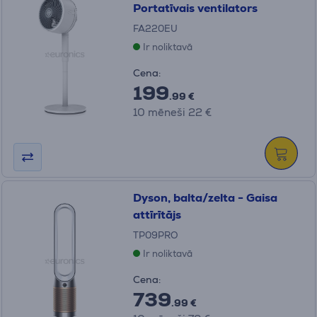
Portatīvais ventilators
FA220EU
Ir noliktavā
Cena:
199
.99 €
10 mēneši 22 €
Dyson, balta/zelta - Gaisa
attīrītājs
TP09PRO
Ir noliktavā
Cena:
739
.99 €