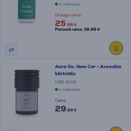
Ir noliktavā
Drauga cena:
25
.99 €
Parastā cena: 39.99 €
Aera Go, New Car - Aromāta
kārtridžs
U1B1-3C04
Ir noliktavā
Cena:
29
.99 €