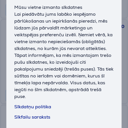
Mūsu vietne izmanto sīkdatnes
Lai piedāvātu jums labāko iespējamo
pārlūkošanas un iepirkšanās pieredzi, mēs
Philips PureProtect Quiet 2200
lūdzam jūs pārvaldīt mārketinga un
Series, balta - Gaisa attīrītājs
veiktspējas preferenču izvēli. Ņemiet vērā, ka
(4)
vietne izmanto nepieciešamās (obligātās)
AC2220/10
sīkdatnes, no kurām jūs nevarat atteikties.
Ir noliktavā
Tāpat informējam, ka mēs izmantojam trešo
pušu sīkdatnes, ko izveidojuši citi
Cena:
239
pakalpojumu sniedzēji (trešās puses). Tās tiek
.99 €
sūtītas no ierīcēm vai domēniem, kurus šī
10 mēneši 26 €
tīmekļa lapa nepārvalda. Visus datus, kas
iegūti no šīm sīkdatnēm, apstrādā trešā
puse.
Sīkdatņu politika
Philips Air Performer 9000
Sīkfailu saraksts
Series, 4in1, 2200 W, pelēka -
Gaisa attīrītājs, ventilators,