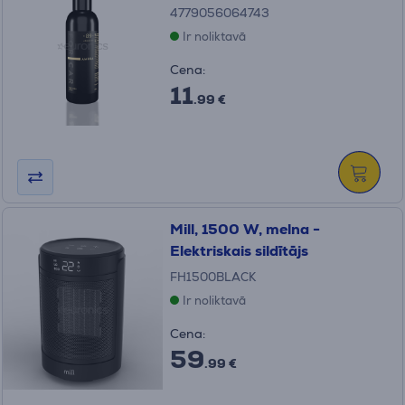
4779056064743
Ir noliktavā
Cena:
11
.99 €
Mill, 1500 W, melna -
Elektriskais sildītājs
FH1500BLACK
Ir noliktavā
Cena:
59
.99 €