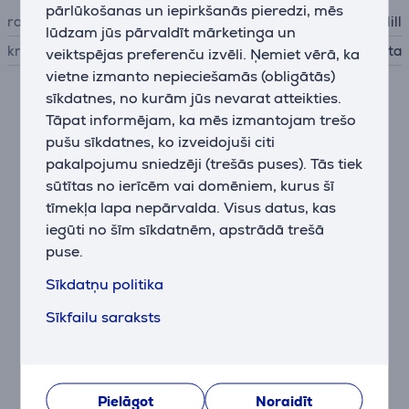
pārlūkošanas un iepirkšanās pieredzi, mēs
ražotājs
Mill
lūdzam jūs pārvaldīt mārketinga un
krāsa
balta
veiktspējas preferenču izvēli. Ņemiet vērā, ka
vietne izmanto nepieciešamās (obligātās)
sīkdatnes, no kurām jūs nevarat atteikties.
Apraksts
Tāpat informējam, ka mēs izmantojam trešo
pušu sīkdatnes, ko izveidojuši citi
Ar eļļu pildīts radiators nekad nav izskatījies labāk.
pakalpojumu sniedzēji (trešās puses). Tās tiek
Mill Gentle Air ir gluds un moderns dizains, un,
sūtītas no ierīcēm vai domēniem, kurus šī
novietojot to uz statīva, šķiet, ka tas peld gaisā.
tīmekļa lapa nepārvalda. Visus datus, kas
Stilīgais pārnēsājamais radiators ir kluss un droši
iegūti no šīm sīkdatnēm, apstrādā trešā
lietojams bez uzraudzības. Kā norāda nosaukums, Mill
puse.
Gentle Air ir maigs siltuma avots, kas nededzina
putekļus un neizžāvē gaisu telpā. Pateicoties
Sīkdatņu politika
unikālajai slēgtajai formai, tas izplata siltumu telpā
Sīkfailu saraksts
daudz ātrāk nekā tradicionālie ar eļļu pildītie radiatori.
Tas uzsilda telpu par 29% ātrāk, jo slēgtā forma liek
karstam gaisam ātrāk pacelties, efektīvāk sadalot
siltumu. Ražotājs to sauc par Mill Heat Boost
tehnoloģiju. Mill Gentle Air 1000W ir lielisks
Pielāgot
Noraidīt