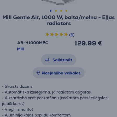
Mill Gentle Air, 1000 W, balta/melna - Eļļas
radiators
(6)
129.99 €
AB-H1000MEC
Mill
Salīdzināt
Pieejamība veikalos
• Skaists dizains
• Automātiska izslēgšana, ja radiators apgāžas
• Aizsardzība pret pārkaršanu (radiators pats izslēgsies,
ja pārkarst)
• Viegli izmantot
• Alumīnija kājas papildu komfortam