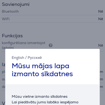
Savienojumi
Bluetooth
Nē
WiFi
Nē
Funkcijas
konfigurēšana izmantojot
Nē
lietotni
English
/
Русский
Mūsu mājas lapa
Izmēri
izmanto sīkdatnes
platums
26,8 cm
augstums
65,6 cm
dziļums
26,1 cm
Mūsu vietne izmanto sīkdatnes
Lai piedāvātu jums labāko iespējamo
Vispārējais parametrs