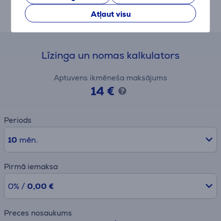
universāls sildītājs. Šis modelis ļauj sildīt nelielas
Atļaut visu
telpas.
Līzinga un nomas kalkulators
Aptuvens ikmēneša maksājums
14 €
Periods
10
mēn.
Pirmā iemaksa
0% /
0,00 €
Preces nosaukums