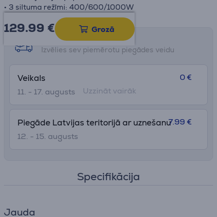
• 3 siltuma režīmi: 400/600/1000W
129.99
€
Grozā
Saņemšanas iespējas
Izvēlies sev piemērotu piegādes veidu
0 €
Veikals
Uzzināt vairāk
11. - 17. augusts
7.99 €
Piegāde Latvijas teritorijā ar uznešanu
12. - 15. augusts
Specifikācija
Jauda