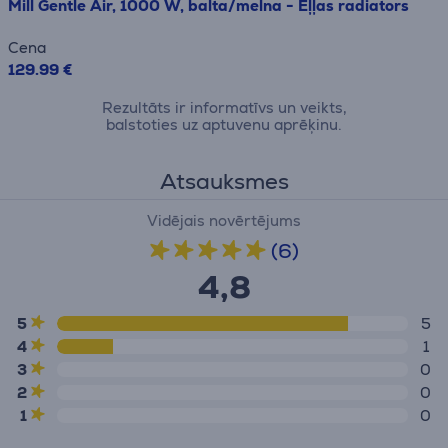
Mill Gentle Air, 1000 W, balta/melna - Eļļas radiators
Cena
129.99 €
Rezultāts ir informatīvs un veikts,
balstoties uz aptuvenu aprēķinu.
Atsauksmes
Vidējais novērtējums
(6)
4,8
5
5
4
1
3
0
2
0
1
0