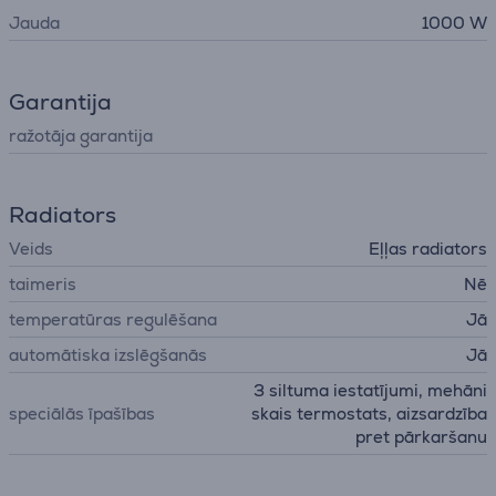
Jauda
1000 W
Garantija
ražotāja garantija
Radiators
Veids
Eļļas radiators
taimeris
Nē
temperatūras regulēšana
Jā
automātiska izslēgšanās
Jā
3 siltuma iestatījumi, mehāni
speciālās īpašības
skais termostats, aizsardzība
pret pārkaršanu