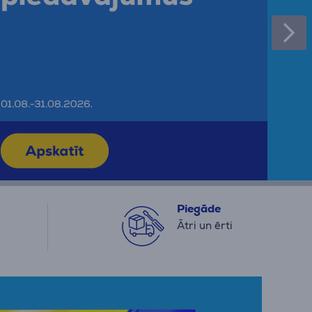
Piegāde
Ātri un ērti