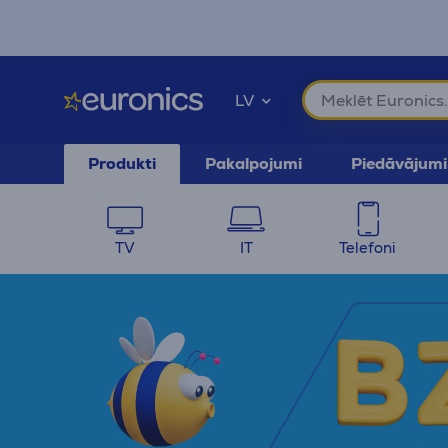
Pāriet uz galveno saturu
Pieejamības paziņojums
LV
Produkti
Pakalpojumi
Piedāvājumi
TV
IT
Telefoni