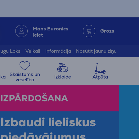
Mans Euronics
Grozs
Ieiet
ugu Loks
Veikali
Informācija
Nosūtīt jaunu ziņu
Skaistums un
ika
Izklaide
Atpūta
veselība