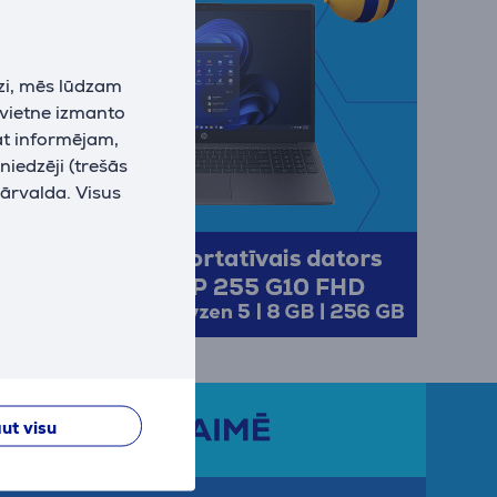
zi, mēs lūdzam
 vietne izmanto
at informējam,
niedzēji (trešās
pārvalda. Visus
ut visu