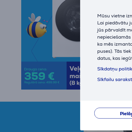
Mūsu vietne iz
Lai piedāvātu 
jūs pārvaldīt m
nepieciešamās (
ka mēs izmantoj
puses). Tās tie
datus, kas iegū
Sīkdatņu politi
Sīkfailu saraks
Pielā