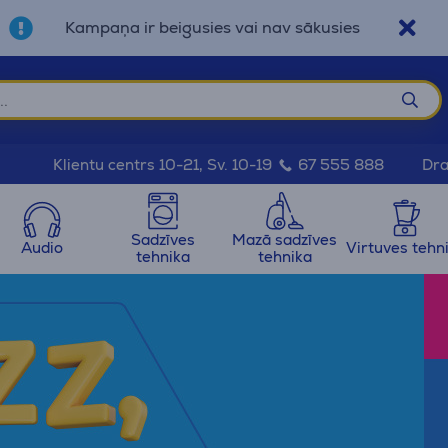
Kampaņa ir beigusies vai nav sākusies
Dra
Klientu centrs 10-21, Sv. 10-19
67 555 888
Sadzīves
Mazā sadzīves
Audio
Virtuves tehn
tehnika
tehnika