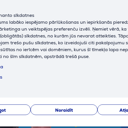
manto sīkdatnes
jums labāko iespējamo pārlūkošanas un iepirkšanās piered
ārketinga un veiktspējas preferenču izvēli. Ņemiet vērā, ka
obligātās) sīkdatnes, no kurām jūs nevarat atteikties. Tāp
am trešo pušu sīkdatnes, ko izveidojuši citi pakalpojumu s
k sūtītas no ierīcēm vai domēniem, kurus šī tīmekļa lapa ne
ti no šīm sīkdatnēm, apstrādā trešā puse.
ka
ts
got
Noraidīt
Atļa