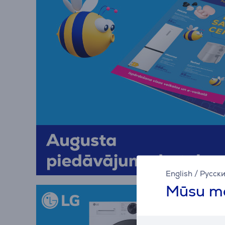
English
/
Русск
Mūsu mā