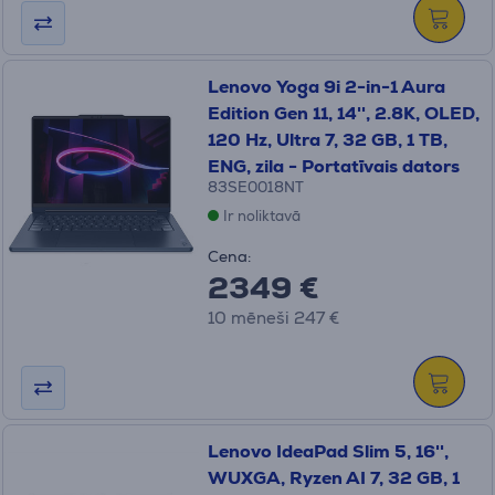
Lenovo Yoga 9i 2-in-1 Aura
Edition Gen 11, 14'', 2.8K, OLED,
120 Hz, Ultra 7, 32 GB, 1 TB,
ENG, zila - Portatīvais dators
83SE0018NT
Ir noliktavā
Cena:
2349 €
10 mēneši 247 €
Lenovo IdeaPad Slim 5, 16'',
WUXGA, Ryzen AI 7, 32 GB, 1