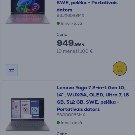
SWE, pelēka - Portatīvais
dators
83JX0022MX
Ir noliktavā
Cena:
949
.99 €
10 mēneši 100 €
Lenovo Yoga 7 2-in-1 Gen 10,
14'', WUXGA, OLED, Ultra 7, 16
GB, 512 GB, SWE, pelēka -
Portatīvais dators
83JQ008SMX
Ir noliktavā
Cena: