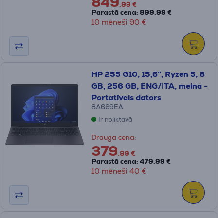
849
.99 €
Parastā cena: 899.99 €
10 mēneši 90 €
HP 255 G10, 15,6", Ryzen 5, 8
GB, 256 GB, ENG/ITA, melna -
Portatīvais dators
8A669EA
Ir noliktavā
Drauga cena:
379
.99 €
Parastā cena: 479.99 €
10 mēneši 40 €