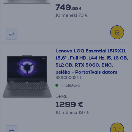
749
.99 €
10 mēneši 79 €
Lenovo LOQ Essential 15IRX11,
15,6'', Full HD, 144 Hz, i5, 16 GB,
512 GB, RTX 5060, ENG,
pelēka - Portatīvais dators
83SC0003NT
Ir noliktavā
Cena:
1299 €
10 mēneši 137 €