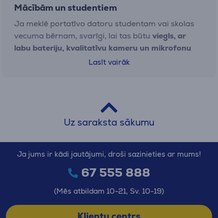
Mācībām un studentiem
Ja meklē portatīvo datoru studentam vai skolas
vecuma bērnam, svarīgi, lai tas būtu
viegls, ar
labu bateriju, kvalitatīvu kameru un mikrofonu
attālinātām stundām vai lekcijām, izmantojot
Lasīt vairāk
Zoom, Teams vai Google Meet.
Ērta tastatūra un
ātra sistēmas darbība ir būtiska vienmērīgam
mācību procesam – gan skolā, gan universitātē.
Datoram skolēnam arī jābūt pietiekami
universālam, lai tas spētu tikt galā gan ar
Uz saraksta sākumu
vienkāršiem, gan sarežģītākiem uzdevumiem.
Ja jums ir kādi jautājumi, droši sazinieties ar mums!
Izklaidei
67 555 888
Filmu skatīšanās, mūzikas klausīšanās, spēles vai
pārlūkošana sociālajos tīklos – tam visbūtiskākā ir
(Mēs atbildam 10-21, Sv. 10-19)
laba video un audio veiktspēja. Iesakām izvēlēties
modeļus ar Full HD ekrānu, plašu skatīšanās leņķi
Klientu centrs