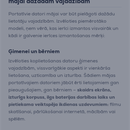
mājai dažādām vajadzībām
Portatīvie datori mājai var būt pielāgoti dažādu
lietotāju vajadzībām. Izvēloties piemērotāko
modeli, ņem vērā, kas ierīci izmantos visvairāk un
kādi ir galvenie ierīces izmantošanas mērķi:
Ģimenei un bērniem
Izvēloties koplietošanas datoru ģimenes
vajadzībām, vissvarīgākie aspekti ir vienkārša
lietošana, uzticamība un izturība. Šādiem mājas
portatīvajiem datoriem jābūt ērti lietojamiem gan
pieaugušajiem, gan bērniem –
skaidrs ekrāns,
izturīgs korpuss, ilgs baterijas darbības laiks un
pietiekama veiktspēja ikdienas uzdevumiem:
filmu
skatīšanai, pārlūkošanai internetā, mācībām vai
spēlēm.