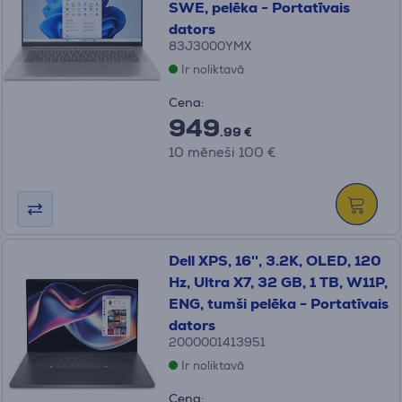
SWE, pelēka - Portatīvais
dators
83J3000YMX
Ir noliktavā
Cena:
949
.99 €
10 mēneši 100 €
Dell XPS, 16'', 3.2K, OLED, 120
Hz, Ultra X7, 32 GB, 1 TB, W11P,
ENG, tumši pelēka - Portatīvais
dators
2000001413951
Ir noliktavā
Cena: