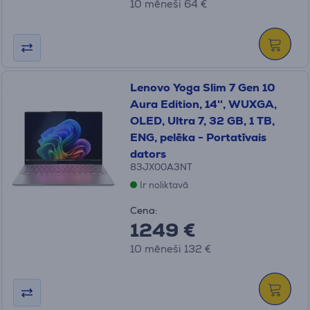
10 mēneši 64 €
Lenovo Yoga Slim 7 Gen 10
Aura Edition, 14'', WUXGA,
OLED, Ultra 7, 32 GB, 1 TB,
ENG, pelēka - Portatīvais
dators
83JX00A3NT
Ir noliktavā
Cena:
1249 €
10 mēneši 132 €