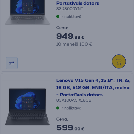
Portatīvais dators
83J3000YNT
Ir noliktavā
Cena:
949
.99 €
10 mēneši 100 €
Lenovo V15 Gen 4, 15,6'', TN, i5,
16 GB, 512 GB, ENG/ITA, melna
- Portatīvais dators
83A100ACIX16GB
Ir noliktavā
Cena:
599
.99 €