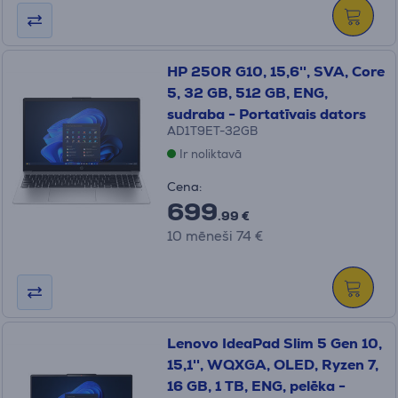
HP 250R G10, 15,6'', SVA, Core
5, 32 GB, 512 GB, ENG,
sudraba - Portatīvais dators
AD1T9ET-32GB
Ir noliktavā
Cena:
699
.99 €
10 mēneši 74 €
Lenovo IdeaPad Slim 5 Gen 10,
15,1'', WQXGA, OLED, Ryzen 7,
16 GB, 1 TB, ENG, pelēka -