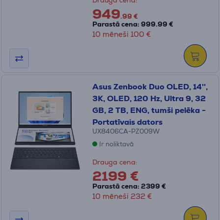
Drauga cena:
949
.99 €
Parastā cena: 999.99 €
10 mēneši 100 €
Asus Zenbook Duo OLED, 14'',
3K, OLED, 120 Hz, Ultra 9, 32
GB, 2 TB, ENG, tumši pelēka -
Portatīvais dators
UX8406CA-PZ009W
Ir noliktavā
Drauga cena:
2199 €
Parastā cena: 2399 €
10 mēneši 232 €