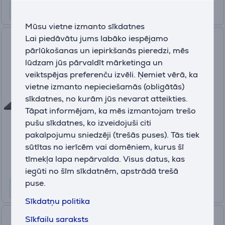
Mūsu vietne izmanto sīkdatnes
Lai piedāvātu jums labāko iespējamo
Asus ProArt P16 , 16'', 3K,
pārlūkošanas un iepirkšanās pieredzi, mēs
OLED, 120 Hz, Ryzen AI 9, 64
lūdzam jūs pārvaldīt mārketinga un
GB, 2 TB, RTX 5070, W11P,
veiktspējas preferenču izvēli. Ņemiet vērā, ka
ENG, melna - Portatīvais
vietne izmanto nepieciešamās (obligātās)
dators
sīkdatnes, no kurām jūs nevarat atteikties.
H7606WP-RJ079X
Tāpat informējam, ka mēs izmantojam trešo
Ir noliktavā
pušu sīkdatnes, ko izveidojuši citi
Cena:
pakalpojumu sniedzēji (trešās puses). Tās tiek
3199 €
sūtītas no ierīcēm vai domēniem, kurus šī
10 mēneši 337 €
tīmekļa lapa nepārvalda. Visus datus, kas
iegūti no šīm sīkdatnēm, apstrādā trešā
puse.
Sīkdatņu politika
Lenovo Yoga 7 2-in-1 14ILL10,
Sīkfailu saraksts