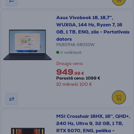
Asus Vivobook 18, 18,7'',
WUXGA, 144 Hz, Ryzen 7, 16
GB, 1 TB, ENG, zila - Portatīvais
dators
M1807HA-S8033W
Ir noliktavā
Drauga cena:
949
.99 €
Parastā cena: 1099 €
10 mēneši 100 €
MSI Crosshair 16HX, 16'', QHD+,
240 Hz, Ultra 9, 32 GB, 1 TB,
RTX 5070, ENG, pelēka -