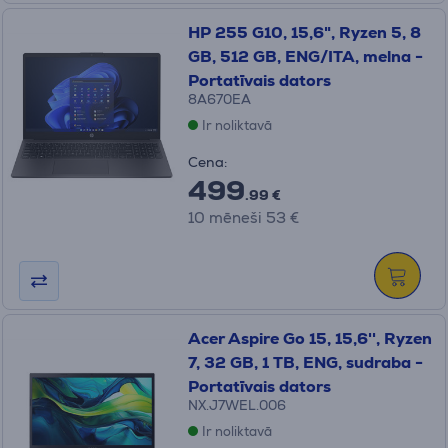
HP 255 G10, 15,6", Ryzen 5, 8
GB, 512 GB, ENG/ITA, melna -
Portatīvais dators
8A670EA
Ir noliktavā
Cena:
499
.99 €
10 mēneši 53 €
Acer Aspire Go 15, 15,6'', Ryzen
7, 32 GB, 1 TB, ENG, sudraba -
Portatīvais dators
NX.J7WEL.006
Ir noliktavā