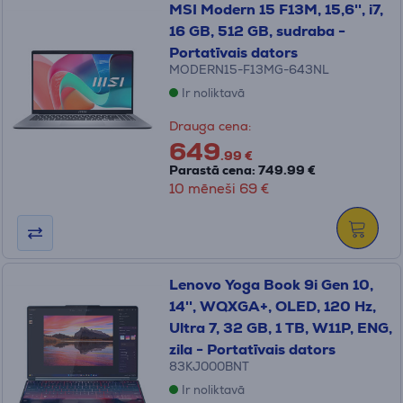
MSI Modern 15 F13M, 15,6'', i7,
16 GB, 512 GB, sudraba -
Portatīvais dators
MODERN15-F13MG-643NL
Ir noliktavā
Drauga cena:
649
.99 €
Parastā cena: 749.99 €
10 mēneši 69 €
Lenovo Yoga Book 9i Gen 10,
14'', WQXGA+, OLED, 120 Hz,
Ultra 7, 32 GB, 1 TB, W11P, ENG,
zila - Portatīvais dators
83KJ000BNT
Ir noliktavā