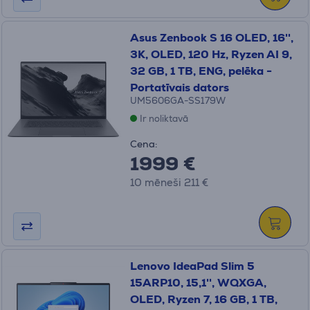
Asus Zenbook S 16 OLED, 16'',
3K, OLED, 120 Hz, Ryzen AI 9,
32 GB, 1 TB, ENG, pelēka -
Portatīvais dators
UM5606GA-SS179W
Ir noliktavā
Cena:
1999 €
10 mēneši 211 €
Lenovo IdeaPad Slim 5
15ARP10, 15,1'', WQXGA,
OLED, Ryzen 7, 16 GB, 1 TB,