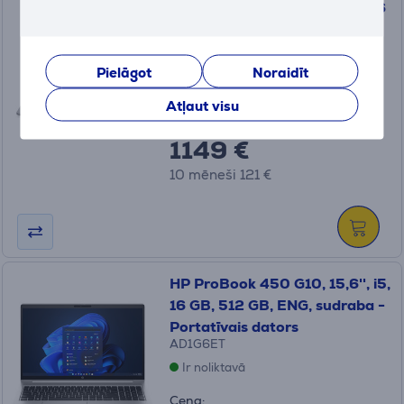
14'', OLED, WUXGA, Ultra 7, 16
GB, 512 GB, ENG, pelēka -
Portatīvais dators
83JQ008SNT
Pielāgot
Noraidīt
Ir noliktavā
Atļaut visu
Cena:
1149 €
10 mēneši 121 €
HP ProBook 450 G10, 15,6'', i5,
16 GB, 512 GB, ENG, sudraba -
Portatīvais dators
AD1G6ET
Ir noliktavā
Cena: