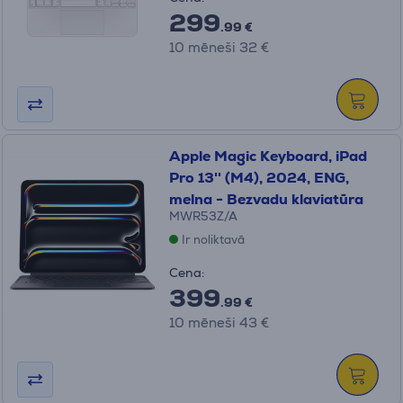
299
.99 €
10 mēneši 32 €
Apple Magic Keyboard, iPad
Pro 13'' (M4), 2024, ENG,
melna - Bezvadu klaviatūra
MWR53Z/A
Ir noliktavā
Cena:
399
.99 €
10 mēneši 43 €