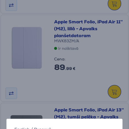
Apple Smart Folio, iPad Air 11''
(M2), lillā - Apvalks
planšetdatoram
MWK83ZM/A
Ir noliktavā
Cena:
89
.99 €
Apple Smart Folio, iPad Air 13''
(M2), tumši pelēka - Apvalks
planšetdatoram