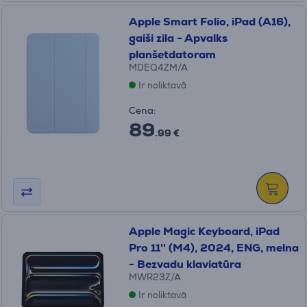
Apple Smart Folio, iPad (A16),
gaiši zila - Apvalks
planšetdatoram
MDEQ4ZM/A
Ir noliktavā
Cena:
89
.99 €
Apple Magic Keyboard, iPad
Pro 11'' (M4), 2024, ENG, melna
- Bezvadu klaviatūra
MWR23Z/A
Ir noliktavā