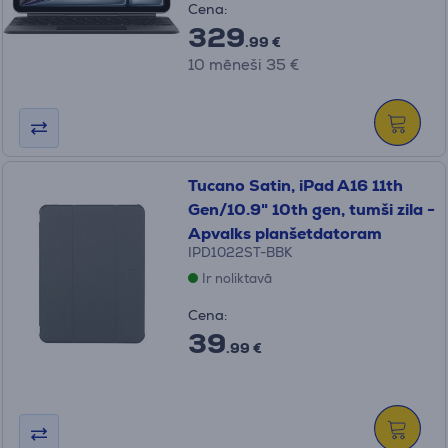
Cena:
329
.99 €
10 mēneši 35 €
Tucano Satin, iPad A16 11th
Gen/10.9" 10th gen, tumši zila -
Apvalks planšetdatoram
IPD1022ST-BBK
Ir noliktavā
Cena:
39
.99 €