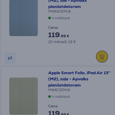
(M2), zila - Apvalks
planšetdatoram
MWKA3ZM/A
Ir noliktavā
Cena:
119
.99 €
10 mēneši 13 €
Apple Smart Folio, iPad Air 13''
(M2), zaļa - Apvalks
planšetdatoram
MWKC3ZM/A
Ir noliktavā
Cena:
119
.99 €