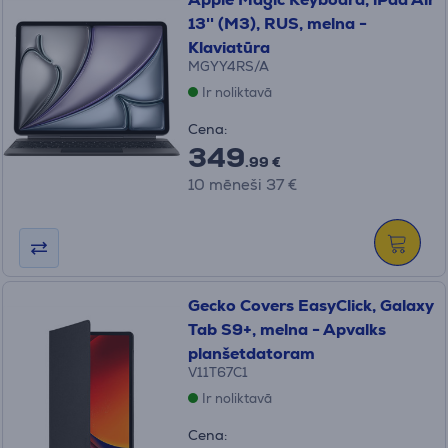
13'' (M3), RUS, melna -
Klaviatūra
MGYY4RS/A
Ir noliktavā
Cena:
349
.99 €
10 mēneši 37 €
Gecko Covers EasyClick, Galaxy
Tab S9+, melna - Apvalks
planšetdatoram
V11T67C1
Ir noliktavā
Cena: