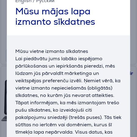
English
/
Русский
MWK93ZM/A
Mūsu mājas lapa
Ir noliktavā
izmanto sīkdatnes
Cena:
119
.99 €
10 mēneši 13 €
Mūsu vietne izmanto sīkdatnes
Lai piedāvātu jums labāko iespējamo
pārlūkošanas un iepirkšanās pieredzi, mēs
lūdzam jūs pārvaldīt mārketinga un
Apple Magic Keyboard, iPad Air
veiktspējas preferenču izvēli. Ņemiet vērā, ka
13'' (M3), ENG, melna -
vietne izmanto nepieciešamās (obligātās)
Klaviatūra
MGYY4Z/A
sīkdatnes, no kurām jūs nevarat atteikties.
Tāpat informējam, ka mēs izmantojam trešo
Ir noliktavā
pušu sīkdatnes, ko izveidojuši citi
Cena:
pakalpojumu sniedzēji (trešās puses). Tās tiek
349
.99 €
sūtītas no ierīcēm vai domēniem, kurus šī
10 mēneši 37 €
tīmekļa lapa nepārvalda. Visus datus, kas