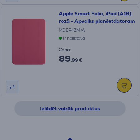
Apple Smart Folio, iPad (A16),
rozā - Apvalks planšetdatoram
MDEP4ZM/A
Ir noliktavā
Cena:
89
.99 €
Ielādēt vairāk produktus