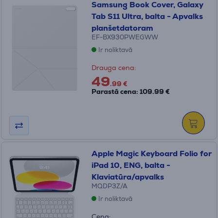
Samsung Book Cover, Galaxy
Tab S11 Ultra, balta - Apvalks
planšetdatoram
EF-BX930PWEGWW
Ir noliktavā
Drauga cena:
49
.99 €
Parastā cena: 109.99 €
Apple Magic Keyboard Folio for
iPad 10, ENG, balta -
Klaviatūra/apvalks
MQDP3Z/A
Ir noliktavā
Cena: