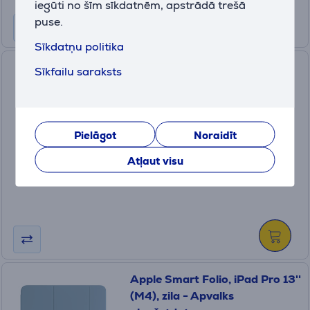
iegūti no šīm sīkdatnēm, apstrādā trešā
puse.
Sīkdatņu politika
Apple Smart Folio, iPad (A16),
Sīkfailu saraksts
balta - Apvalks
planšetdatoram
MDEJ4ZM/A
Ir noliktavā
Pielāgot
Noraidīt
Cena:
Atļaut visu
89
.99 €
Apple Smart Folio, iPad Pro 13''
(M4), zila - Apvalks