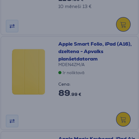
10 mēneši 13 €
Apple Smart Folio, iPad (A16),
dzeltena - Apvalks
planšetdatoram
MDEN4ZM/A
Ir noliktavā
Cena:
89
.99 €
Apple Magic Keyboard, iPad Air