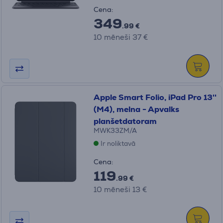
Cena:
349
.99 €
10 mēneši 37 €
Apple Smart Folio, iPad Pro 13''
(M4), melna - Apvalks
planšetdatoram
MWK33ZM/A
Ir noliktavā
Cena:
119
.99 €
10 mēneši 13 €