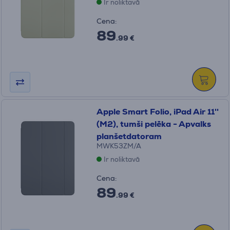
Ir noliktavā
Cena:
89
.99 €
Apple Smart Folio, iPad Air 11''
(M2), tumši pelēka - Apvalks
planšetdatoram
MWK53ZM/A
Ir noliktavā
Cena:
89
.99 €