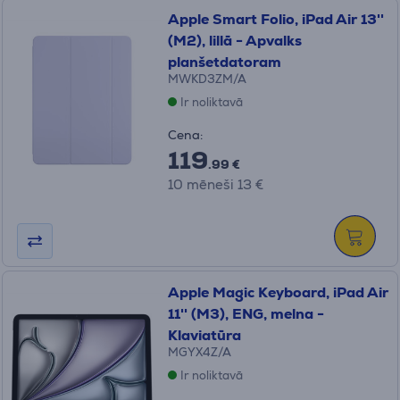
Apple Smart Folio, iPad Air 13''
(M2), lillā - Apvalks
planšetdatoram
MWKD3ZM/A
Ir noliktavā
Cena:
119
.99 €
10 mēneši 13 €
Apple Magic Keyboard, iPad Air
11'' (M3), ENG, melna -
Klaviatūra
MGYX4Z/A
Ir noliktavā