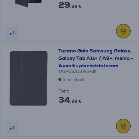
29
.99 €
Tucano Gala Samsung Galaxy,
Galaxy Tab A11+ / A9+, melna -
Apvalks planšetdatoram
TAB-GSA11P25-BK
Ir noliktavā
Cena:
34
.99 €