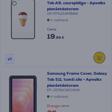
Tab A9, caurspīdīga - Apvalks
planšetdatoram
GP-FPX115AMBAW
Ir noliktavā
Cena:
19
.99 €
Samsung Frame Cover, Galaxy
Tab S11, tumši zila - Apvalks
planšetdatoram
EF-JX730CNEGWW
Ir noliktavā
Drauga cena: