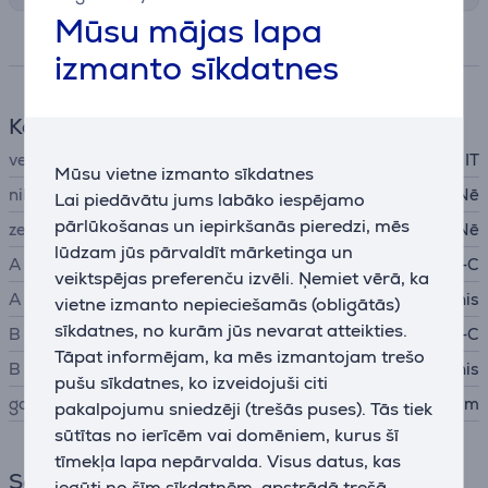
Mūsu mājas lapa
Specifikācija
izmanto sīkdatnes
Kabelis
veids
IT
Mūsu vietne izmanto sīkdatnes
niķeļa kontakti
Nē
Lai piedāvātu jums labāko iespējamo
pārlūkošanas un iepirkšanās pieredzi, mēs
zeltīts kontakts
Nē
lūdzam jūs pārvaldīt mārketinga un
A kontakts
USB-C
veiktspējas preferenču izvēli. Ņemiet vērā, ka
A veida savienojums
spraudnis
vietne izmanto nepieciešamās (obligātās)
sīkdatnes, no kurām jūs nevarat atteikties.
B kontakts
USB-C
Tāpat informējam, ka mēs izmantojam trešo
B veida savienojums
spraudnis
pušu sīkdatnes, ko izveidojuši citi
garums
1,5 m
pakalpojumu sniedzēji (trešās puses). Tās tiek
sūtītas no ierīcēm vai domēniem, kurus šī
tīmekļa lapa nepārvalda. Visus datus, kas
Savienojums
iegūti no šīm sīkdatnēm, apstrādā trešā