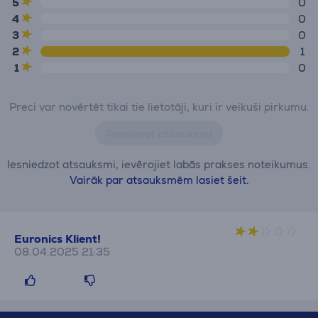
5
0
4
0
3
0
2
1
1
0
Preci var novērtēt tikai tie lietotāji, kuri ir veikuši pirkumu.
Pievienot atsauksmi
Iesniedzot atsauksmi, ievērojiet labās prakses noteikumus.
Vairāk par atsauksmēm lasiet šeit.
Euronics Klient!
08.04.2025 21:35