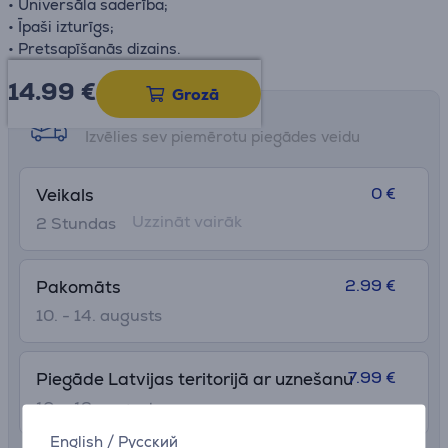
• Universāla saderība;
• Īpaši izturīgs;
• Pretsapīšanās dizains.
14.99
€
Grozā
Saņemšanas iespējas
Izvēlies sev piemērotu piegādes veidu
0 €
Veikals
Uzzināt vairāk
2 Stundas
2.99 €
Pakomāts
10. - 14. augusts
7.99 €
Piegāde Latvijas teritorijā ar uznešanu
10. - 12. augusts
English
/
Русский