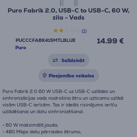
Puro Fabrik 2.0, USB-C to USB-C, 60 W,
zila - Vads
(1)
14.99 €
PUCCCFABK415MTLBLUE
Puro
Salīdzināt
Pieejamība veikalos
Puro Fabrik 2.0 60 W USB-C uz USB-C uzlādes un
sinhronizācijas vads nodrošina ātru un uzticamu uzlādi
visām USB-C ierīcēm. Tas ir ideāls risinājums ierīču
uzlādēšanai un datu sinhronizēšanai.
• 60 W maksimālā jauda;
• 480 Mbps datu pārraides ātrums;