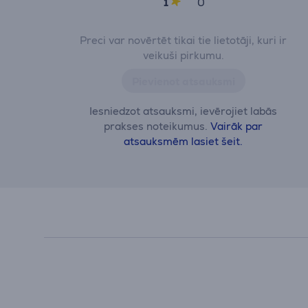
1
0
Preci var novērtēt tikai tie lietotāji, kuri ir
veikuši pirkumu.
Pievienot atsauksmi
Iesniedzot atsauksmi, ievērojiet labās
prakses noteikumus.
Vairāk par
atsauksmēm lasiet šeit.