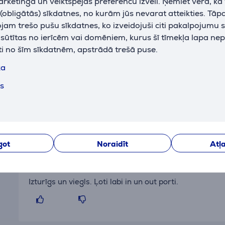
ārketinga un veiktspējas preferenču izvēli. Ņemiet vērā, ka
krāsa
melna
obligātās) sīkdatnes, no kurām jūs nevarat atteikties. Tāp
am trešo pušu sīkdatnes, ko izveidojuši citi pakalpojumu s
k sūtītas no ierīcēm vai domēniem, kurus šī tīmekļa lapa ne
ti no šīm sīkdatnēm, apstrādā trešā puse.
ka
Atsauksmes
ts
got
Noraidīt
Atļa
Sabīne
17.09.2023 23:03
Izturīgs un viegls. Ļoti labi in un out porti.