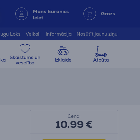
Mans Euronics
Grozs
Ieiet
ugu Loks
Veikali
Informācija
Nosūtīt jaunu ziņu
Skaistums un
ika
Izklaide
Atpūta
veselība
Cena:
10.99
€