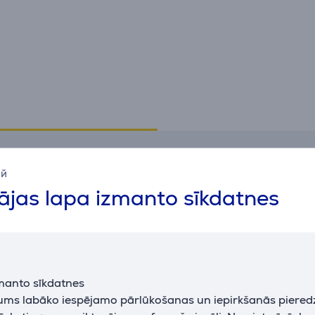
Specifikācija
ий
jas lapa izmanto sīkdatnes
Savienojums
USB standarts
USB 2.0
Vispārējais parametrs
manto sīkdatnes
ražotājs
Hama
jums labāko iespējamo pārlūkošanas un iepirkšanās piered