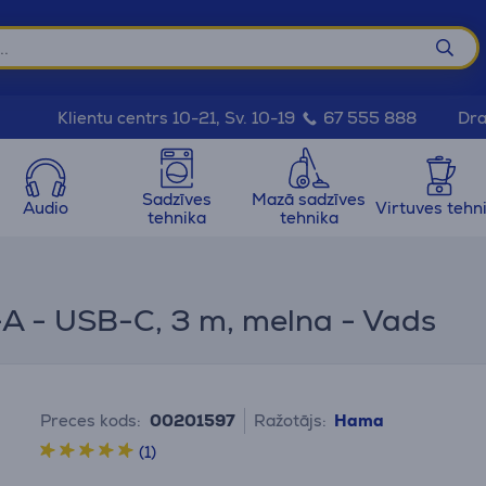
Dra
Klientu centrs 10-21, Sv. 10-19
67 555 888
Sadzīves
Mazā sadzīves
Audio
Virtuves tehn
tehnika
tehnika
A - USB-C, 3 m, melna - Vads
Preces kods:
00201597
Ražotājs:
Hama
(1)