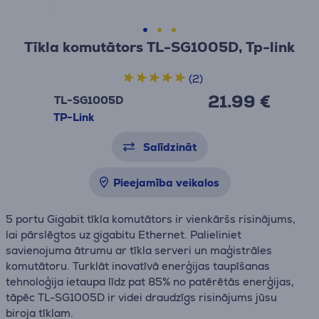
Tīkla komutātors TL-SG1005D, Tp-link
(2)
21.99 €
TL-SG1005D
TP-Link
Salīdzināt
Pieejamība veikalos
5 portu Gigabit tīkla komutātors ir vienkāršs risinājums,
lai pārslēgtos uz gigabitu Ethernet. Palieliniet
savienojuma ātrumu ar tīkla serveri un maģistrāles
komutātoru. Turklāt inovatīvā enerģijas taupīšanas
tehnoloģija ietaupa līdz pat 85% no patērētās enerģijas,
tāpēc TL-SG1005D ir videi draudzīgs risinājums jūsu
biroja tīklam.