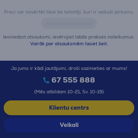
Preci var novērtēt tikai tie lietotāji, kuri ir veikuši pirkumu.
Pievienot atsauksmi
Iesniedzot atsauksmi, ievērojiet labās prakses noteikumus.
Vairāk par atsauksmēm lasiet šeit.
Ja jums ir kādi jautājumi, droši sazinieties ar mums!
67 555 888
(Mēs atbildam 10-21, Sv. 10-19)
Klientu centrs
Veikali