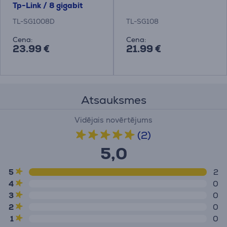
Tp-Link / 8 gigabit
porti
TL-SG1008D
TL-SG108
Cena:
Cena:
23.99 €
21.99 €
Atsauksmes
Vidējais novērtējums
(2)
5,0
5
2
4
0
3
0
2
0
1
0