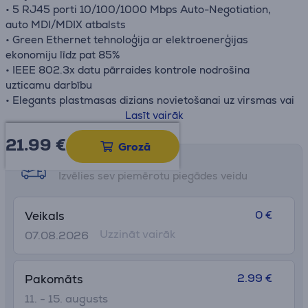
• 5 RJ45 porti 10/100/1000 Mbps Auto-Negotiation,
auto MDI/MDIX atbalsts
• Green Ethernet tehnoloģija ar elektroenerģijas
ekonomiju līdz pat 85%
• IEEE 802.3x datu pārraides kontrole nodrošina
uzticamu darbību
• Elegants plastmasas dizians novietošanai uz virsmas vai
stiprināšanai pie sienas
Lasīt vairāk
• Atbalsta Plug and Play, papildu konfigurācija nav
21.99
€
nepieciešama
Grozā
Saņemšanas iespējas
Izvēlies sev piemērotu piegādes veidu
0 €
Veikals
Uzzināt vairāk
07.08.2026
2.99 €
Pakomāts
11. - 15. augusts