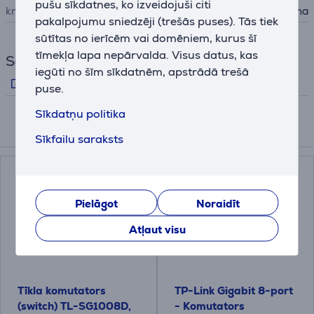
pušu sīkdatnes, ko izveidojuši citi
krāsa
melna
pakalpojumu sniedzēji (trešās puses). Tās tiek
sūtītas no ierīcēm vai domēniem, kurus šī
tīmekļa lapa nepārvalda. Visus datus, kas
Saites
iegūti no šīm sīkdatnēm, apstrādā trešā
Produkta apraksts ražotāja mājaslapā
puse.
Sīkdatņu politika
Līdzīgas preces
Sīkfailu saraksts
Pielāgot
Noraidīt
Atļaut visu
Tīkla komutators
TP-Link Gigabit 8-port
(switch) TL-SG1008D,
- Komutators