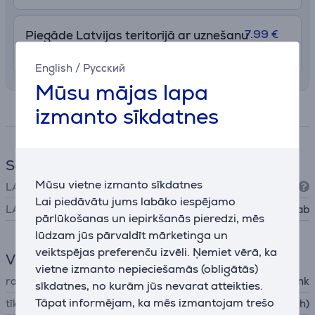
7.99 €
Piegāde Latvijas teritorijā ar uznešanu
10. - 13. augusts
English
/
Русский
Mūsu mājas lapa
izmanto sīkdatnes
Specifikācija
Savienojumi
Mūsu vietne izmanto sīkdatnes
LAN (RJ45)
10/100/1000
Lai piedāvātu jums labāko iespējamo
LAN (tīkla interfeis, RJ45)
5 gab
pārlūkošanas un iepirkšanās pieredzi, mēs
lūdzam jūs pārvaldīt mārketinga un
veiktspējas preferenču izvēli. Ņemiet vērā, ka
Vispārējais parametrs
vietne izmanto nepieciešamās (obligātās)
ražotājs
TP-Link
sīkdatnes, no kurām jūs nevarat atteikties.
Tāpat informējam, ka mēs izmantojam trešo
tīkla ierīces veids
tīkla komutatori (switch)