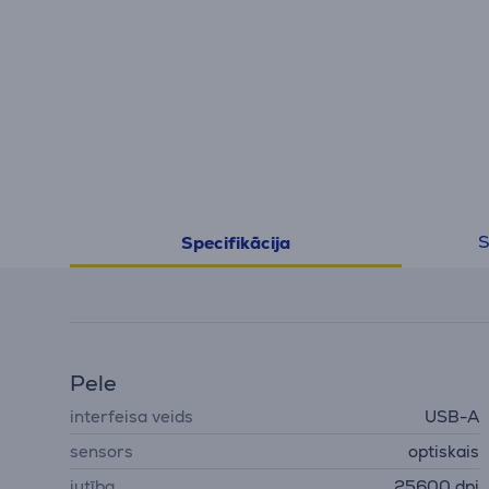
S
Specifikācija
Pele
interfeisa veids
USB-A
sensors
optiskais
jutība
25600 dpi