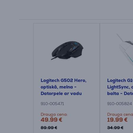
Logitech G502 Hero,
Logitech G
optiskā, melna -
LightSync, 
Datorpele ar vadu
balta - Dat
vadu
910-005471
910-005824
Drauga cena:
Drauga cena
49.99 €
19.99 €
89.99 €
34.99 €