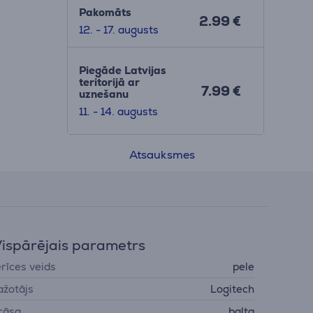
Pakomāts
2.99 €
12. - 17. augusts
Piegāde Latvijas
teritorijā ar
7.99 €
uznešanu
11. - 14. augusts
Atsauksmes
ispārējais parametrs
erīces veids
pele
ažotājs
Logitech
rāsa
balta