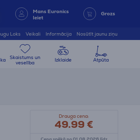
Mans Euronics
Grozs
Ieiet
ugu Loks
Veikali
Informācija
Nosūtīt jaunu ziņu
Skaistums un
ika
Izklaide
Atpūta
veselība
Drauga cena:
49.99
€
Cena spēkā no 01.08.2026 līdz