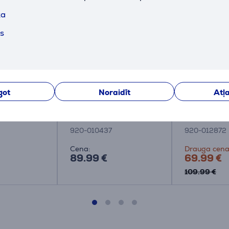
ka
ts
Pro, HX
Logitech G413 SE, US,
Logitech G5
got
Noraidīt
Atļa
 Switches,
mehāniskā, melna -
Tactile, US,
skā, melna
Klaviatūra
Klaviatūra
a
2
920-010437
920-012872
Cena:
Drauga cena
89.99 €
69.99 €
109.99 €