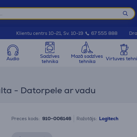
Dra
Klientu centrs 10-21, Sv. 10-19
67 555 888
Sadzīves
Mazā sadzīves
Audio
Virtuves tehn
tehnika
tehnika
lta - Datorpele ar vadu
Preces kods:
910-006146
Ražotājs:
Logitech