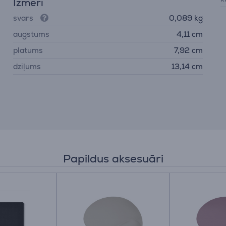
Izmēri
svars
0,089 kg
augstums
4,11 cm
platums
7,92 cm
dziļums
13,14 cm
Papildus aksesuāri