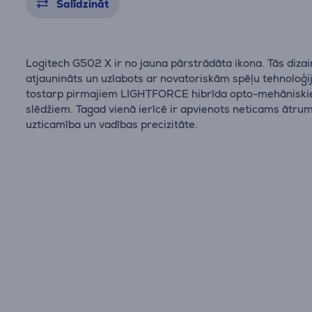
Salīdzināt
Logitech G502 X ir no jauna pārstrādāta ikona. Tās dizai
atjaunināts un uzlabots ar novatoriskām spēļu tehnoloģi
tostarp pirmajiem LIGHTFORCE hibrīda opto-mehānisk
slēdžiem. Tagad vienā ierīcē ir apvienots neticams ātrum
uzticamība un vadības precizitāte.