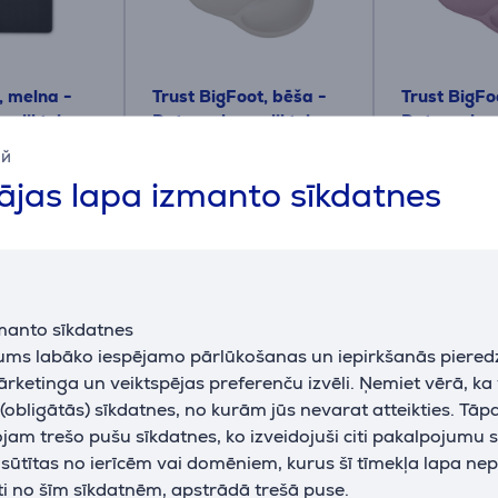
 melna -
Trust BigFoot, bēša -
Trust BigFo
paliktnis
Datorpeles paliktnis
Datorpeles 
ий
26012
26013
jas lapa izmanto sīkdatnes
Cena:
Cena:
14.99 €
14.99 €
manto sīkdatnes
jums labāko iespējamo pārlūkošanas un iepirkšanās piered
ārketinga un veiktspējas preferenču izvēli. Ņemiet vērā, ka
obligātās) sīkdatnes, no kurām jūs nevarat atteikties. Tāp
am trešo pušu sīkdatnes, ko izveidojuši citi pakalpojumu s
Saistītās preces
k sūtītas no ierīcēm vai domēniem, kurus šī tīmekļa lapa ne
ti no šīm sīkdatnēm, apstrādā trešā puse.