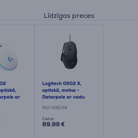
Līdzīgas preces
102
Logitech G502 X,
optiskā,
optiskā, melna -
orpele ar
Datorpele ar vadu
910-006138
:
Cena:
89.99 €