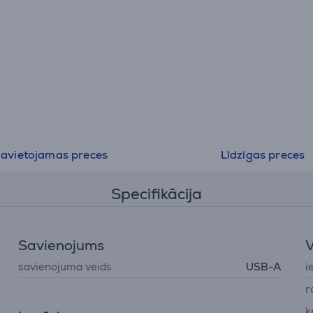
avietojamas preces
Līdzīgas preces
Specifikācija
Savienojums
V
savienojuma veids
USB-A
i
r
k