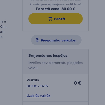
kamēr prece pieejama noliktavā
Parastā cena: 89.99 €
Grozā
ns ir
jām,
iem
s,
Pieejamība veikalos
Saņemšanas iespējas
Izvēlies sev piemērotu piegādes
veidu
Veikals
0 €
08.08.2026
Uzzināt vairāk