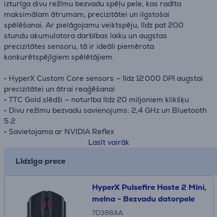
izturīga divu režīmu bezvadu spēļu pele, kas radīta
maksimālam ātrumam, precizitātei un ilgstošai
spēlēšanai. Ar pielāgojamu veiktspēju, līdz pat 200
stundu akumulatora darbības laiku un augstas
precizitātes sensoru, tā ir ideāli piemērota
konkurētspējīgiem spēlētājiem.
• HyperX Custom Core sensors — līdz 12 000 DPI augstai
precizitātei un ātrai reaģēšanai
• TTC Gold slēdži — noturība līdz 20 miljoniem klikšķu
• Divu režīmu bezvadu savienojums: 2,4 GHz un Bluetooth
5.2
• Savietojama ar NVIDIA Reflex
• Pilnībā pielāgojama ar HyperX NGENUITY
Lasīt vairāk
programmatūru
Līdzīga prece
HyperX Pulsefire Haste 2 Mini,
melna - Bezvadu datorpele
7D388AA