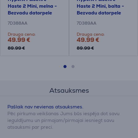
Haste 2 Mini, melna -
Haste 2 Mini, balta -
Bezvadu datorpele
Bezvadu datorpele
7D388AA
7D389AA
Drauga cena:
Drauga cena:
49.99 €
49.99 €
89.99 €
89.99 €
Atsauksmes
Pašlaik nav nevienas atsauksmes.
Pēc pirkuma veikšanas Jums būs iespēja dot savu
ieguldījumu un pirmajam/pirmajai iesniegt savu
atsauksmi par preci.