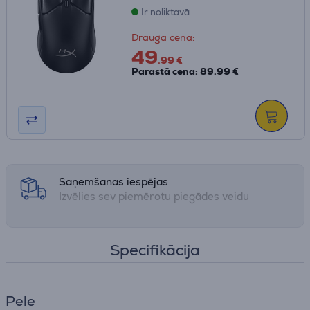
Ir noliktavā
Drauga cena:
49
.99 €
Parastā cena: 89.99 €
Saņemšanas iespējas
Izvēlies sev piemērotu piegādes veidu
Specifikācija
Pele