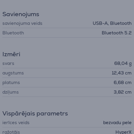
Savienojums
savienojuma veids
USB-A, Bluetooth
Bluetooth
Bluetooth 5.2
Izmēri
svars
68,04 g
augstums
12,43 cm
platums
6,68 cm
dziļums
3,82 cm
Vispārējais parametrs
ierīces veids
bezvadu pele
ražotājs
HyperX