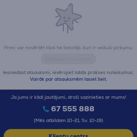
Preci var novērtēt tikai tie lietotāji, kuri ir veikuši pirkumu.
Pievienot atsauksmi
Iesniedzot atsauksmi, ievērojiet labās prakses noteikumus.
Vairāk par atsauksmēm lasiet šeit.
Ja jums ir kādi jautājumi, droši sazinieties ar mums!
67 555 888
(Mēs atbildam 10-21, Sv. 10-19)
Klientu centrs