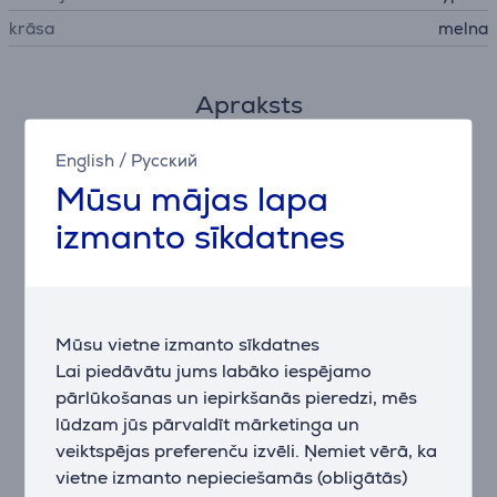
krāsa
melna
Apraksts
Spēlē ilgāk, uzlādē retāk
English
/
Русский
Izbaudi līdz 100 stundām bezvadu spēlēšanas ar
Mūsu mājas lapa
2,4 GHz savienojumu vai līdz pat 200 stundām,
izmanto sīkdatnes
izmantojot Bluetooth, ar vienu AAA bateriju — ideāli
ilgām spēļu sesijām bez pārtraukumiem.
Viegls dizains un ilgstošs komforts
Pele sver tikai 70 gramus, ir optimizēta ātrām
Mūsu vietne izmanto sīkdatnes
kustībām un samazina roku nogurumu — perfekti
Lai piedāvātu jums labāko iespējamo
ilgstošām un intensīvām spēļu sesijām.
pārlūkošanas un iepirkšanās pieredzi, mēs
lūdzam jūs pārvaldīt mārketinga un
Divu režīmu savienojamība
veiktspējas preferenču izvēli. Ņemiet vērā, ka
Pārslēdzies starp 2,4 GHz režīmu spēlēšanai un
vietne izmanto nepieciešamās (obligātās)
Bluetooth 5.2 savienojumu ērtai piekļuvei vairākām