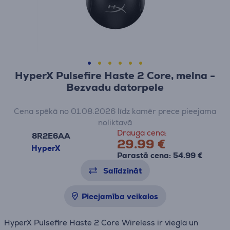
HyperX Pulsefire Haste 2 Core, melna -
Bezvadu datorpele
Cena spēkā no 01.08.2026 līdz kamēr prece pieejama
noliktavā
Drauga cena:
8R2E6AA
29.99 €
HyperX
Parastā cena: 54.99 €
Salīdzināt
Pieejamība veikalos
HyperX Pulsefire Haste 2 Core Wireless ir viegla un