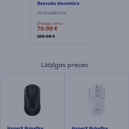
Bezvadu klaviatūra
91Y91AA#UUW
Drauga cena:
79.99 €
199.99 €
Līdzīgas preces
HyperX Pulsefire
HyperX Pulsefire