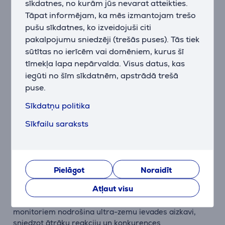
ierīcēm ikdienā.
sīkdatnes, no kurām jūs nevarat atteikties.
Tāpat informējam, ka mēs izmantojam trešo
Precīza vadība katrā kustībā
pušu sīkdatnes, ko izveidojuši citi
HyperX Custom Core sensors nodrošina līdz 12 000
pakalpojumu sniedzēji (trešās puses). Tās tiek
DPI un 1000 Hz frekvenci, garantējot ultra-atsaucīgu
sūtītas no ierīcēm vai domēniem, kurus šī
un precīzu izsekošanu jebkurā spēles situācijā.
tīmekļa lapa nepārvalda. Visus datus, kas
iegūti no šīm sīkdatnēm, apstrādā trešā
Izturīgi TTC Gold slēdži
puse.
Pogas ar TTC Gold slēdžiem iztur līdz 20 miljoniem
klikšķu, saglabājot konsekventu sajūtu un uzticamību
Sīkdatņu politika
arī intensīvās spēļu situācijās.
Sīkfailu saraksts
Personalizēta vadība
Ar HyperX NGENUITY programmatūru vari pielāgot
DPI iestatījumus, pogu funkcijas, kustības ātrumu un
citas detaļas, pielāgojot peli savam spēles stilam.
Pielāgot
Noraidīt
Atļaut visu
NVIDIA Reflex atbalsts
Oficiāli Reflex Validated — kombinācijā ar G-SYNC
monitoriem nodrošina ultra-zemu ievades aizkavi,
sniedzot ātrāku reakciju un konkurences