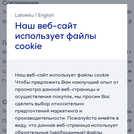
Соединение
Тип штекера
USB-A, Bluetooth
Latviešu
/
English
Bluetooth
Bluetooth 5.2
Наш веб-сайт
использует файлы
Габариты
cookie
Вес
68,04 г
Высота
12,43 см
Ширина
6,68 см
Наш веб-сайт использует файлы cookie
Глубина
3,82 см
Чтобы предложить Вам наилучший опыт от
просмотра данной веб-страницы и
осуществления покупок, мы просим Вас
Общий параметр
сделать выбор относительно
предпочтений маркетинга и
Тип устройства
беспроводная мышь
производительности. Пожалуйста имейте в
Производитель
HyperX
виду, что данная веб-страница использует
Цвет
черный
обязательные (необходимые) файлы