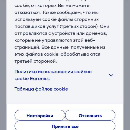
cookie, от которых Вы не можете
отказаться. Также сообщаем, что мы
Описание
используем cookie файлы сторонних
поставщиков услуг (третьих сторон). Они
До 100 часов игрового времени
отправляются с устройств или доменов,
С одной батарейкой AAA Вы получите до 100 часов
которые не управляются этой веб-
высококлассной игры в режиме 2,4 ГГц или до 200
страницей. Все данные, полученные из
часов в энергосберегающем режиме Bluetooth.
этих файлов cookie, обрабатываются
третьей стороной.
Легкий и эргономичный корпус
Корпус весом 70 грамм снижает утомляемость во
Политика использования файлов
время длительных игровых сессий, а также
cookie Euronics
обеспечивает более быстрые движения и точное
прицеливание.
Таблица файлов cookie
Беспроводное соединение в двух режимах
Используйте USB-ресивер 2,4 ГГц для быстрого
соединения или Bluetooth 5.2 для удобного
Насторойки
Отклонить
подключения без настроек.
Принять всё