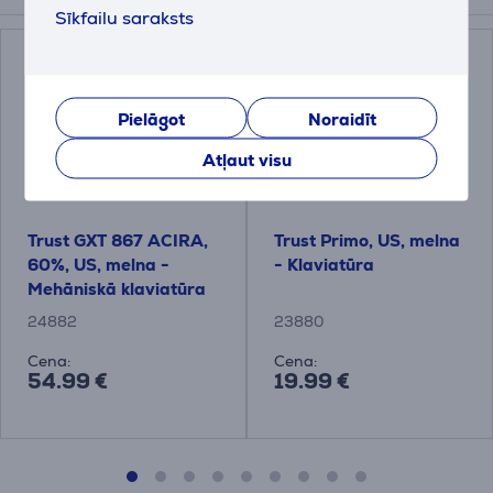
Sīkfailu saraksts
Pielāgot
Noraidīt
Atļaut visu
Trust GXT 867 ACIRA,
Trust Primo, US, melna
60%, US, melna -
- Klaviatūra
Mehāniskā klaviatūra
24882
23880
Cena:
Cena:
54.99 €
19.99 €