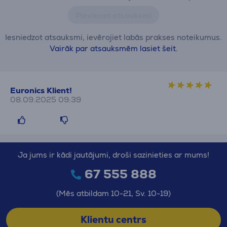
Pievienot atsauksmi
Iesniedzot atsauksmi, ievērojiet labās prakses noteikumus.
Vairāk par atsauksmēm lasiet šeit.
Euronics Klient!
08.09.2025 09:39
Ja jums ir kādi jautājumi, droši sazinieties ar mums!
67 555 888
(Mēs atbildam 10-21, Sv. 10-19)
Klientu centrs