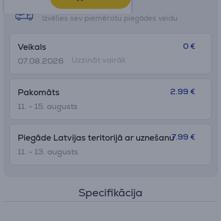
Saņemšanas iespējas
Izvēlies sev piemērotu piegādes veidu
0 €
Veikals
Uzzināt vairāk
07.08.2026
2.99 €
Pakomāts
11. - 15. augusts
7.99 €
Piegāde Latvijas teritorijā ar uznešanu
11. - 13. augusts
Specifikācija