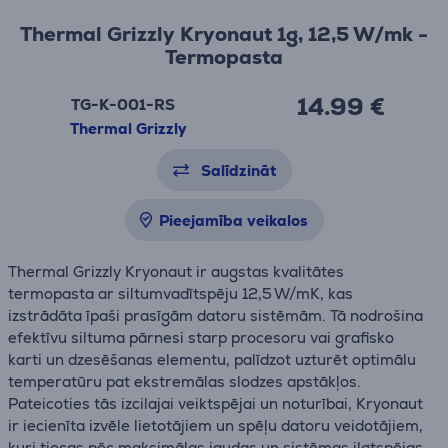
Thermal Grizzly Kryonaut 1g, 12,5 W/mk -
Termopasta
14.99 €
TG-K-001-RS
Thermal Grizzly
Salīdzināt
Pieejamība veikalos
Thermal Grizzly Kryonaut ir augstas kvalitātes
termopasta ar siltumvadītspēju 12,5 W/mK, kas
izstrādāta īpaši prasīgām datoru sistēmām. Tā nodrošina
efektīvu siltuma pārnesi starp procesoru vai grafisko
karti un dzesēšanas elementu, palīdzot uzturēt optimālu
temperatūru pat ekstremālas slodzes apstākļos.
Pateicoties tās izcilajai veiktspējai un noturībai, Kryonaut
ir iecienīta izvēle lietotājiem un spēļu datoru veidotājiem,
kuri tiecas pēc maksimālas jaudas un sistēmas ilgtspējas.