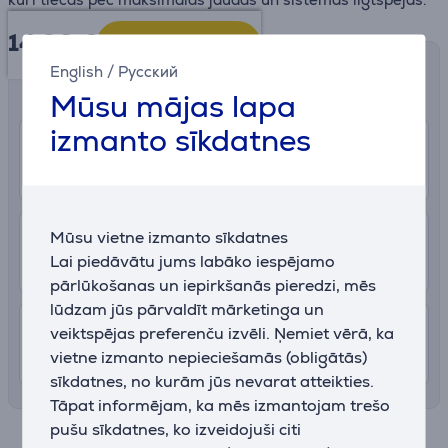
14.99
€
Grozā
Saņemšanas iespējas
English
/
Русский
Izvēlies sev piemērotu piegādes veidu
Mūsu mājas lapa
izmanto sīkdatnes
0 €
Veikals
Uzzināt vairāk
07.08.2026
Mūsu vietne izmanto sīkdatnes
2.99 €
Pakomāts
Lai piedāvātu jums labāko iespējamo
11. - 15. augusts
pārlūkošanas un iepirkšanās pieredzi, mēs
lūdzam jūs pārvaldīt mārketinga un
7.99 €
Piegāde Latvijas teritorijā ar uznešanu
veiktspējas preferenču izvēli. Ņemiet vērā, ka
vietne izmanto nepieciešamās (obligātās)
10. - 13. augusts
sīkdatnes, no kurām jūs nevarat atteikties.
Tāpat informējam, ka mēs izmantojam trešo
pušu sīkdatnes, ko izveidojuši citi
Specifikācija