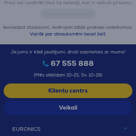
Preci var novērtēt tikai tie lietotāji, kuri ir veikuši pirkumu.
Pievienot atsauksmi
Iesniedzot atsauksmi, ievērojiet labās prakses noteikumus.
Vairāk par atsauksmēm lasiet šeit.
Ja jums ir kādi jautājumi, droši sazinieties ar mums!
67 555 888
(Mēs atbildam 10-21, Sv. 10-19)
Klientu centrs
Veikali
EURONICS