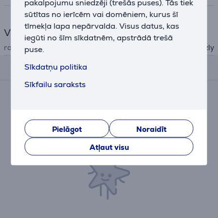
pakalpojumu sniedzēji (trešās puses). Tās tiek
sūtītas no ierīcēm vai domēniem, kurus šī
tīmekļa lapa nepārvalda. Visus datus, kas
Vispārējais parametrs
iegūti no šīm sīkdatnēm, apstrādā trešā
ražotājs
Thermal Grizzly
puse.
Sīkdatņu politika
Atsauksmes
Sīkfailu saraksts
Pašlaik nav nevienas atsauksmes.
Pēc pirkuma veikšanas Jums būs iespēja dot savu
ieguldījumu un pirmajam/pirmajai iesniegt savu
Pielāgot
Noraidīt
atsauksmi par preci.
Atļaut visu