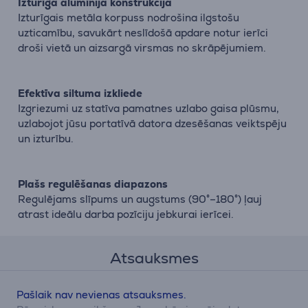
Izturīga alumīnija konstrukcija
Izturīgais metāla korpuss nodrošina ilgstošu
uzticamību, savukārt neslīdošā apdare notur ierīci
droši vietā un aizsargā virsmas no skrāpējumiem.
Efektīva siltuma izkliede
Izgriezumi uz statīva pamatnes uzlabo gaisa plūsmu,
uzlabojot jūsu portatīvā datora dzesēšanas veiktspēju
un izturību.
Plašs regulēšanas diapazons
Regulējams slīpums un augstums (90°–180°) ļauj
atrast ideālu darba pozīciju jebkurai ierīcei.
Atsauksmes
Pašlaik nav nevienas atsauksmes.