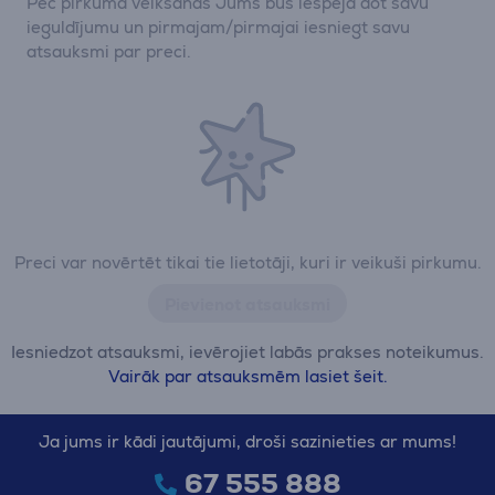
Pēc pirkuma veikšanas Jums būs iespēja dot savu
ieguldījumu un pirmajam/pirmajai iesniegt savu
atsauksmi par preci.
Preci var novērtēt tikai tie lietotāji, kuri ir veikuši pirkumu.
Pievienot atsauksmi
Iesniedzot atsauksmi, ievērojiet labās prakses noteikumus.
Vairāk par atsauksmēm lasiet šeit.
Ja jums ir kādi jautājumi, droši sazinieties ar mums!
67 555 888