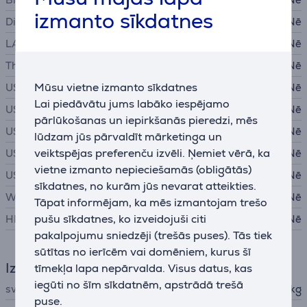
izmanto sīkdatnes
DisplayPort
Nē
LAN (tīkla interfeis, RJ45)
Nē
Thunderbolt
Nē
Mūsu vietne izmanto sīkdatnes
USB-A 2.0
Nē
Lai piedāvātu jums labāko iespējamo
USB-A 3.0
Nē
pārlūkošanas un iepirkšanās pieredzi, mēs
USB-A 3.1
Nē
lūdzam jūs pārvaldīt mārketinga un
veiktspējas preferenču izvēli. Ņemiet vērā, ka
USB-A 3.2
Nē
vietne izmanto nepieciešamās (obligātās)
USB-C
Nē
sīkdatnes, no kurām jūs nevarat atteikties.
WiFi
Nē
Tāpat informējam, ka mēs izmantojam trešo
pušu sīkdatnes, ko izveidojuši citi
HDMI
Nē
pakalpojumu sniedzēji (trešās puses). Tās tiek
sūtītas no ierīcēm vai domēniem, kurus šī
Izmēri
tīmekļa lapa nepārvalda. Visus datus, kas
iegūti no šīm sīkdatnēm, apstrādā trešā
svars
1,065 kg
puse.