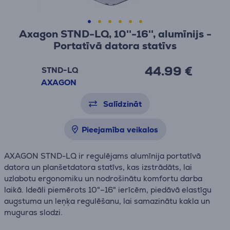
Axagon STND-LQ, 10''-16'', alumīnijs -
Portatīvā datora statīvs
44.99 €
STND-LQ
AXAGON
Salīdzināt
Pieejamība veikalos
AXAGON STND-LQ ir regulējams alumīnija portatīvā
datora un planšetdatora statīvs, kas izstrādāts, lai
uzlabotu ergonomiku un nodrošinātu komfortu darba
laikā. Ideāli piemērots 10"–16" ierīcēm, piedāvā elastīgu
augstuma un leņķa regulēšanu, lai samazinātu kakla un
muguras slodzi.