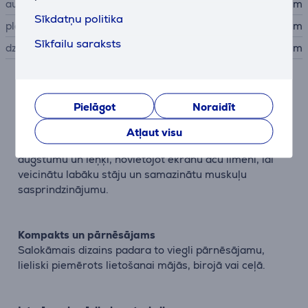
augstums
25,5 cm
Sīkdatņu politika
platums
28 cm
Sīkfailu saraksts
dziļums
3,4 cm
Apraksts
Pielāgot
Noraidīt
Uzlabo ergonomiku un komfortu
Atļaut visu
Divu savienojumu mehānisms ļauj viegli regulēt
augstumu un leņķi, novietojot ekrānu acu līmenī, lai
veicinātu labāku stāju un samazinātu muskuļu
sasprindzinājumu.
Kompakts un pārnēsājams
Salokāmais dizains padara to viegli pārnēsājamu,
lieliski piemērots lietošanai mājās, birojā vai ceļā.