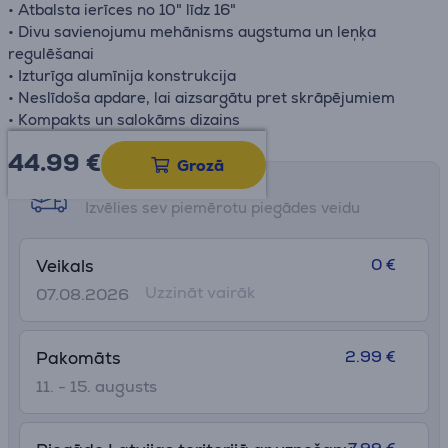
• Atbalsta ierīces no 10" līdz 16"
• Divu savienojumu mehānisms augstuma un leņķa
regulēšanai
• Izturīga alumīnija konstrukcija
• Neslīdoša apdare, lai aizsargātu pret skrāpējumiem
• Kompakts un salokāms dizains
44.99
€
Grozā
Saņemšanas iespējas
Izvēlies sev piemērotu piegādes veidu
0 €
Veikals
Uzzināt vairāk
07.08.2026
2.99 €
Pakomāts
11. - 15. augusts