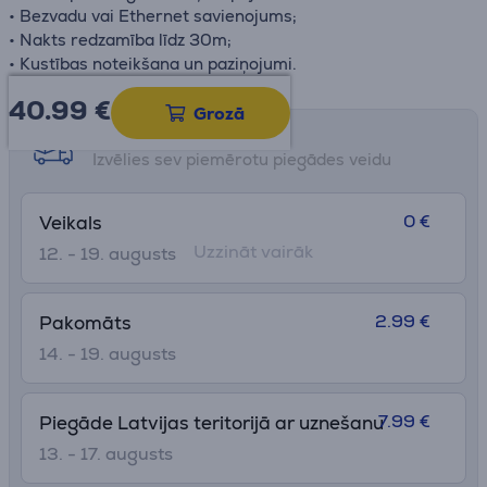
• Bezvadu vai Ethernet savienojums;
• Nakts redzamība līdz 30m;
• Kustības noteikšana un paziņojumi.
40.99
€
Grozā
Saņemšanas iespējas
Izvēlies sev piemērotu piegādes veidu
0 €
Veikals
Uzzināt vairāk
12. - 19. augusts
2.99 €
Pakomāts
14. - 19. augusts
7.99 €
Piegāde Latvijas teritorijā ar uznešanu
13. - 17. augusts