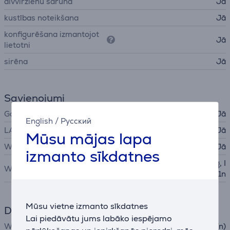
divvirzienu saruna
Jā
kustības noteikšana
Jā
konfigurēšana izmantojot
Jā
lietotni
sirēna
Jā
Savienojumi
Google Home
Jā
English
/
Русский
LAN (tīkla interfeis, RJ45)
Jā
Mūsu mājas lapa
WiFi
Jā
izmanto sīkdatnes
IEEE 802.11b, IEEE 802.11g, I
Wi-Fi standarts
EEE 802.11n
Mūsu vietne izmanto sīkdatnes
Datu apmaiņa
Lai piedāvātu jums labāko iespējamo
WiFi
Wi-Fi 4 (n)