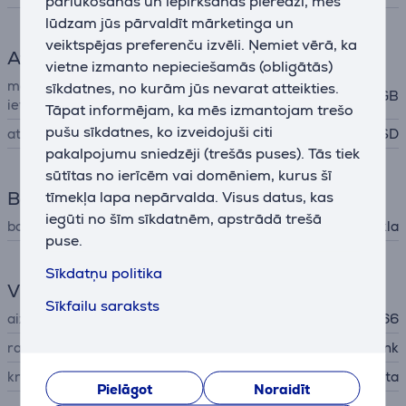
pārlūkošanas un iepirkšanās pieredzi, mēs
lūdzam jūs pārvaldīt mārketinga un
veiktspējas preferenču izvēli. Ņemiet vērā, ka
Atmiņas karšu atbalsts
vietne izmanto nepieciešamās (obligātās)
maksimālā atmiņas kartes
sīkdatnes, no kurām jūs nevarat atteikties.
256 GB
ietilpība
Tāpat informējam, ka mēs izmantojam trešo
pušu sīkdatnes, ko izveidojuši citi
atbalsta atmiņas kartes
micro-SD
pakalpojumu sniedzēji (trešās puses). Tās tiek
sūtītas no ierīcēm vai domēniem, kurus šī
Barošana
tīmekļa lapa nepārvalda. Visus datus, kas
iegūti no šīm sīkdatnēm, apstrādā trešā
barošana
no tīkla
puse.
Sīkdatņu politika
Vispārējais parametrs
Sīkfailu saraksts
aizsardzības līmenis
IP66
ražotājs
TP-Link
krāsa
balta
Pielāgot
Noraidīt