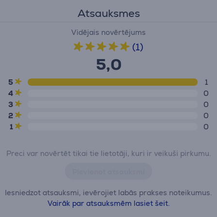
Atsauksmes
Vidējais novērtējums
(1)
5,0
5
1
4
0
3
0
2
0
1
0
Preci var novērtēt tikai tie lietotāji, kuri ir veikuši pirkumu.
Pievienot atsauksmi
Iesniedzot atsauksmi, ievērojiet labās prakses noteikumus.
Vairāk par atsauksmēm lasiet šeit.