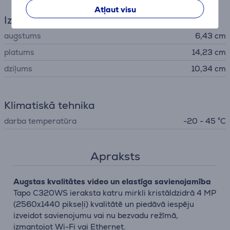
Atļaut visu
Izmēri
augstums
6,43 cm
platums
14,23 cm
dziļums
10,34 cm
Klimatiskā tehnika
darba temperatūra
-20 - 45 °C
Apraksts
Augstas kvalitātes video un elastīga savienojamība
Tapo C320WS ieraksta katru mirkli kristāldzidrā 4 MP
(2560x1440 pikseļi) kvalitātē un piedāvā iespēju
izveidot savienojumu vai nu bezvadu režīmā,
izmantojot Wi-Fi vai Ethernet.