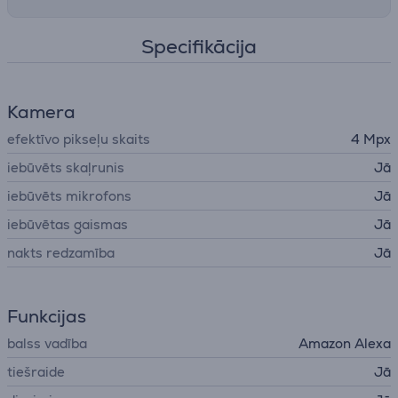
Specifikācija
Kamera
efektīvo pikseļu skaits
4 Mpx
iebūvēts skaļrunis
Jā
iebūvēts mikrofons
Jā
iebūvētas gaismas
Jā
nakts redzamība
Jā
Funkcijas
balss vadība
Amazon Alexa
tiešraide
Jā