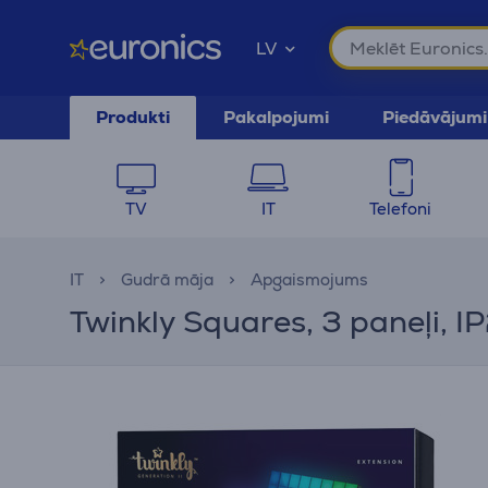
LV
Produkti
Pakalpojumi
Piedāvājumi
TV
IT
Telefoni
IT
Gudrā māja
Apgaismojums
Twinkly Squares, 3 paneļi, I