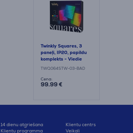
Twinkly Squares, 3
paneļi, IP20, papildu
komplekts - Viedie
gaismas paneļi
TWQ064STW-03-BAD
Cena:
99.99 €
14 dienu atgriešana
Klientu centrs
Klientu programma
Veikali