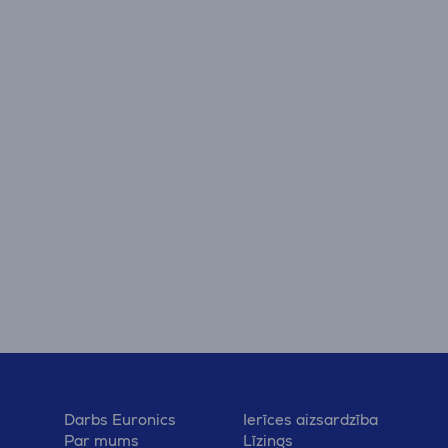
Darbs Euronics
Ierīces aizsardzība
Par mums
Līzings