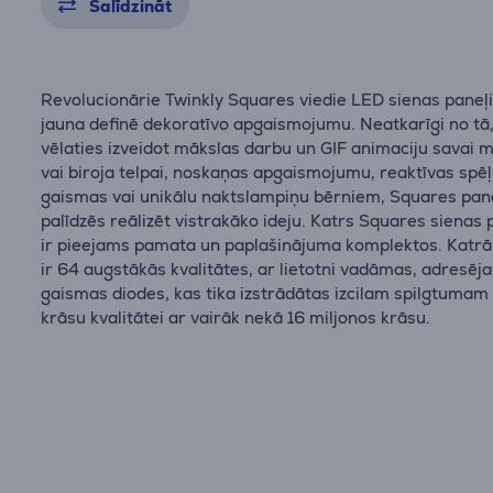
Salīdzināt
Revolucionārie Twinkly Squares viedie LED sienas paneļi
jauna definē dekoratīvo apgaismojumu. Neatkarīgi no tā,
vēlaties izveidot mākslas darbu un GIF animaciju savai 
vai biroja telpai, noskaņas apgaismojumu, reaktīvas spē
gaismas vai unikālu naktslampiņu bērniem, Squares pan
palīdzēs reālizēt vistrakāko ideju. Katrs Squares sienas 
ir pieejams pamata un paplašinājuma komplektos. Katrā
ir 64 augstākās kvalitātes, ar lietotni vadāmas, adresē
gaismas diodes, kas tika izstrādātas izcilam spilgtumam
krāsu kvalitātei ar vairāk nekā 16 miljonos krāsu.