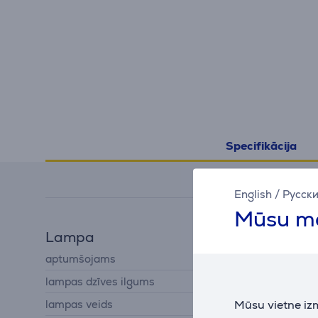
Specifikācija
English
/
Русск
Mūsu mā
Lampa
aptumšojams
Jā
lampas dzīves ilgums
30000 h
Mūsu vietne iz
lampas veids
LED