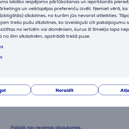
jums labāko iespējamo pārlūkošanas un iepirkšanās piered
WiFi
Jā
k
ārketinga un veiktspējas preferenču izvēli. Ņemiet vērā, ka
obligātās) sīkdatnes, no kurām jūs nevarat atteikties. Tāp
am trešo pušu sīkdatnes, ko izveidojuši citi pakalpojumu s
I
k sūtītas no ierīcēm vai domēniem, kurus šī tīmekļa lapa ne
a
ti no šīm sīkdatnēm, apstrādā trešā puse.
p
ka
ts
got
Noraidīt
Atļa
Atsauksmes
Pašlaik nav nevienas atsauksmes.