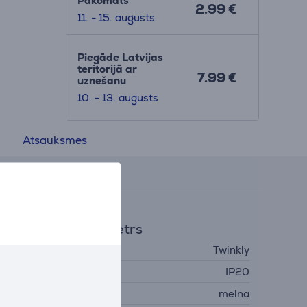
Pakomāts
2.99 €
11. - 15. augusts
Piegāde Latvijas
teritorijā ar
7.99 €
uznešanu
10. - 13. augusts
Atsauksmes
ispārējais parametrs
ažotājs
Twinkly
izsardzības līmenis
IP20
rāsa
melna