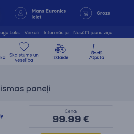
Mans Euronics
Grozs
Ieiet
ugu Loks
Veikali
Informācija
Nosūtīt jaunu ziņu
Skaistums un
ika
Izklaide
Atpūta
veselība
aismas paneļi
Cena:
99.99
€
ly