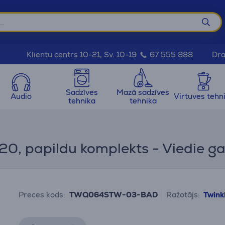
Dra
Klientu centrs 10-21, Sv. 10-19
67 555 888
Sadzīves
Mazā sadzīves
Audio
Virtuves tehn
tehnika
tehnika
P20, papildu komplekts - Viedie g
Preces kods:
TWQ064STW-03-BAD
Ražotājs:
Twink