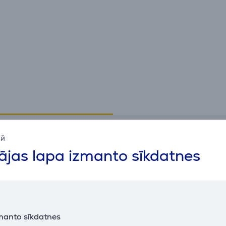
Specifikācija
ий
jas lapa izmanto sīkdatnes
Savienojumi
V
Apple HomeKit
Jā
r
Google Home
Jā
a
manto sīkdatnes
Bluetooth
Jā
k