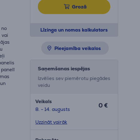
Grozā
 no
Līzinga un nomas kalkulators
 vai
mājas
Pieejamība veikalos
ļu
eļi
panelis
Saņemšanas iespējas
 panelī
jamas
Izvēlies sev piemērotu piegādes
 un
veidu
Veikals
0 €
8. - 14. augusts
Uzzināt vairāk