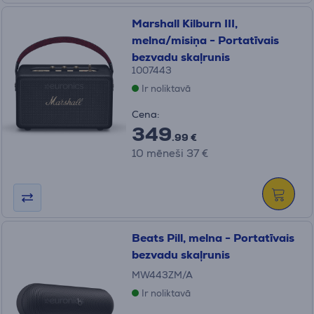
Marshall Kilburn III,
melna/misiņa - Portatīvais
bezvadu skaļrunis
1007443
Ir noliktavā
Cena:
349
.99 €
10 mēneši 37 €
Beats Pill, melna - Portatīvais
bezvadu skaļrunis
MW443ZM/A
Ir noliktavā