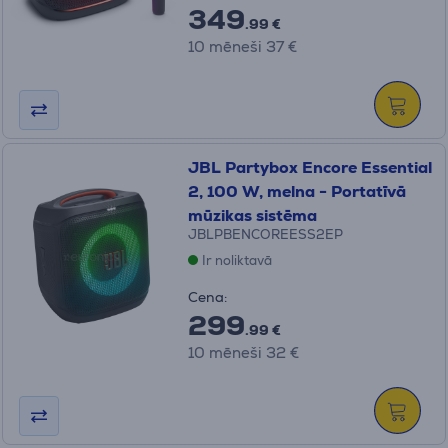
349
.99 €
10 mēneši 37 €
JBL Partybox Encore Essential
2, 100 W, melna - Portatīvā
mūzikas sistēma
JBLPBENCOREESS2EP
Ir noliktavā
Cena:
299
.99 €
10 mēneši 32 €