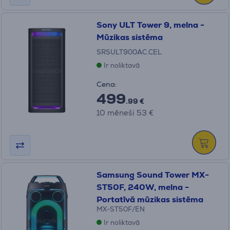
Sony ULT Tower 9, melna -
Mūzikas sistēma
SRSULT900AC.CEL
Ir noliktavā
Cena:
499
.99 €
10 mēneši 53 €
Samsung Sound Tower MX-
ST50F, 240W, melna -
Portatīvā mūzikas sistēma
MX-ST50F/EN
Ir noliktavā