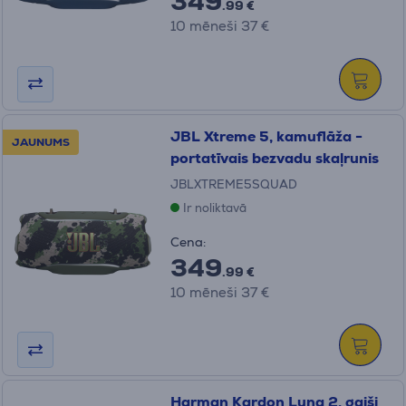
349
.99 €
10 mēneši 37 €
JBL Xtreme 5, kamuflāža -
JAUNUMS
portatīvais bezvadu skaļrunis
JBLXTREME5SQUAD
Ir noliktavā
Cena:
349
.99 €
10 mēneši 37 €
Harman Kardon Luna 2, gaiši