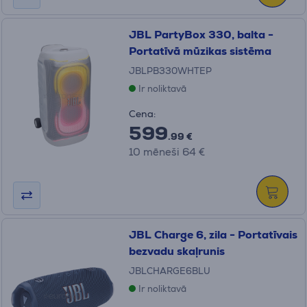
JBL PartyBox 330, balta -
Portatīvā mūzikas sistēma
JBLPB330WHTEP
Ir noliktavā
Cena:
599
.99 €
10 mēneši 64 €
JBL Charge 6, zila - Portatīvais
bezvadu skaļrunis
JBLCHARGE6BLU
Ir noliktavā