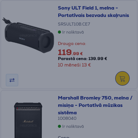
Sony ULT Field 1, melna -
Portatīvais bezvadu skaļrunis
SRSULT10B.CE7
Ir noliktavā
Drauga cena:
119
.99 €
Parastā cena: 139.99 €
10 mēneši 13 €
Marshall Bromley 750, melna /
misiņa - Portatīvā mūzikas
sistēma
1008040
Ir noliktavā
Cena: