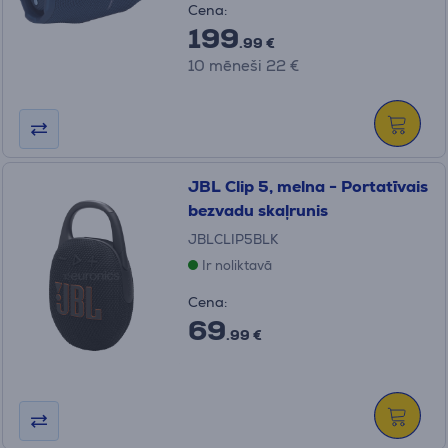
Cena:
199
.99 €
10 mēneši 22 €
JBL Clip 5, melna - Portatīvais
bezvadu skaļrunis
JBLCLIP5BLK
Ir noliktavā
Cena:
69
.99 €