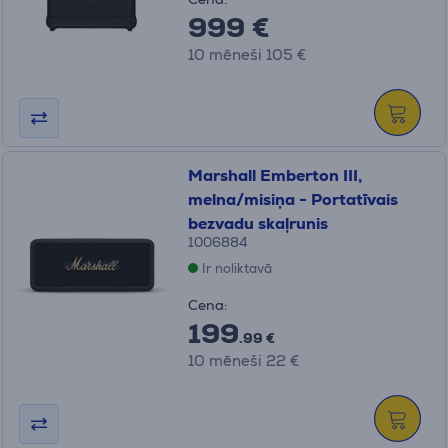
999 €
10 mēneši 105 €
Marshall Emberton III,
melna/misiņa - Portatīvais
bezvadu skaļrunis
1006884
Ir noliktavā
Cena:
199
.99 €
10 mēneši 22 €