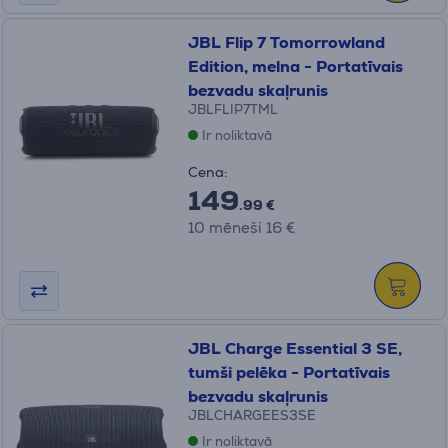
JBL Flip 7 Tomorrowland
Edition, melna - Portatīvais
bezvadu skaļrunis
JBLFLIP7TML
Ir noliktavā
Cena:
149
.99 €
10 mēneši 16 €
JBL Charge Essential 3 SE,
tumši pelēka - Portatīvais
bezvadu skaļrunis
JBLCHARGEES3SE
Ir noliktavā