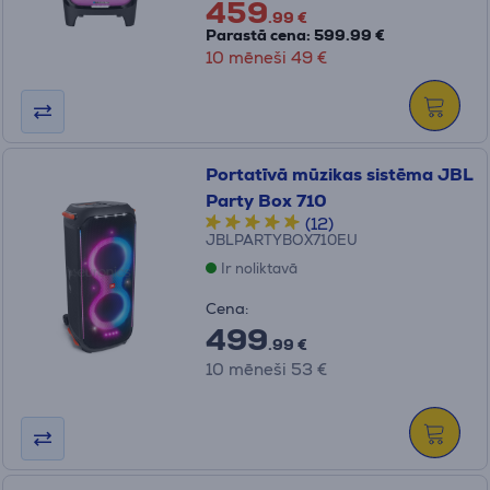
459
.99 €
Parastā cena: 599.99 €
10 mēneši 49 €
Portatīvā mūzikas sistēma JBL
Party Box 710
(12)
JBLPARTYBOX710EU
Ir noliktavā
Cena:
499
.99 €
10 mēneši 53 €