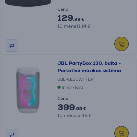
Cena:
129
.99 €
10 mēneši 14 €
JBL PartyBox 130, balta -
Portatīvā mūzikas sistēma
JBLPB130WHTEP
Ir noliktavā
Cena:
399
.99 €
10 mēneši 43 €