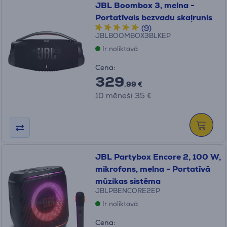
JBL Boombox 3, melna -
Portatīvais bezvadu skaļrunis
(9)
JBLBOOMBOX3BLKEP
Ir noliktavā
Cena:
329
.99 €
10 mēneši 35 €
JBL Partybox Encore 2, 100 W,
mikrofons, melna - Portatīvā
mūzikas sistēma
JBLPBENCORE2EP
Ir noliktavā
Cena: