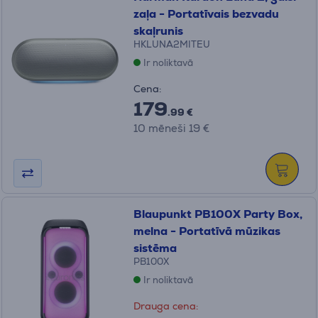
zaļa - Portatīvais bezvadu
skaļrunis
HKLUNA2MITEU
Ir noliktavā
Cena:
179
.99 €
10 mēneši 19 €
Blaupunkt PB100X Party Box,
melna - Portatīvā mūzikas
sistēma
PB100X
Ir noliktavā
Drauga cena: