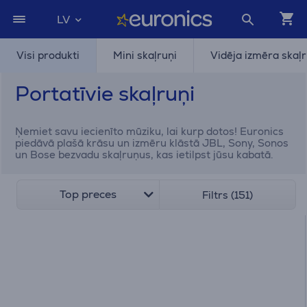
LV
Visi produkti
Mini skaļruņi
Vidēja izmēra skaļr
Portatīvie skaļruņi
Ņemiet savu iecienīto mūziku, lai kurp dotos! Euronics
piedāvā plašā krāsu un izmēru klāstā JBL, Sony, Sonos
un Bose bezvadu skaļruņus, kas ietilpst jūsu kabatā.
Top preces
Filtrs (151)