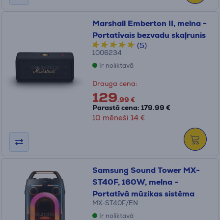
Marshall Emberton II, melna -
Portatīvais bezvadu skaļrunis
(5)
1006234
Ir noliktavā
Drauga cena:
129
.99 €
Parastā cena: 179.99 €
10 mēneši 14 €
Samsung Sound Tower MX-
ST40F, 160W, melna -
Portatīvā mūzikas sistēma
MX-ST40F/EN
Ir noliktavā