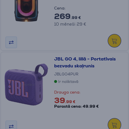
Cena:
269
.99 €
10 mēneši 29 €
JBL GO 4, lillā - Portatīvais
bezvadu skaļrunis
JBLGO4PUR
Ir noliktavā
Drauga cena:
39
.99 €
Parastā cena: 49.99 €