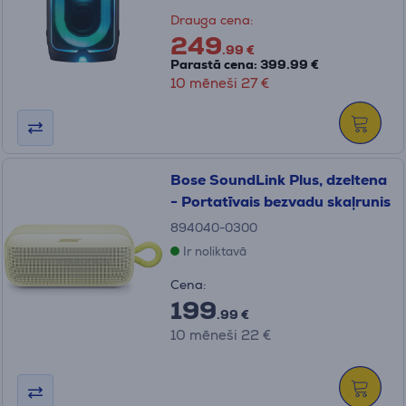
Drauga cena:
249
.99 €
Parastā cena: 399.99 €
10 mēneši 27 €
Bose SoundLink Plus, dzeltena
- Portatīvais bezvadu skaļrunis
894040-0300
Ir noliktavā
Cena:
199
.99 €
10 mēneši 22 €