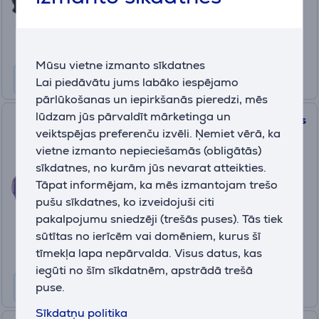
349
.99 €
10 mēneši 37 €
Mūsu vietne izmanto sīkdatnes
Lai piedāvātu jums labāko iespējamo
pārlūkošanas un iepirkšanās pieredzi, mēs
lūdzam jūs pārvaldīt mārketinga un
JBL Charge 6,lillā - Portatīvais
veiktspējas preferenču izvēli. Ņemiet vērā, ka
bezvadu skaļrunis
vietne izmanto nepieciešamās (obligātās)
JBLCHARGE6PUR
sīkdatnes, no kurām jūs nevarat atteikties.
Ir noliktavā
Tāpat informējam, ka mēs izmantojam trešo
pušu sīkdatnes, ko izveidojuši citi
Drauga cena:
159
pakalpojumu sniedzēji (trešās puses). Tās tiek
.99 €
sūtītas no ierīcēm vai domēniem, kurus šī
Parastā cena: 199.99 €
10 mēneši 17 €
tīmekļa lapa nepārvalda. Visus datus, kas
iegūti no šīm sīkdatnēm, apstrādā trešā
puse.
Sīkdatņu politika