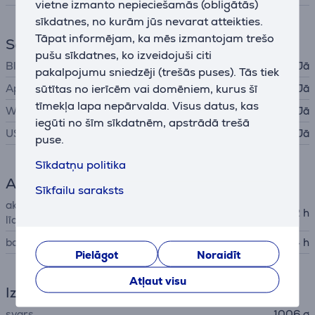
vietne izmanto nepieciešamās (obligātās)
sīkdatnes, no kurām jūs nevarat atteikties.
Tāpat informējam, ka mēs izmantojam trešo
Savienojumi
pušu sīkdatnes, ko izveidojuši citi
Bluetooth
Jā
pakalpojumu sniedzēji (trešās puses). Tās tiek
sūtītas no ierīcēm vai domēniem, kurus šī
Apple AirPlay 2
Jā
tīmekļa lapa nepārvalda. Visus datus, kas
WiFi
Jā
iegūti no šīm sīkdatnēm, apstrādā trešā
USB-C
Jā
puse.
Sīkdatņu politika
Akumulators
Sīkfailu saraksts
akumulatora darbības ilgums
12 h
līdz
baterijas lādēšanas laiks
4 h
Pielāgot
Noraidīt
Atļaut visu
Izmēri
svars
1006 g