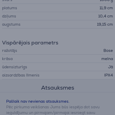
platums
11,9 cm
dziļums
10,4 cm
augstums
19,15 cm
Vispārējais parametrs
ražotājs
Bose
krāsa
melna
ūdensizturīgs
Jā
aizsardzības līmenis
IPX4
Atsauksmes
Pašlaik nav nevienas atsauksmes.
Pēc pirkuma veikšanas Jums būs iespēja dot savu
ieguldījumu un pirmajam/pirmajai iesniegt savu