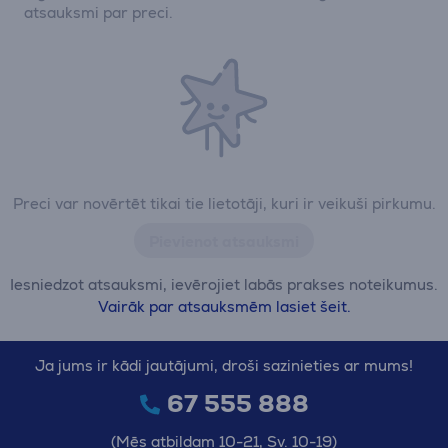
atsauksmi par preci.
Preci var novērtēt tikai tie lietotāji, kuri ir veikuši pirkumu.
Pievienot atsauksmi
Iesniedzot atsauksmi, ievērojiet labās prakses noteikumus.
Vairāk par atsauksmēm lasiet šeit.
Ja jums ir kādi jautājumi, droši sazinieties ar mums!
67 555 888
(Mēs atbildam 10-21, Sv. 10-19)