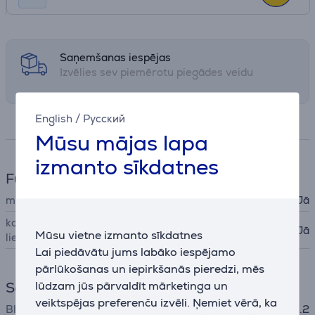
Saņemšanas iespējas
Izvēlies sev piemērotu piegādes veidu
English
/
Русский
Specifikācija
Mūsu mājas lapa
izmanto sīkdatnes
Funkcijas
mikrofons
Jā
konfigurēšana izmantojot
Jā
Mūsu vietne izmanto sīkdatnes
lietotni
Lai piedāvātu jums labāko iespējamo
pārlūkošanas un iepirkšanās pieredzi, mēs
lūdzam jūs pārvaldīt mārketinga un
Savienojums
veiktspējas preferenču izvēli. Ņemiet vērā, ka
Bluetooth
Bluetooth 4.2