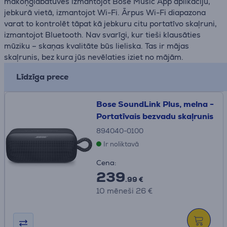
mākoņglabātuves izmantojot Bose Music App aplikāciju,
jebkurā vietā, izmantojot Wi-Fi. Ārpus Wi-Fi diapazona
varat to kontrolēt tāpat kā jebkuru citu portatīvo skaļruni,
izmantojot Bluetooth. Nav svarīgi, kur tieši klausāties
mūziku – skaņas kvalitāte būs lieliska. Tas ir mājas
skaļrunis, bez kura jūs nevēlaties iziet no mājām.
Līdzīga prece
Bose SoundLink Plus, melna -
Portatīvais bezvadu skaļrunis
894040-0100
Ir noliktavā
Cena:
239
.99 €
10 mēneši 26 €