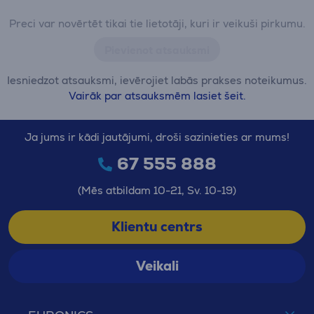
Preci var novērtēt tikai tie lietotāji, kuri ir veikuši pirkumu.
Pievienot atsauksmi
Iesniedzot atsauksmi, ievērojiet labās prakses noteikumus.
Vairāk par atsauksmēm lasiet šeit.
Ja jums ir kādi jautājumi, droši sazinieties ar mums!
67 555 888
(Mēs atbildam 10-21, Sv. 10-19)
Klientu centrs
Veikali