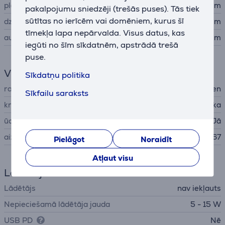
platums
13,3 cm
pakalpojumu sniedzēji (trešās puses). Tās tiek
sūtītas no ierīcēm vai domēniem, kurus šī
dziļums
13,3 cm
tīmekļa lapa nepārvalda. Visus datus, kas
augstums
4,6 cm
iegūti no šīm sīkdatnēm, apstrādā trešā
puse.
Vispārējais parametrs
Sīkdatņu politika
ražotājs
Bang & Olufsen
Sīkfailu saraksts
krāsa
melna, pelēka
ūdensizturīgs
Jā
aizsardzības līmenis
IP67
Pielāgot
Noraidīt
Atļaut visu
Lādētājs
Lādētājs
nav iekļauts
Nepieciešamā lādētāja jauda
5 - 15 W
USB PD
Nē