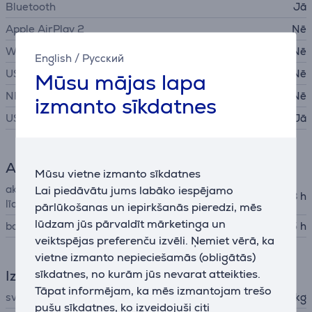
Bluetooth
Jā
Apple AirPlay 2
Nē
WiFi
Nē
English
/
Русский
USB-A
Nē
Mūsu mājas lapa
NFC
Nē
izmanto sīkdatnes
USB-C
Jā
Akumulators
Mūsu vietne izmanto sīkdatnes
akumulatora darbības ilgums
Lai piedāvātu jums labāko iespējamo
18 h
līdz
pārlūkošanas un iepirkšanās pieredzi, mēs
lūdzam jūs pārvaldīt mārketinga un
baterijas lādēšanas laiks
2,75 h
veiktspējas preferenču izvēli. Ņemiet vērā, ka
vietne izmanto nepieciešamās (obligātās)
Izmēri
sīkdatnes, no kurām jūs nevarat atteikties.
Tāpat informējam, ka mēs izmantojam trešo
svars
0,558 kg
pušu sīkdatnes, ko izveidojuši citi