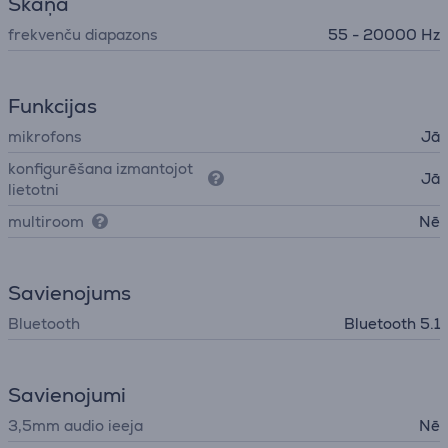
Skaņa
frekvenču diapazons
55 - 20000 Hz
Funkcijas
mikrofons
Jā
konfigurēšana izmantojot
Jā
lietotni
multiroom
Nē
Savienojums
Bluetooth
Bluetooth 5.1
Savienojumi
3,5mm audio ieeja
Nē