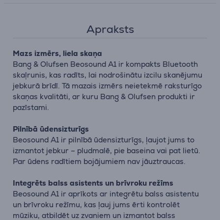
Apraksts
Mazs izmērs, liela skaņa
Bang & Olufsen Beosound A1 ir kompakts Bluetooth
skaļrunis, kas radīts, lai nodrošinātu izcilu skanējumu
jebkurā brīdī. Tā mazais izmērs neietekmē raksturīgo
skaņas kvalitāti, ar kuru Bang & Olufsen produkti ir
pazīstami.
Pilnībā ūdensizturīgs
Beosound A1 ir pilnībā ūdensizturīgs, ļaujot jums to
izmantot jebkur – pludmalē, pie baseina vai pat lietū.
Par ūdens radītiem bojājumiem nav jāuztraucas.
Integrēts balss asistents un brīvroku režīms
Beosound A1 ir aprīkots ar integrētu balss asistentu
un brīvroku režīmu, kas ļauj jums ērti kontrolēt
mūziku, atbildēt uz zvaniem un izmantot balss