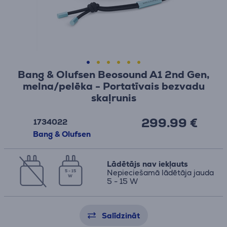
Bang & Olufsen Beosound A1 2nd Gen,
melna/pelēka - Portatīvais bezvadu
skaļrunis
299.99 €
1734022
Bang & Olufsen
Lādētājs nav iekļauts
Nepieciešamā lādētāja jauda
5 - 15
W
5 - 15 W
Salīdzināt