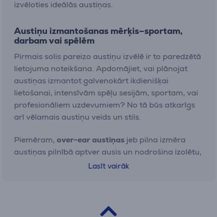
izvēloties ideālās austiņas.
Austiņu izmantošanas mērķis–sportam,
darbam vai spēlēm
Pirmais solis pareizo austiņu izvēlē ir to paredzētā
lietojuma noteikšana. Apdomājiet, vai plānojat
austiņas izmantot galvenokārt ikdienišķai
lietošanai, intensīvām spēļu sesijām, sportam, vai
profesionāliem uzdevumiem? No tā būs atkarīgs
arī vēlamais austiņu veids un stils.
Piemēram,
over-ear austiņas
jeb pilna izmēra
austiņas pilnībā aptver ausis un nodrošina izolētu,
komfortablu audio pieredzi. Šāda tipa austiņas
Lasīt vairāk
nereti ietilpst
gaming austiņas
kategorijā. Tās ir
izcili piemērotas gemingam, kas bieži vien paredz
nepārtrauktu austiņu lietošanu vairākas stundas
no vietas.