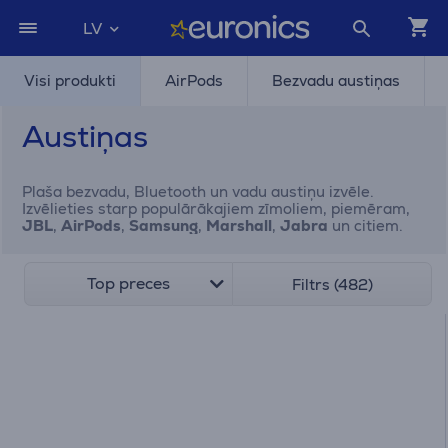
LV
Visi produkti
AirPods
Bezvadu austiņas
Austiņas
Plaša bezvadu, Bluetooth un vadu austiņu izvēle.
Izvēlieties starp populārākajiem zīmoliem, piemēram,
JBL
,
AirPods
,
Samsung
,
Marshall
,
Jabra
un citiem.
Top preces
Filtrs (482)