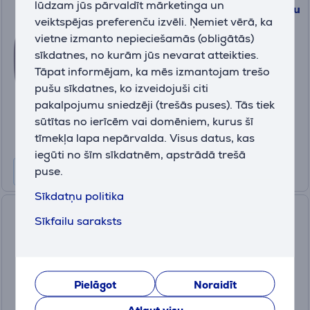
lūdzam jūs pārvaldīt mārketinga un
JBL Live Buds 3, lillā - Bezvadu
veiktspējas preferenču izvēli. Ņemiet vērā, ka
austiņas
vietne izmanto nepieciešamās (obligātās)
JBLLIVEBUDS3PUR
sīkdatnes, no kurām jūs nevarat atteikties.
Ir noliktavā
Tāpat informējam, ka mēs izmantojam trešo
pušu sīkdatnes, ko izveidojuši citi
Drauga cena:
99
pakalpojumu sniedzēji (trešās puses). Tās tiek
.99 €
sūtītas no ierīcēm vai domēniem, kurus šī
Parastā cena: 199.99 €
tīmekļa lapa nepārvalda. Visus datus, kas
10 mēneši 11 €
iegūti no šīm sīkdatnēm, apstrādā trešā
puse.
Sīkdatņu politika
Urbanista Austin, balta -
Sīkfailu saraksts
Bezvadu austiņas
1036003
Ir noliktavā
Pielāgot
Noraidīt
Drauga cena: