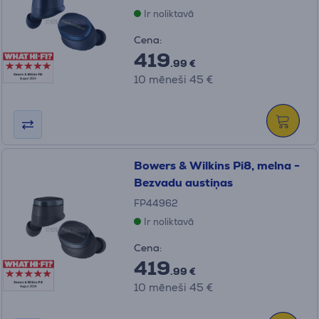
Ir noliktavā
Cena:
419
.99 €
10 mēneši 45 €
Bowers & Wilkins Pi8, melna -
Bezvadu austiņas
FP44962
Ir noliktavā
Cena:
419
.99 €
10 mēneši 45 €