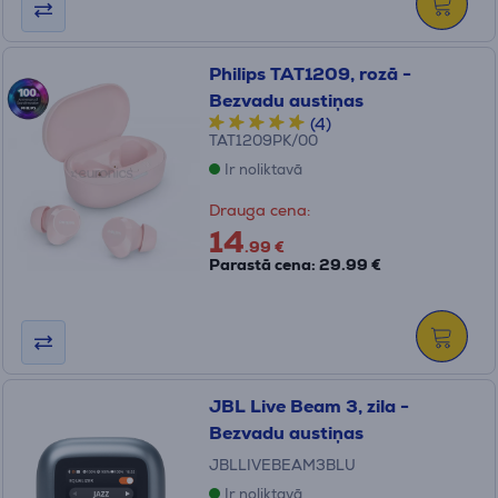
Philips TAT1209, rozā -
Bezvadu austiņas
(4)
TAT1209PK/00
Ir noliktavā
Drauga cena:
14
.99 €
Parastā cena: 29.99 €
JBL Live Beam 3, zila -
Bezvadu austiņas
JBLLIVEBEAM3BLU
Ir noliktavā