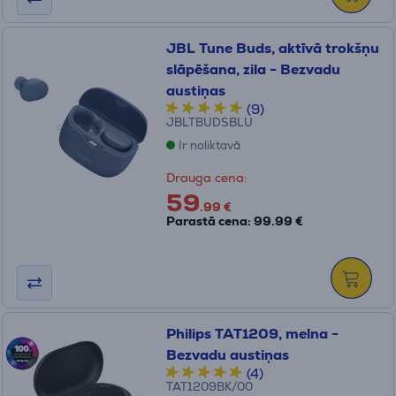
JBL Tune Buds, aktīvā trokšņu
slāpēšana, zila - Bezvadu
austiņas
(9)
JBLTBUDSBLU
Ir noliktavā
Drauga cena:
59
.99 €
Parastā cena: 99.99 €
Philips TAT1209, melna -
Bezvadu austiņas
(4)
TAT1209BK/00