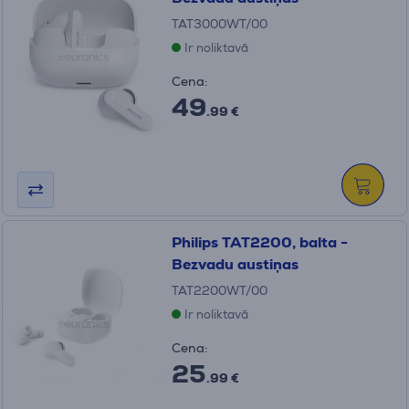
TAT3000WT/00
Ir noliktavā
Cena:
49
.99 €
Philips TAT2200, balta -
Bezvadu austiņas
TAT2200WT/00
Ir noliktavā
Cena:
25
.99 €