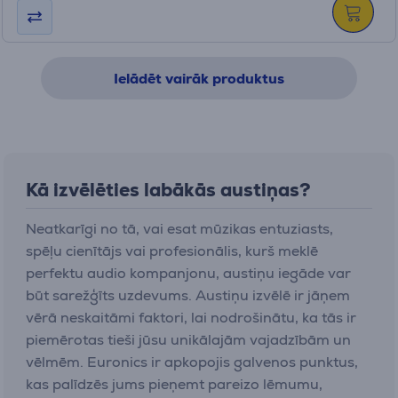
Ielādēt vairāk produktus
Kā izvēlēties labākās austiņas?
Neatkarīgi no tā, vai esat mūzikas entuziasts,
spēļu cienītājs vai profesionālis, kurš meklē
perfektu audio kompanjonu, austiņu iegāde var
būt sarežģīts uzdevums. Austiņu izvēlē ir jāņem
vērā neskaitāmi faktori, lai nodrošinātu, ka tās ir
piemērotas tieši jūsu unikālajām vajadzībām un
vēlmēm. Euronics ir apkopojis galvenos punktus,
kas palīdzēs jums pieņemt pareizo lēmumu,