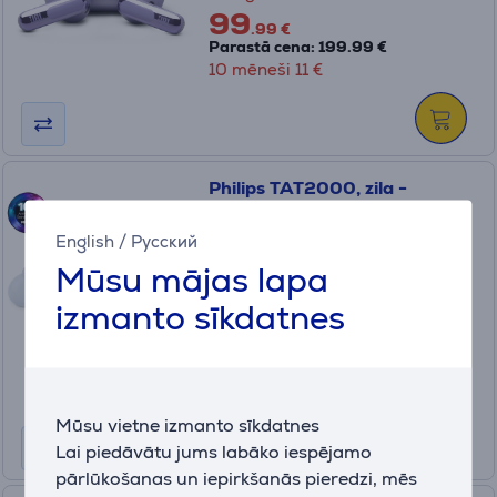
99
.99 €
Parastā cena: 199.99 €
10 mēneši 11 €
Philips TAT2000, zila -
Bezvadu austiņas
English
/
Русский
TAT2000BL/00
Mūsu mājas lapa
Ir noliktavā
izmanto sīkdatnes
Drauga cena:
24
.99 €
Parastā cena: 34.99 €
Mūsu vietne izmanto sīkdatnes
Lai piedāvātu jums labāko iespējamo
pārlūkošanas un iepirkšanās pieredzi, mēs