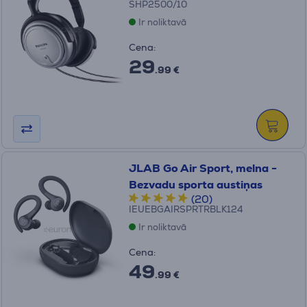
SHP2500/10
Ir noliktavā
Cena:
29
.99 €
JLAB Go Air Sport, melna -
Bezvadu sporta austiņas
(20)
IEUEBGAIRSPRTRBLK124
Ir noliktavā
Cena:
49
.99 €