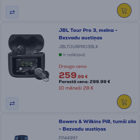
JBL Tour Pro 3, melna -
Bezvadu austiņas
JBLTOURPRO3BLK
Ir noliktavā
Drauga cena:
259
.99 €
Parastā cena: 299.99 €
10 mēneši 28 €
Bowers & Wilkins Pi8, tumši zila
- Bezvadu austiņas
FP44997