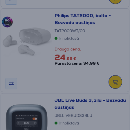
Philips TAT2000, balta -
Bezvadu austiņas
TAT2000WT/00
Ir noliktavā
Drauga cena:
24
.99 €
Parastā cena: 34.99 €
JBL Live Buds 3, zila - Bezvadu
austiņas
JBLLIVEBUDS3BLU
Ir noliktavā