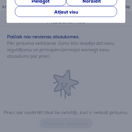
Pielāgot
Noraidīt
krāsa
balta, zila
Atļaut visu
Atsauksmes
Pašlaik nav nevienas atsauksmes.
Pēc pirkuma veikšanas Jums būs iespēja dot savu
ieguldījumu un pirmajam/pirmajai iesniegt savu
atsauksmi par preci.
Preci var novērtēt tikai tie lietotāji, kuri ir veikuši pirkumu.
Pievienot atsauksmi