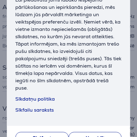
Austiņu īpašības
pārlūkošanas un iepirkšanās pieredzi, mēs
lūdzam jūs pārvaldīt mārketinga un
frekvenču diapazons
18 - 22000 Hz
veiktspējas preferenču izvēli. Ņemiet vērā, ka
pretestība
16 oms
vietne izmanto nepieciešamās (obligātās)
jutīgums
104 dB
sīkdatnes, no kurām jūs nevarat atteikties.
Tāpat informējam, ka mēs izmantojam trešo
Bezvadu austiņas (wireless)
Nē
pušu sīkdatnes, ko izveidojuši citi
pakalpojumu sniedzēji (trešās puses). Tās tiek
sūtītas no ierīcēm vai domēniem, kurus šī
Savienojums
tīmekļa lapa nepārvalda. Visus datus, kas
savienojuma veids
3,5 mm
iegūti no šīm sīkdatnēm, apstrādā trešā
vada garums
1,2 m
puse.
Sīkdatņu politika
Vispārējais parametrs
Sīkfailu saraksts
ražotājs
Sony
Ausī ieliekamas austiņas (ear
veids
buds)