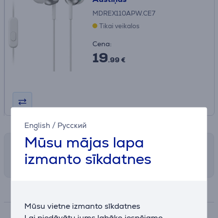
MDREX110APW.CE7
Tikai veikalos
Cena:
19
.99 €
English
/
Русский
Mūsu mājas lapa
Saņemšanas iespējas
izmanto sīkdatnes
Izvēlies sev piemērotu piegādes veidu
Specifikācija
Mūsu vietne izmanto sīkdatnes
Lai piedāvātu jums labāko iespējamo