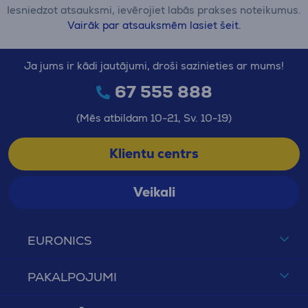
Iesniedzot atsauksmi, ievērojiet labās prakses noteikumus.
Vairāk par atsauksmēm lasiet šeit.
Ja jums ir kādi jautājumi, droši sazinieties ar mums!
67 555 888
(Mēs atbildam 10-21, Sv. 10-19)
Klientu centrs
Veikali
EURONICS
PAKALPOJUMI