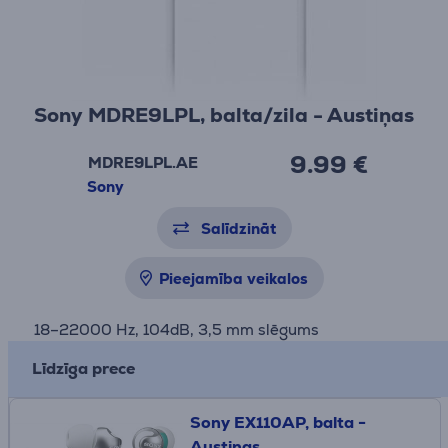
Sony MDRE9LPL, balta/zila - Austiņas
9.99 €
MDRE9LPL.AE
Sony
Salīdzināt
Pieejamība veikalos
18–22000 Hz, 104dB, 3,5 mm slēgums
Līdzīga prece
Sony EX110AP, balta -
Austiņas