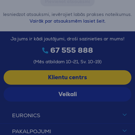
Pievienot atsauksmi
Iesniedzot atsauksmi, ievērojiet labās prakses noteikumus.
Vairāk par atsauksmēm lasiet šeit.
Ja jums ir kādi jautājumi, droši sazinieties ar mums!
67 555 888
(Mēs atbildam 10-21, Sv. 10-19)
Klientu centrs
Veikali
EURONICS
PAKALPOJUMI