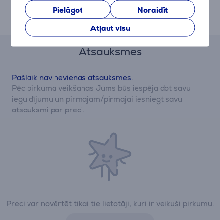
179.99 €
199.99 €
Pielāgot
Noraidīt
Atļaut visu
Atsauksmes
Pašlaik nav nevienas atsauksmes.
Pēc pirkuma veikšanas Jums būs iespēja dot savu
ieguldījumu un pirmajam/pirmajai iesniegt savu
atsauksmi par preci.
Preci var novērtēt tikai tie lietotāji, kuri ir veikuši pirkumu.