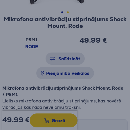
Mikrofona antivibrāciju stiprinājums Shock
Mount, Rode
49.99 €
PSM1
RODE
Salīdzināt
Pieejamība veikalos
Mikrofona antivibrāciju stiprinājums Shock Mount, Rode
/ PSM1
Lielisks mikrofona antivibrāciju stiprinājums, kas novērš
vibrācijas kas rada nevēlamu troksni.
49.99
€
Grozā
Saņemšanas iespējas