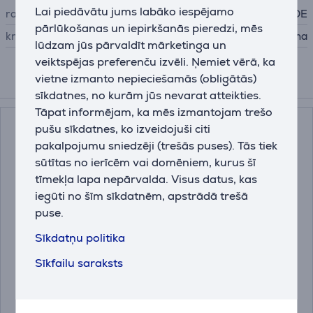
Lai piedāvātu jums labāko iespējamo
ražotājs
RODE
pārlūkošanas un iepirkšanās pieredzi, mēs
krāsa
melna
lūdzam jūs pārvaldīt mārketinga un
veiktspējas preferenču izvēli. Ņemiet vērā, ka
vietne izmanto nepieciešamās (obligātās)
Saistītās preces
sīkdatnes, no kurām jūs nevarat atteikties.
Tāpat informējam, ka mēs izmantojam trešo
pušu sīkdatnes, ko izveidojuši citi
pakalpojumu sniedzēji (trešās puses). Tās tiek
sūtītas no ierīcēm vai domēniem, kurus šī
tīmekļa lapa nepārvalda. Visus datus, kas
iegūti no šīm sīkdatnēm, apstrādā trešā
puse.
Sīkdatņu politika
Mikrofons Procaster
RODE Podcaster USB,
XLR, Rode
balta - Mikrofons
Sīkfailu saraksts
PROCASTER
PODCASTER
Cena:
Cena: