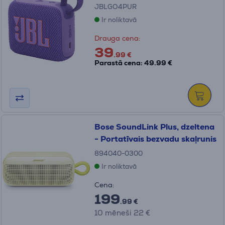
JBLGO4PUR
Ir noliktavā
Drauga cena:
39
.99 €
Parastā cena: 49.99 €
Bose SoundLink Plus, dzeltena
- Portatīvais bezvadu skaļrunis
894040-0300
Ir noliktavā
Cena:
199
.99 €
10 mēneši 22 €