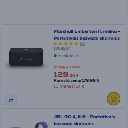
Marshall Emberton II, melna -
Portatīvais bezvadu skaļrunis
(5)
1006234
Ir noliktavā
Drauga cena:
129
.99 €
Parastā cena: 179.99 €
10 mēneši 14 €
JBL GO 4, lillā - Portatīvais
bezvadu skaļrunis