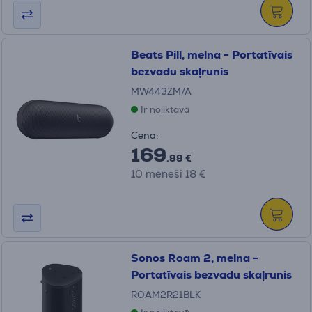
Beats Pill, melna - Portatīvais
bezvadu skaļrunis
MW443ZM/A
Ir noliktavā
Cena:
169
.99 €
10 mēneši 18 €
Sonos Roam 2, melna -
Portatīvais bezvadu skaļrunis
ROAM2R21BLK