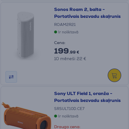
Sonos Roam 2, balta -
Portatīvais bezvadu skaļrunis
ROAM2R21
Ir noliktavā
Cena:
199
.99 €
10 mēneši 22 €
Sony ULT Field 1, oranža -
Portatīvais bezvadu skaļrunis
SRSULT10D.CE7
Ir noliktavā
Drauga cena: