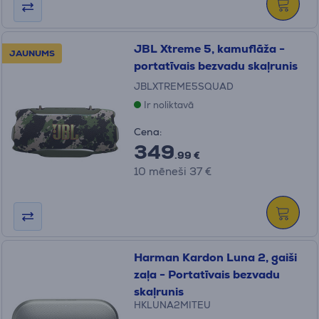
JBL Xtreme 5, kamuflāža -
JAUNUMS
portatīvais bezvadu skaļrunis
JBLXTREME5SQUAD
Ir noliktavā
Cena:
349
.99 €
10 mēneši 37 €
Harman Kardon Luna 2, gaiši
zaļa - Portatīvais bezvadu
skaļrunis
HKLUNA2MITEU