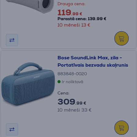
Drauga cena:
119
.99 €
Parastā cena: 139.99 €
10 mēneši 13 €
Bose SoundLink Max, zila -
Portatīvais bezvadu skaļrunis
883848-0020
Ir noliktavā
Cena:
309
.99 €
10 mēneši 33 €