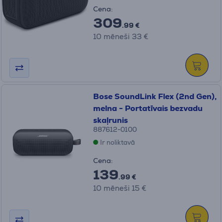
Cena:
309
.99 €
10 mēneši 33 €
Bose SoundLink Flex (2nd Gen),
melna - Portatīvais bezvadu
skaļrunis
887612-0100
Ir noliktavā
Cena:
139
.99 €
10 mēneši 15 €