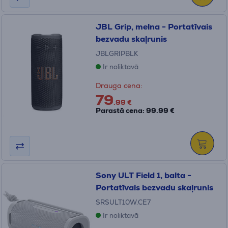
JBL Grip, melna - Portatīvais
bezvadu skaļrunis
JBLGRIPBLK
Ir noliktavā
Drauga cena:
79
.99 €
Parastā cena: 99.99 €
Sony ULT Field 1, balta -
Portatīvais bezvadu skaļrunis
SRSULT10W.CE7
Ir noliktavā