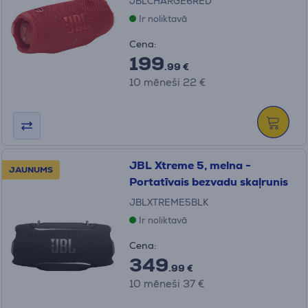
JBLCHARGE6RED
Ir noliktavā
Cena:
199
.99 €
10 mēneši 22 €
JBL Xtreme 5, melna -
JAUNUMS
Portatīvais bezvadu skaļrunis
JBLXTREME5BLK
Ir noliktavā
Cena:
349
.99 €
10 mēneši 37 €