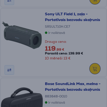
Sony ULT Field 1, zaļa -
Portatīvais bezvadu skaļrunis
SRSULT10H.CE7
Ir noliktavā
Drauga cena:
119
.99 €
Parastā cena: 139.99 €
10 mēneši 13 €
Bose SoundLink Max, melna -
Portatīvais bezvadu skaļrunis
883848-0010
Ir noliktavā