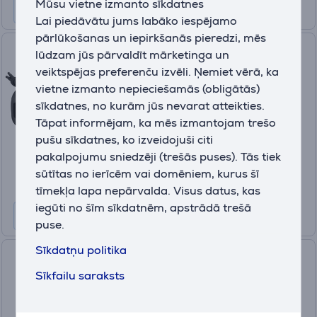
Mūsu vietne izmanto sīkdatnes
Lai piedāvātu jums labāko iespējamo
pārlūkošanas un iepirkšanās pieredzi, mēs
Sony ULT Field 1, melna -
lūdzam jūs pārvaldīt mārketinga un
Portatīvais bezvadu skaļrunis
veiktspējas preferenču izvēli. Ņemiet vērā, ka
vietne izmanto nepieciešamās (obligātās)
SRSULT10B.CE7
sīkdatnes, no kurām jūs nevarat atteikties.
Ir noliktavā
Tāpat informējam, ka mēs izmantojam trešo
Drauga cena:
pušu sīkdatnes, ko izveidojuši citi
119
.99 €
pakalpojumu sniedzēji (trešās puses). Tās tiek
Parastā cena: 139.99 €
sūtītas no ierīcēm vai domēniem, kurus šī
10 mēneši 13 €
tīmekļa lapa nepārvalda. Visus datus, kas
iegūti no šīm sīkdatnēm, apstrādā trešā
puse.
Sīkdatņu politika
Marshall Emberton III,
melna/misiņa - Portatīvais
Sīkfailu saraksts
bezvadu skaļrunis
1006884