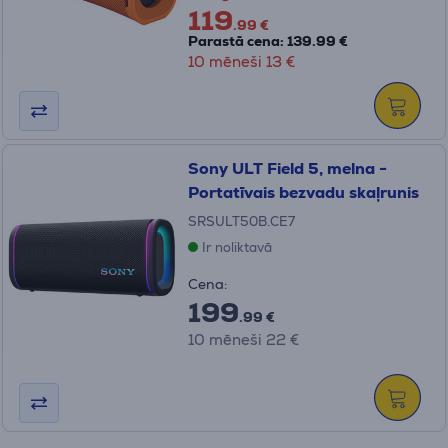
119
.99 €
Parastā cena: 139.99 €
10 mēneši 13 €
Sony ULT Field 5, melna -
Portatīvais bezvadu skaļrunis
SRSULT50B.CE7
Ir noliktavā
Cena:
199
.99 €
10 mēneši 22 €