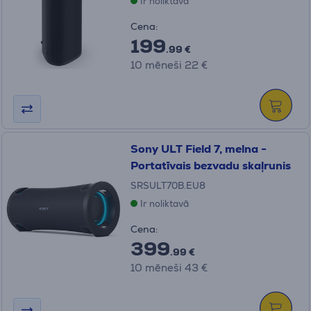
Ir noliktavā
Cena:
199
.99 €
10 mēneši 22 €
Sony ULT Field 7, melna -
Portatīvais bezvadu skaļrunis
SRSULT70B.EU8
Ir noliktavā
Cena:
399
.99 €
10 mēneši 43 €