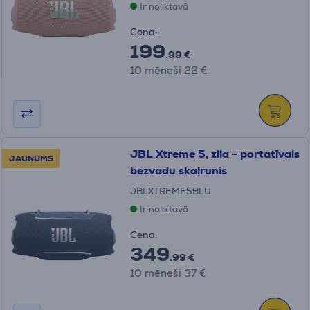
Ir noliktavā
Cena:
199
.99 €
10 mēneši 22 €
JBL Xtreme 5, zila - portatīvais
JAUNUMS
bezvadu skaļrunis
JBLXTREME5BLU
Ir noliktavā
Cena:
349
.99 €
10 mēneši 37 €