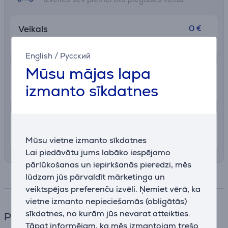
0 €
Veikals
Uzzināt vairāk
7. - 13. augusts
English
/
Русский
Mūsu mājas lapa
2.99 €
Pakomāts
izmanto sīkdatnes
10. - 14. augusts
7.99 €
Piegāde Latvijas teritorijā ar uznešanu
8. - 12. augusts
Mūsu vietne izmanto sīkdatnes
Lai piedāvātu jums labāko iespējamo
pārlūkošanas un iepirkšanās pieredzi, mēs
lūdzam jūs pārvaldīt mārketinga un
Specifikācija
veiktspējas preferenču izvēli. Ņemiet vērā, ka
vietne izmanto nepieciešamās (obligātās)
sīkdatnes, no kurām jūs nevarat atteikties.
Piederumi
Tāpat informējam, ka mēs izmantojam trešo