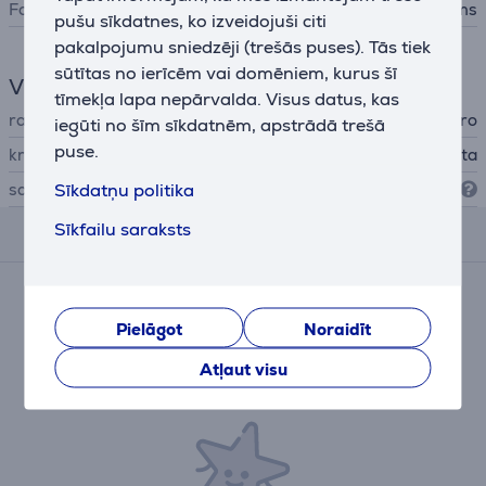
Foto aksesuāri
stiprinājums
pušu sīkdatnes, ko izveidojuši citi
pakalpojumu sniedzēji (trešās puses). Tās tiek
sūtītas no ierīcēm vai domēniem, kurus šī
Vispārējais parametrs
tīmekļa lapa nepārvalda. Visus datus, kas
ražotājs
GoPro
iegūti no šīm sīkdatnēm, apstrādā trešā
puse.
krāsa
balta
Sīkdatņu politika
savienojamība
ar GoPro
Sīkfailu saraksts
Atsauksmes
Pašlaik nav nevienas atsauksmes.
Pēc pirkuma veikšanas Jums būs iespēja dot savu
Pielāgot
Noraidīt
ieguldījumu un pirmajam/pirmajai iesniegt savu
Atļaut visu
atsauksmi par preci.