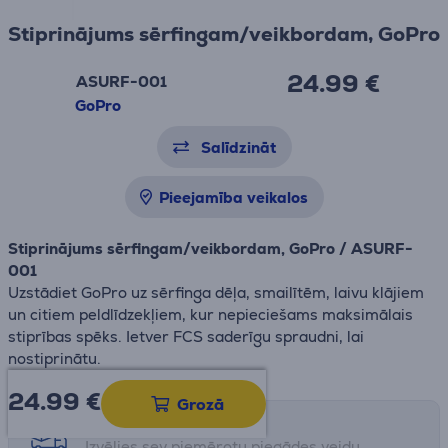
Stiprinājums sērfingam/veikbordam, GoPro
24.99 €
ASURF-001
GoPro
Salīdzināt
Pieejamība veikalos
Stiprinājums sērfingam/veikbordam, GoPro / ASURF-
001
Uzstādiet GoPro uz sērfinga dēļa, smailītēm, laivu klājiem
un citiem peldlīdzekļiem, kur nepieciešams maksimālais
stiprības spēks. Ietver FCS saderīgu spraudni, lai
nostiprinātu.
24.99
€
Grozā
Saņemšanas iespējas
Izvēlies sev piemērotu piegādes veidu