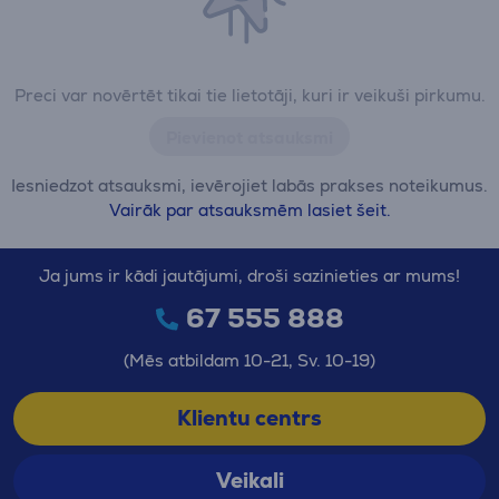
Preci var novērtēt tikai tie lietotāji, kuri ir veikuši pirkumu.
Pievienot atsauksmi
Iesniedzot atsauksmi, ievērojiet labās prakses noteikumus.
Vairāk par atsauksmēm lasiet šeit.
Ja jums ir kādi jautājumi, droši sazinieties ar mums!
67 555 888
(Mēs atbildam 10-21, Sv. 10-19)
Klientu centrs
Veikali