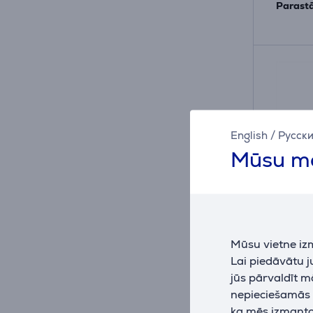
Parastā
English
/
Русск
Mūsu mā
Mūsu vietne iz
Ninja S
Lai piedāvātu 
Termo
jūs pārvaldīt m
nepieciešamās (
DW160
ka mēs izmantoj