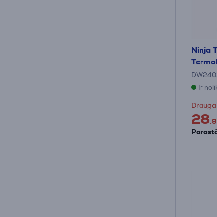
Ninja T
Termo
DW240
Ir nol
Drauga
28
.9
Parastā