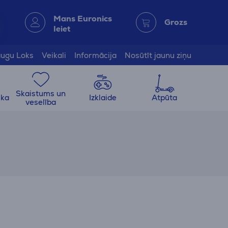
Mans Euronics
Grozs
Ieiet
ugu Loks
Veikali
Informācija
Nosūtīt jaunu ziņu
Skaistums un
ika
Izklaide
Atpūta
veselība