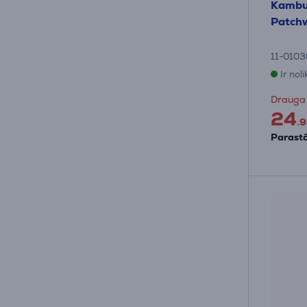
Kambuk
Patchw
11-0103
Ir nol
Drauga
24
.9
Parastā