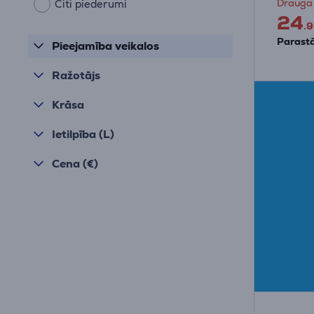
Drauga
Citi piederumi
24
.9
Parastā
Pieejamība veikalos
Ražotājs
Krāsa
Ietilpība (L)
Cena (€)