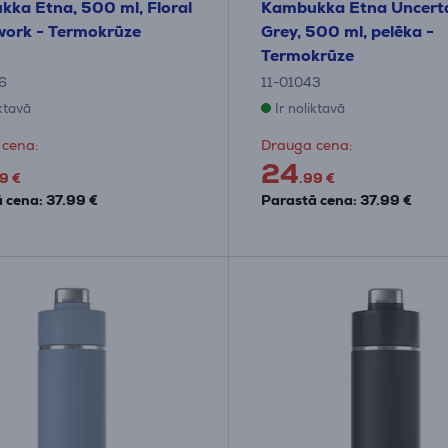
ka Etna, 500 ml, Floral
Kambukka Etna Uncert
ork - Termokrūze
Grey, 500 ml, pelēka -
Termokrūze
6
11-01043
iktavā
Ir noliktavā
 cena:
Drauga cena:
24
9 €
.99 €
 cena: 37.99 €
Parastā cena: 37.99 €