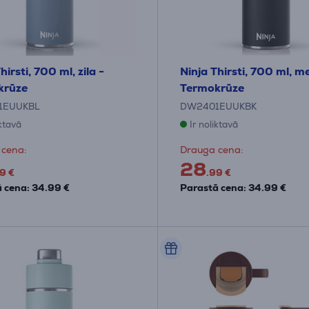
hirsti, 700 ml, zila -
Ninja Thirsti, 700 ml, m
krūze
Termokrūze
1EUUKBL
DW2401EUUKBK
iktavā
Ir noliktavā
 cena:
Drauga cena:
28
9 €
.99 €
 cena: 34.99 €
Parastā cena: 34.99 €