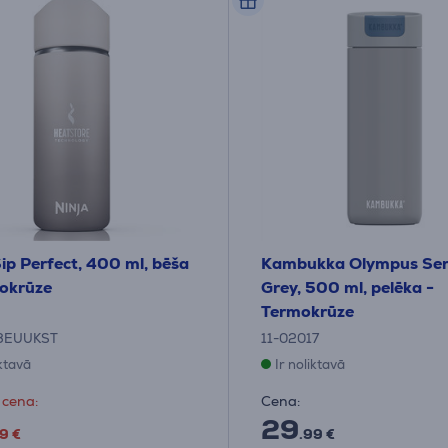
Sip Perfect, 400 ml, bēša
Kambukka Olympus Ser
okrūze
Grey, 500 ml, pelēka -
Termokrūze
3EUUKST
11-02017
iktavā
Ir noliktavā
 cena:
Cena:
29
9 €
.99 €