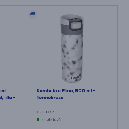
ted
Kambukka Etna, 500 ml -
 lillā -
Termokrūze
11-01032
Ir noliktavā