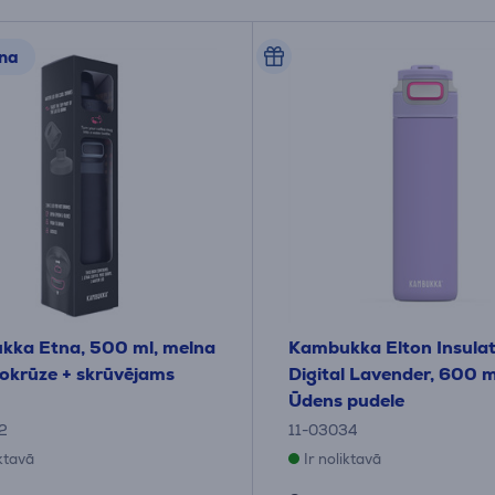
na
kka Etna, 500 ml, melna
Kambukka Elton Insula
okrūze + skrūvējams
Digital Lavender, 600 ml,
Ūdens pudele
2
11-03034
iktavā
Ir noliktavā