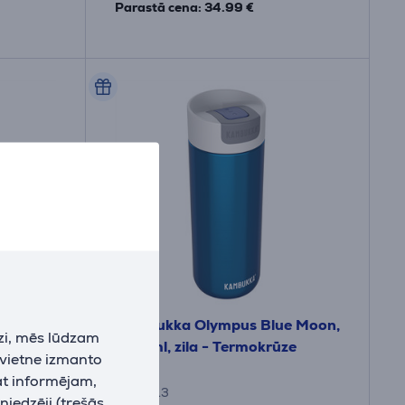
Parastā cena: 34.99 €
ated,
Kambukka Olympus Blue Moon,
zi, mēs lūdzam
 lillā -
500 ml, zila - Termokrūze
 vietne izmanto
at informējam,
11-02013
niedzēji (trešās