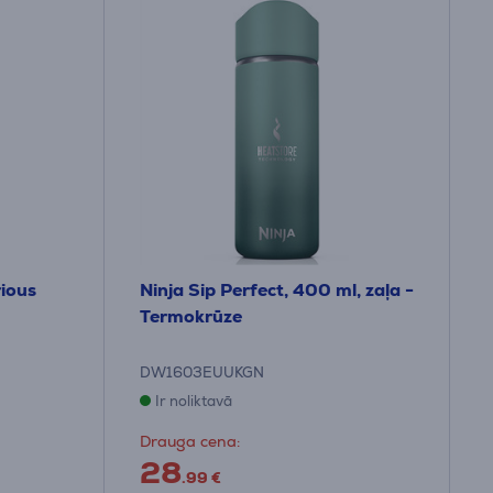
ious
Ninja Sip Perfect, 400 ml, zaļa -
Termokrūze
DW1603EUUKGN
Ir noliktavā
Drauga cena:
28
.99 €