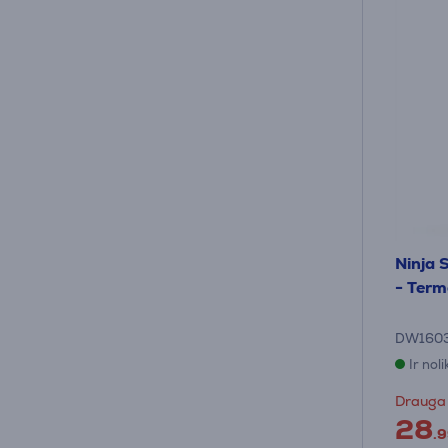
Ninja 
- Term
DW160
Ir nol
Drauga
28
.9