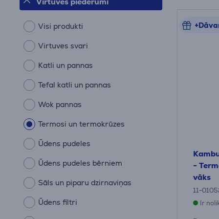
Virtuves piederumi
+Dāva
Visi produkti
Virtuves svari
Katli un pannas
Tefal katli un pannas
Wok pannas
Termosi un termokrūzes
Ūdens pudeles
Kambu
Ūdens pudeles bērniem
- Term
vāks
Sāls un piparu dzirnaviņas
11-0105
Ūdens filtri
Ir nol