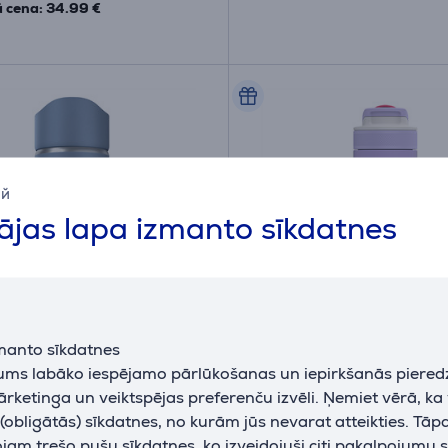
 cena: 34.99 €
ий
jas lapa izmanto sīkdatnes
manto sīkdatnes
ip Perfect, 400 ml, zila -
Kambukka Lagoon Insul
jums labāko iespējamo pārlūkošanas un iepirkšanās piered
krūze
600 ml, Digital Lavender,
ārketinga un veiktspējas preferenču izvēli. Ņemiet vērā, ka
Ūdens termopudele
obligātās) sīkdatnes, no kurām jūs nevarat atteikties. Tāp
3EUUKNV
11-04049
am trešo pušu sīkdatnes, ko izveidojuši citi pakalpojumu s