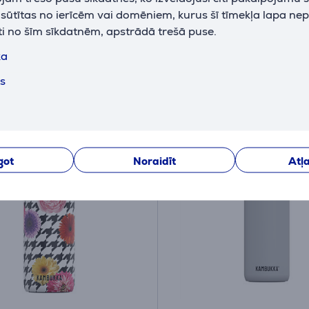
iktavā
Ir noliktavā
k sūtītas no ierīcēm vai domēniem, kurus šī tīmekļa lapa ne
ti no šīm sīkdatnēm, apstrādā trešā puse.
 cena:
Cena:
28
ka
9 €
.99 €
 cena: 34.99 €
ts
got
Noraidīt
Atļa