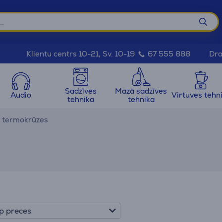
Dra
Klientu centrs 10-21, Sv. 10-19
67 555 888
Sadzīves
Mazā sadzīves
Audio
Virtuves tehn
tehnika
tehnika
 termokrūzes
p preces