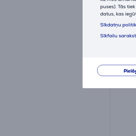
Ir nol
puses). Tās tie
datus, kas iegū
Drauga
28
Sīkdatņu politi
.9
Parastā
Sīkfailu saraks
Pielā