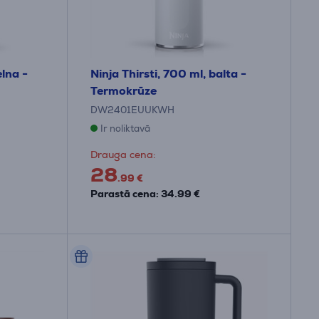
elna -
Ninja Thirsti, 700 ml, balta -
Termokrūze
DW2401EUUKWH
Ir noliktavā
Drauga cena:
28
.99 €
Parastā cena: 34.99 €