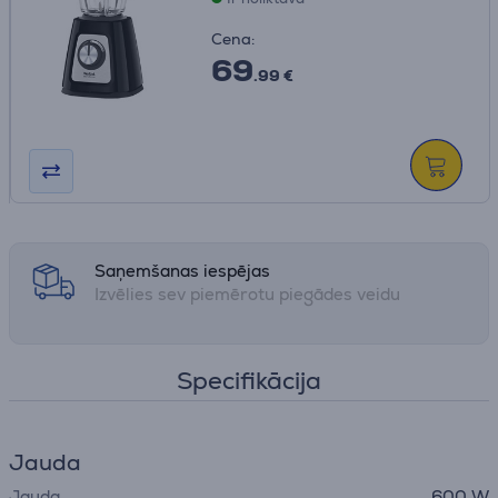
Cena:
69
.99 €
Saņemšanas iespējas
Izvēlies sev piemērotu piegādes veidu
Specifikācija
Jauda
Jauda
600 W