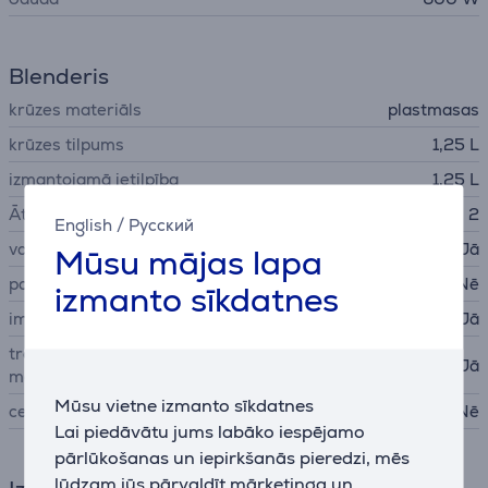
Blenderis
krūzes materiāls
plastmasas
krūzes tilpums
1,25 L
izmantojamā ietilpība
1,25 L
Ātrumi
2
English
/
Русский
vada nodalījums
Jā
Mūsu mājas lapa
pašattīrīšanās cikls
Nē
izmanto sīkdatnes
impulsa funkcija
Jā
trauku mazgājamā mašīnā
Jā
mazgājamās daļas
Mūsu vietne izmanto sīkdatnes
ceļojumu pudele
Nē
Lai piedāvātu jums labāko iespējamo
pārlūkošanas un iepirkšanās pieredzi, mēs
lūdzam jūs pārvaldīt mārketinga un