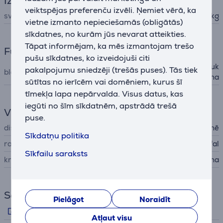
Izmēri
veiktspējas preferenču izvēli. Ņemiet vērā, ka
svars
1,86 kg
vietne izmanto nepieciešamās (obligātās)
sīkdatnes, no kurām jūs nevarat atteikties.
Tāpat informējam, ka mēs izmantojam trešo
Funkcijas
pušu sīkdatnes, ko izveidojuši citi
ledus sasmalcināšana, sajauk
pakalpojumu sniedzēji (trešās puses). Tās tiek
blendera funkcijas
šana
sūtītas no ierīcēm vai domēniem, kurus šī
tīmekļa lapa nepārvalda. Visus datus, kas
iegūti no šīm sīkdatnēm, apstrādā trešā
Vispārējais parametrs
puse.
displejs
nē
Sīkdatņu politika
ražotājs
Tefal
Sīkfailu saraksts
krāsa
melna
Saites
Pielāgot
Noraidīt
Ražotāja video
Atļaut visu