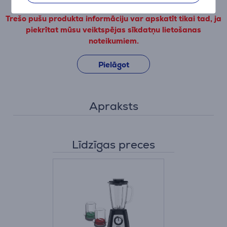
Trešo pušu produkta informāciju var apskatīt tikai tad, ja
piekrītat mūsu veiktspējas sīkdatņu lietošanas
noteikumiem.
Pielāgot
Apraksts
Līdzīgas preces