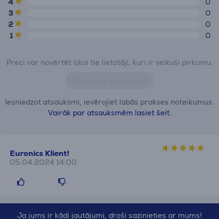
4
0
3
0
2
0
1
0
Preci var novērtēt tikai tie lietotāji, kuri ir veikuši pirkumu.
Pievienot atsauksmi
Iesniedzot atsauksmi, ievērojiet labās prakses noteikumus.
Vairāk par atsauksmēm lasiet šeit.
Euronics Klient!
05.04.2024 14:00
Ja jums ir kādi jautājumi, droši sazinieties ar mums!