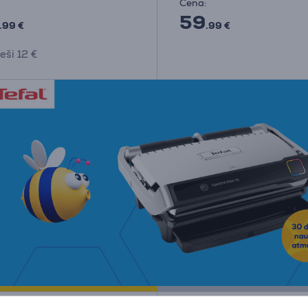
Cena:
59
.99 €
.99 €
eši 12 €