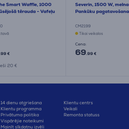
he Smart Waffle, 1000
Severin, 1500 W, melna
ūsējošā tērauda - Vafeļu
Pankūku pagatavošanas
0
CM2199
iktavā
Tikai veikalos
Cena:
69
.99 €
.99 €
eši 20 €
14 dienu atgriešana
Klientu centrs
Klientu programma
Veikali
Privātuma politika
Remonta statuss
Vispārējie noteikumi
Mainīt sīkdatņu izvēli