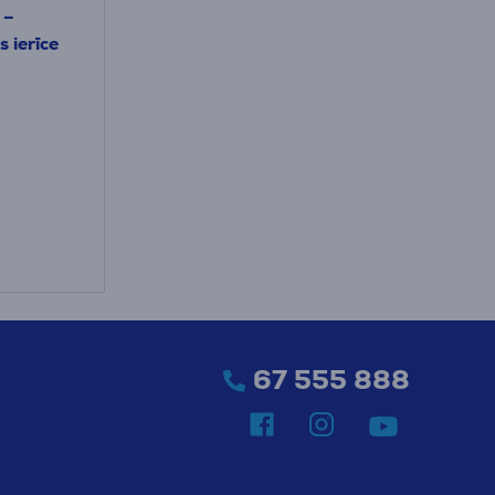
 –
 ierīce
67 555 888