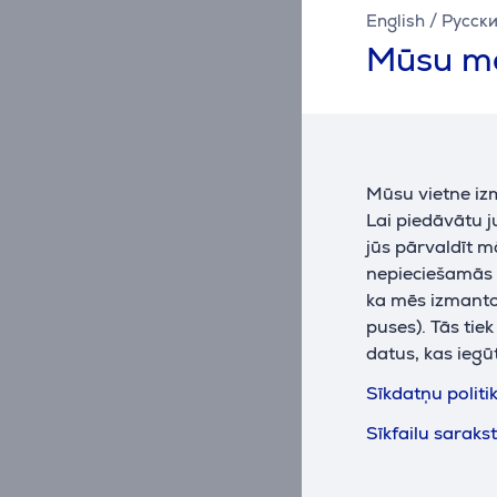
English
/
Русск
Mūsu mā
Mūsu vietne iz
Lai piedāvātu 
jūs pārvaldīt m
nepieciešamās (
ka mēs izmantoj
Severi
puses). Tās tie
vafeļu
datus, kas iegū
WA212
Sīkdatņu politi
Ir nol
Sīkfailu saraks
Cena:
49
.9