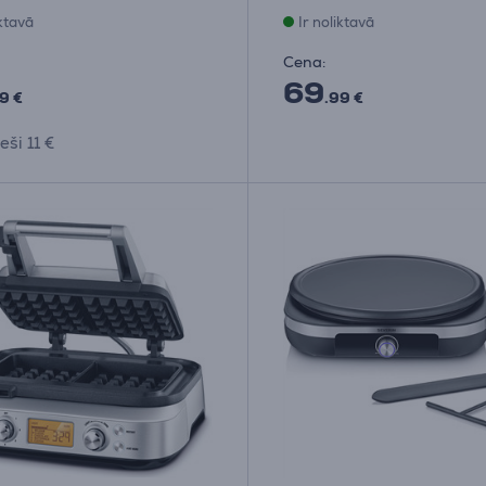
iktavā
Ir noliktavā
Cena:
69
9 €
.99 €
ši 11 €