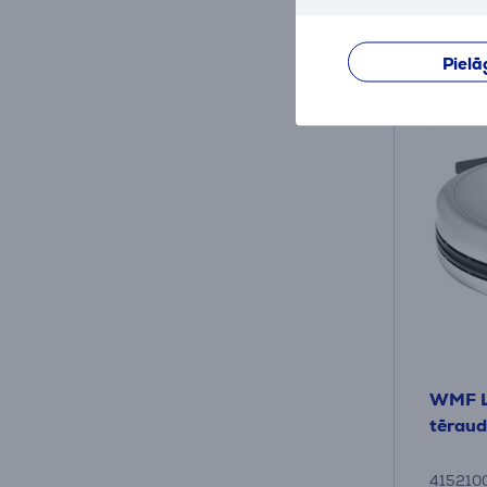
Pielā
WMF L
tēraud
415210