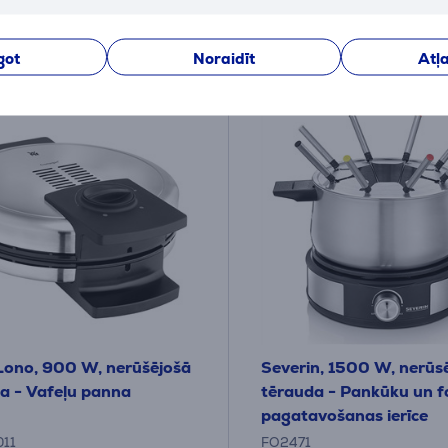
got
Noraidīt
Atļa
ono, 900 W, nerūšējošā
Severin, 1500 W, nerūs
a - Vafeļu panna
tērauda - Pankūku un f
pagatavošanas ierīce
011
FO2471