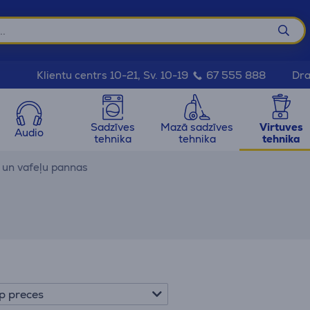
Dra
Klientu centrs 10-21, Sv. 10-19
67 555 888
Sadzīves
Mazā sadzīves
Virtuves
Audio
tehnika
tehnika
tehnika
un vafeļu pannas
p preces