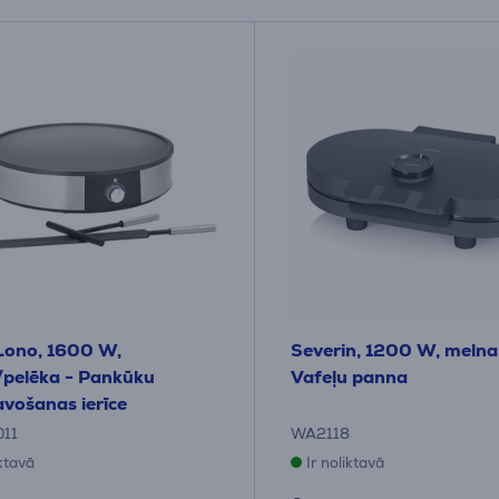
ono, 1600 W,
Severin, 1200 W, melna
pelēka - Pankūku
Vafeļu panna
vošanas ierīce
011
WA2118
iktavā
Ir noliktavā