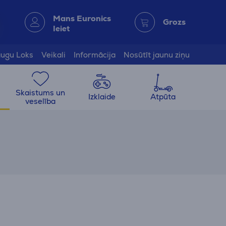
Mans Euronics
Grozs
Ieiet
ugu Loks
Veikali
Informācija
Nosūtīt jaunu ziņu
Skaistums un
Izklaide
Atpūta
veselība