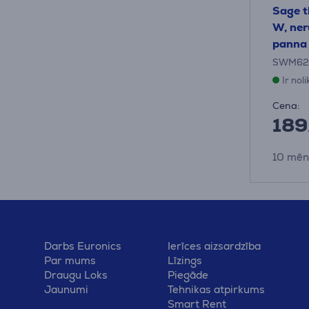
Sage t
W, ner
panna
SWM62
Ir nol
Cena:
189
10 mēn
Darbs Euronics
Ierīces aizsardzība
Par mums
Līzings
Draugu Loks
Piegāde
Jaunumi
Tehnikas atpirkums
Smart Rent