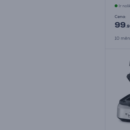
Ir nol
Cena:
99
.9
10 mēne