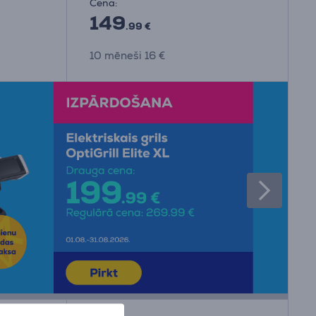
Cena:
149
.99 €
10 mēneši 16 €