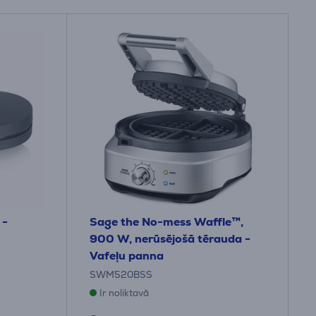
 -
Sage the No-mess Waffle™,
900 W, nerūsējošā tērauda -
Vafeļu panna
SWM520BSS
Ir noliktavā