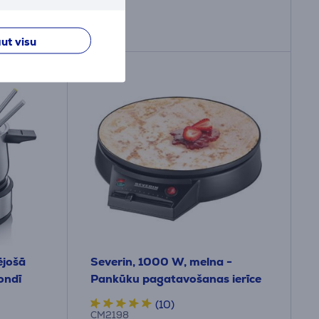
ut visu
ējošā
Severin, 1000 W, melna -
ondī
Pankūku pagatavošanas ierīce
(10)
CM2198