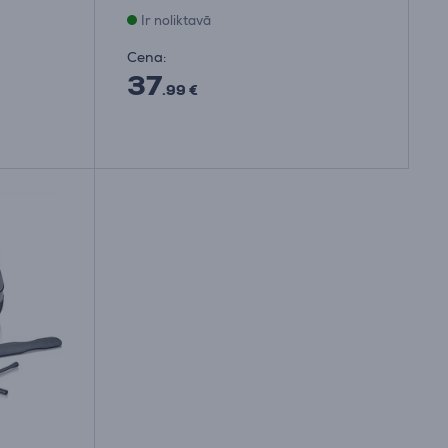
Ir noliktavā
Cena:
37
.99 €