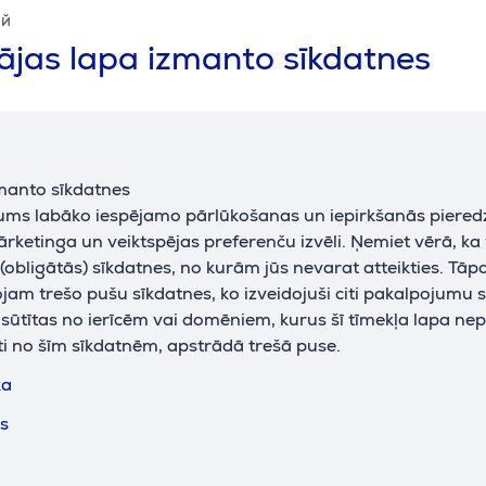
ий
jas lapa izmanto sīkdatnes
manto sīkdatnes
jums labāko iespējamo pārlūkošanas un iepirkšanās piered
ārketinga un veiktspējas preferenču izvēli. Ņemiet vērā, ka
obligātās) sīkdatnes, no kurām jūs nevarat atteikties. Tāp
am trešo pušu sīkdatnes, ko izveidojuši citi pakalpojumu s
n, 1600 W, melna - Beļģu
Severin, 1000 W, melna
k sūtītas no ierīcēm vai domēniem, kurus šī tīmekļa lapa ne
 panna
Vafeļu panna
ti no šīm sīkdatnēm, apstrādā trešā puse.
5
WA2116
ka
iktavā
Ir noliktavā
ts
Cena:
44
9 €
.99 €