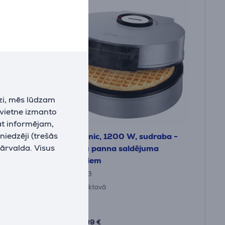
zi, mēs lūdzam
 vietne izmanto
at informējam,
niedzēji (trešās
 -
Clatronic, 1200 W, sudraba -
pārvalda. Visus
Vafeļu panna saldējuma
konusiem
HA3833
Ir noliktavā
Cena:
34
.99 €