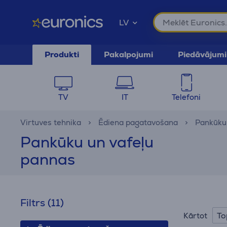
LV
Produkti
Pakalpojumi
Piedāvājumi
TV
IT
Telefoni
Virtuves tehnika
Ēdiena pagatavošana
Pankūku 
Pankūku un vafeļu
pannas
Filtrs
(11)
To
Kārtot