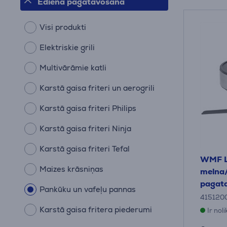
Ēdiena pagatavošana
Visi produkti
Elektriskie grili
Multivārāmie katli
Karstā gaisa friteri un aerogrili
Karstā gaisa friteri Philips
Karstā gaisa friteri Ninja
Karstā gaisa friteri Tefal
WMF L
Maizes krāsniņas
melna/
pagata
Pankūku un vafeļu pannas
415120
Karstā gaisa fritera piederumi
Ir nol