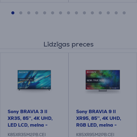
Līdzīgas preces
Sony BRAVIA 3 II
Sony BRAVIA 9 II
XR35, 85'', 4K UHD,
XR95, 85'', 4K UHD,
LED LCD, melna -
RGB LED, melna -
Televizors
Televizors
K85XR35M2PB.CEI
K85XR95M2PB.CEI