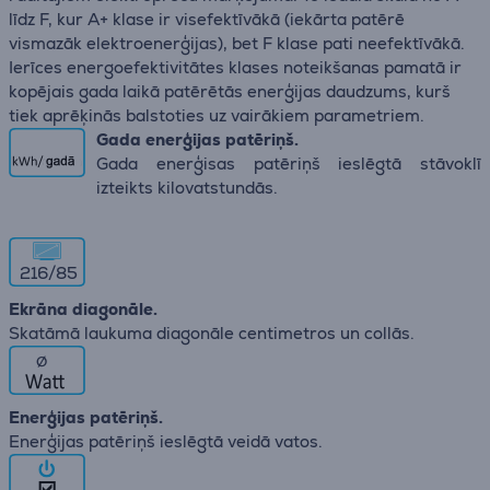
līdz F, kur A+ klase ir visefektīvākā (iekārta patērē
vismazāk elektroenerģijas), bet F klase pati neefektīvākā.
Ierīces energoefektivitātes klases noteikšanas pamatā ir
kopējais gada laikā patērētās enerģijas daudzums, kurš
tiek aprēķinās balstoties uz vairākiem parametriem.
Gada enerģijas patēriņš.
Gada enerģisas patēriņš ieslēgtā stāvoklī
izteikts kilovatstundās.
216/85
Ekrāna diagonāle.
Skatāmā laukuma diagonāle centimetros un collās.
∅
Enerģijas patēriņš.
Enerģijas patēriņš ieslēgtā veidā vatos.