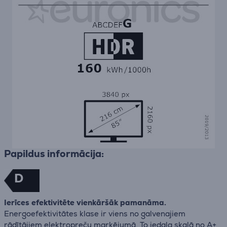
Papildus informācija:
D
Ierīces efektivitēte vienkāršāk pamanāma.
Energoefektivitātes klase ir viens no galvenajiem
rādītājiem elektropreču marķējumā. To iedala skalā no A+