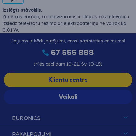
Izslēgts stāvoklis.
Zīmē kas norāda, ka televizorams ir slēdzis kas televizoru
izslēdz televizoru režīmā ar elektropatēriņu ne vairāk kā
0.01 W.
Ja jums ir kādi jautājumi, droši sazinieties ar mums!
67 555 888
(Mēs atbildam 10-21, Sv. 10-19)
Klientu centrs
Veikali
EURONICS
PAKALPOJUMI