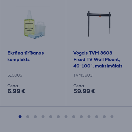
Ekrāna tīrīšanas
Vogels TVM 3603
komplekts
Fixed TV Wall Mount,
40-100", maksimālais
svars 75 kg, melna -
510005
TVM3603
Sienas stiprinājums
televizoriem
Cena:
Cena:
6.99 €
59.99 €