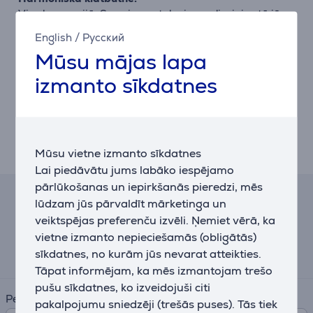
Viss harmonijā. Sony jauno televizoru dizaini rotā jūsu
dzīves telpu ar formām, materiāliem, krāsām un
English
/
Русский
virsmas apstrādi, kas lieliski saplūst ar interjera
Mūsu mājas lapa
dekoru, sienām un mājas kinozāles produktiem.
izmanto sīkdatnes
Spēles laiks. Esi neuzvarams.
BRAVIA tver mūsdienu spēļu lielisko grafiku un skaņu
ainavas. Vai vēlaties vairāk? Savienojiet pārī ar
PlayStation®5 konsoli pilnīgai iegremdēšanai.
Mūsu vietne izmanto sīkdatnes
Lai piedāvātu jums labāko iespējamo
pārlūkošanas un iepirkšanās pieredzi, mēs
lūdzam jūs pārvaldīt mārketinga un
Līzinga un nomas kalkulators
veiktspējas preferenču izvēli. Ņemiet vērā, ka
vietne izmanto nepieciešamās (obligātās)
Aptuvens ikmēneša maksājums
sīkdatnes, no kurām jūs nevarat atteikties.
360 €
Tāpat informējam, ka mēs izmantojam trešo
pušu sīkdatnes, ko izveidojuši citi
Periods
pakalpojumu sniedzēji (trešās puses). Tās tiek