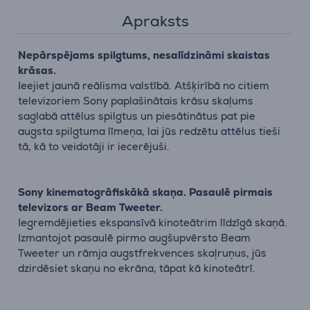
Apraksts
Nepārspējams spilgtums, nesalīdzināmi skaistas
krāsas.
Ieejiet jaunā reālisma valstībā. Atšķirībā no citiem
televizoriem Sony paplašinātais krāsu skaļums
saglabā attēlus spilgtus un piesātinātus pat pie
augsta spilgtuma līmeņa, lai jūs redzētu attēlus tieši
tā, kā to veidotāji ir iecerējuši.
Sony kinematogrāfiskākā skaņa. Pasaulē pirmais
televizors ar Beam Tweeter.
Iegremdējieties ekspansīvā kinoteātrim līdzīgā skaņā.
Izmantojot pasaulē pirmo augšupvērsto Beam
Tweeter un rāmja augstfrekvences skaļruņus, jūs
dzirdēsiet skaņu no ekrāna, tāpat kā kinoteātrī.