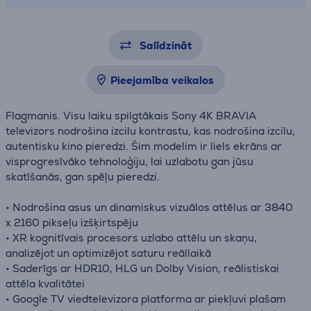
Salīdzināt
Pieejamība veikalos
Flagmanis. Visu laiku spilgtākais Sony 4K BRAVIA
televizors nodrošina izcilu kontrastu, kas nodrošina izcilu,
autentisku kino pieredzi. Šim modelim ir liels ekrāns ar
visprogresīvāko tehnoloģiju, lai uzlabotu gan jūsu
skatīšanās, gan spēļu pieredzi.
• Nodrošina asus un dinamiskus vizuālos attēlus ar 3840
x 2160 pikseļu izšķirtspēju
• XR kognitīvais procesors uzlabo attēlu un skaņu,
analizējot un optimizējot saturu reāllaikā
• Saderīgs ar HDR10, HLG un Dolby Vision, reālistiskai
attēla kvalitātei
• Google TV viedtelevizora platforma ar piekļuvi plašam