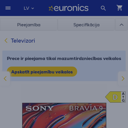
LV
Pieejamība
Specifikācija
Televizori
Prece ir pieejama tikai mazumtirdzniecības veikalos
Apskatīt pieejamību veikalos
A
D
D
G