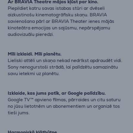
Ar BRAVIA Theatre mājas kļūst par kino.
Piepildiet katru savas istabas stūri ar dvēseli
aizkustinošu kinematogrāfisku skaņu. BRAVIA
savienošana pārī ar BRAVIA Theater ienes mājās
kinoteātra emocijas un sajūsmu, nepārspējamu
audiovizuālu pieredzi.
Mīli izklaidi. Mīli planētu.
Lieliski attēli un skaņa nekad nedrīkst apdraudēt vidi.
Sony nenogurstoši strādā, lai palīdzētu samazinātu
savu ietekmi uz planētu.
Izklaide, kas jums patīk, ar Google palīdzību.
Google TV™ apvieno filmas, pārraides un citu saturu
no jūsu lietotnēm un abonementiem un organizē tos
tieši jums.
Harmoniskā klātbūtne.