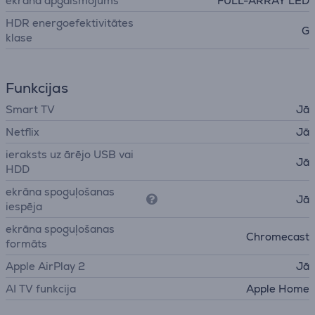
ekrāna apgaismojums
FULL-ARRAY LED
HDR energoefektivitātes
G
klase
Funkcijas
Smart TV
Jā
Netflix
Jā
ieraksts uz ārējo USB vai
Jā
HDD
ekrāna spoguļošanas
Jā
iespēja
ekrāna spoguļošanas
Chromecast
formāts
Apple AirPlay 2
Jā
AI TV funkcija
Apple Home