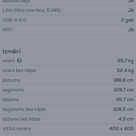
optiskā izeja
Jā
LAN (tīkla interfeis, RJ45)
Jā
USB-A 2.0
2 gab
WiFi
Jā
Izmēri
svars
55,7 kg
svars bez kājas
52,4 kg
platums
188,8 cm
augstums
109,7 cm
dziļums
45,7 cm
augstums bez kājas
108,5 cm
dziļums bez kājas
4,9 cm
VESA izmērs
400 x 400