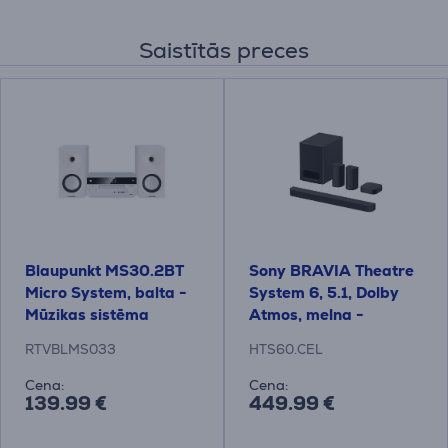
Saistītās preces
Blaupunkt MS30.2BT
Sony BRAVIA Theatre
Micro System, balta -
System 6, 5.1, Dolby
Mūzikas sistēma
Atmos, melna -
Soundbar mājas
RTVBLMS033
HTS60.CEL
kinozāle
Cena:
Cena:
139.99 €
449.99 €