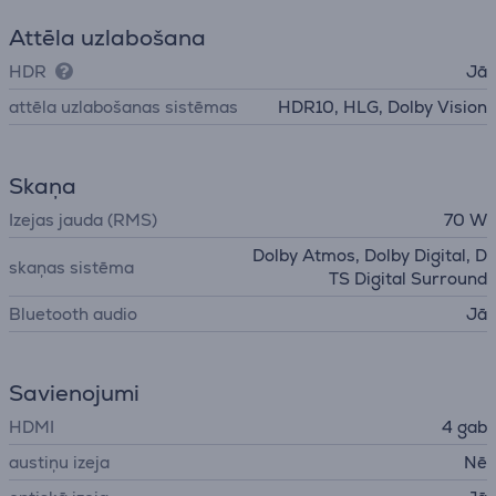
Attēla uzlabošana
HDR
Jā
attēla uzlabošanas sistēmas
HDR10, HLG, Dolby Vision
Skaņa
Izejas jauda (RMS)
70 W
Dolby Atmos, Dolby Digital, D
skaņas sistēma
TS Digital Surround
Bluetooth audio
Jā
Savienojumi
HDMI
4 gab
austiņu izeja
Nē