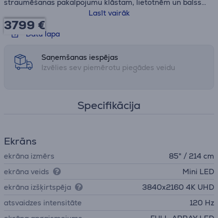
straumēšanas pakalpojumu klāstam, lietotnēm un balss
vadībai, izmantojot Google Assistant
Lasīt vairāk
3799 €
• Atbalsta uzlabotas spēļu funkcijas, kā piemēram,
Datu lapa
4K/120 Hz, mainīgu atsvaidzes intensitāti (VRR) un
automātisko zemas aiztures režīmu (ALLM), lai
nodrošinātu vienmērīgu un atsaucīgu spēlēšanu
Saņemšanas iespējas
• Piedāvā ieskaujošu skaņu, precīzi novietojot skaņu kopā
Izvēlies sev piemērotu piegādes veidu
ar attēlu
Specifikācija
Ekrāns
ekrāna izmērs
85" / 214 cm
ekrāna veids
Mini LED
ekrāna izšķirtspēja
3840х2160 4K UHD
atsvaidzes intensitāte
120 Hz