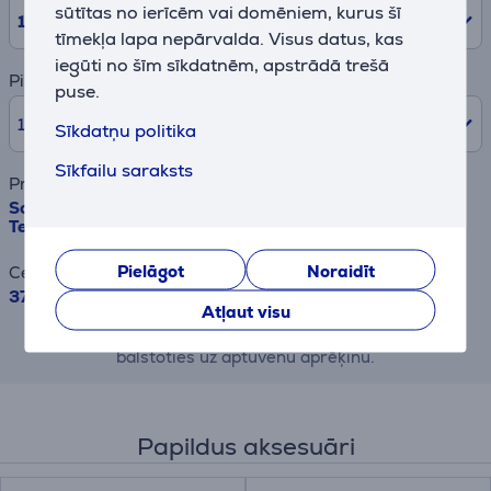
sūtītas no ierīcēm vai domēniem, kurus šī
10
mēn.
tīmekļa lapa nepārvalda. Visus datus, kas
iegūti no šīm sīkdatnēm, apstrādā trešā
Pirmā iemaksa
puse.
10% /
379,90 €
Sīkdatņu politika
Sīkfailu saraksts
Preces nosaukums
Sony Bravia 9 XR90, 85", 4K UHD, Mini-LED, melna -
Televizors
Pielāgot
Noraidīt
Cena
3799 €
Atļaut visu
Rezultāts ir informatīvs un veikts,
balstoties uz aptuvenu aprēķinu.
Papildus aksesuāri