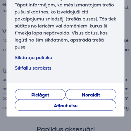
ekrāna spoguļošanas
Tāpat informējam, ka mēs izmantojam trešo
Chromecast
formāts
pušu sīkdatnes, ko izveidojuši citi
pakalpojumu sniedzēji (trešās puses). Tās tiek
sūtītas no ierīcēm vai domēniem, kurus šī
Vispārējais parametrs
tīmekļa lapa nepārvalda. Visus datus, kas
iegūti no šīm sīkdatnēm, apstrādā trešā
ražotājs
Bose
puse.
krāsa
melna
Sīkdatņu politika
Sīkfailu saraksts
Izmēri
pamatierīces augstums
5,8 cm
pamatierīces platums
104,5 cm
Pielāgot
Noraidīt
pamatierīces dziļums
10,7 cm
Atļaut visu
svars
5,8 kg
Papildus aksesuāri