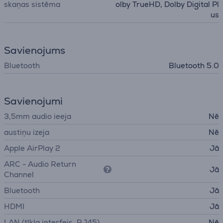
skaņas sistēma
olby TrueHD, Dolby Digital Pl
us
Savienojums
Bluetooth
Bluetooth 5.0
Savienojumi
3,5mm audio ieeja
Nē
austiņu izeja
Nē
Apple AirPlay 2
Jā
ARC - Audio Return
Jā
Channel
Bluetooth
Jā
HDMI
Jā
LAN (tīkla interfeis, RJ45)
Nē