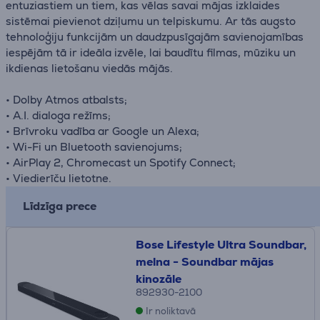
entuziastiem un tiem, kas vēlas savai mājas izklaides
sistēmai pievienot dziļumu un telpiskumu. Ar tās augsto
tehnoloģiju funkcijām un daudzpusīgajām savienojamības
iespējām tā ir ideāla izvēle, lai baudītu filmas, mūziku un
ikdienas lietošanu viedās mājās.
• Dolby Atmos atbalsts;
• A.I. dialoga režīms;
• Brīvroku vadība ar Google un Alexa;
• Wi-Fi un Bluetooth savienojums;
• AirPlay 2, Chromecast un Spotify Connect;
• Viedierīču lietotne.
Līdzīga prece
Bose Lifestyle Ultra Soundbar,
melna - Soundbar mājas
kinozāle
892930-2100
Ir noliktavā