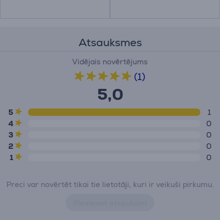
Atsauksmes
Vidējais novērtējums
(1)
5,0
5
1
4
0
3
0
2
0
1
0
Preci var novērtēt tikai tie lietotāji, kuri ir veikuši pirkumu.
Pievienot atsauksmi