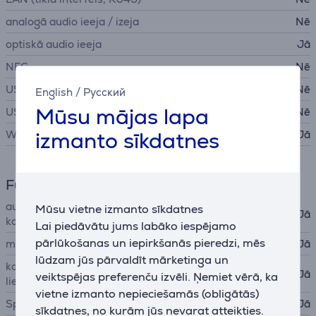
analogā audio ieeja / izeja
Nē
optiskā audio ieeja
Jā
NFC
Nē
USB-A
Nē
English
/
Русский
Mūsu mājas lapa
USB-C
Nē
izmanto sīkdatnes
WiFi
Jā
Funkcijas
automātiska skaļruņu
Mūsu vietne izmanto sīkdatnes
Jā
kalibrācija
Lai piedāvātu jums labāko iespējamo
pārlūkošanas un iepirkšanās pieredzi, mēs
mikrofons
Jā
lūdzam jūs pārvaldīt mārketinga un
konfigurēšana izmantojot
Jā
veiktspējas preferenču izvēli. Ņemiet vērā, ka
lietotni
vietne izmanto nepieciešamās (obligātās)
Spotify Connect
Jā
sīkdatnes, no kurām jūs nevarat atteikties.