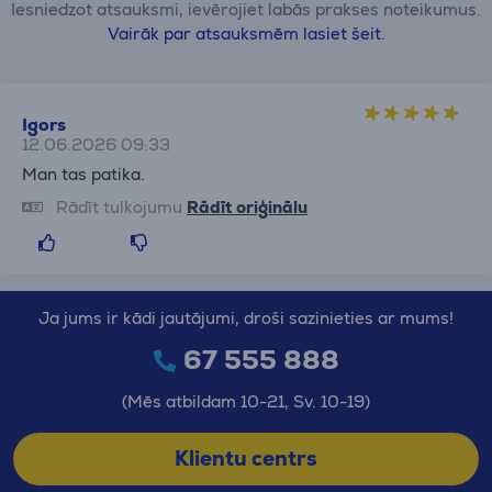
Iesniedzot atsauksmi, ievērojiet labās prakses noteikumus.
Vairāk par atsauksmēm lasiet šeit.
Igors
12.06.2026 09:33
Man tas patika.
Rādīt tulkojumu
Rādīt oriģinālu
Ja jums ir kādi jautājumi, droši sazinieties ar mums!
67 555 888
(Mēs atbildam 10-21, Sv. 10-19)
Klientu centrs