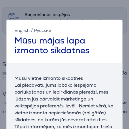
Saņemšanas iespējas
Izvēlies sev piemērotu piegādes veidu
English
/
Русский
Mūsu mājas lapa
Specifikācija
izmanto sīkdatnes
Skaņa
bezvadu subwoofer
Jā
Mūsu vietne izmanto sīkdatnes
Lai piedāvātu jums labāko iespējamo
pārlūkošanas un iepirkšanās pieredzi, mēs
Vispārējais parametrs
lūdzam jūs pārvaldīt mārketinga un
ražotājs
Bose
veiktspējas preferenču izvēli. Ņemiet vērā, ka
krāsa
melna
vietne izmanto nepieciešamās (obligātās)
sīkdatnes, no kurām jūs nevarat atteikties.
Tāpat informējam, ka mēs izmantojam trešo