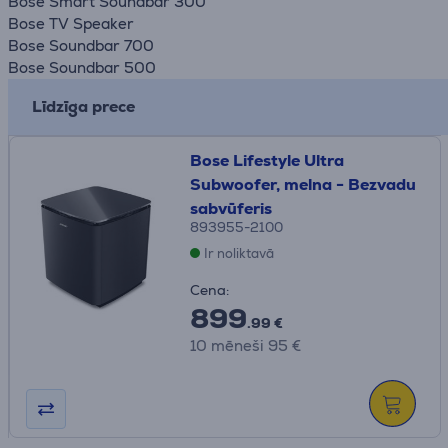
Bose Smart Soundbar 300
Bose TV Speaker
Bose Soundbar 700
Bose Soundbar 500
Līdzīga prece
Bose Lifestyle Ultra
Subwoofer, melna - Bezvadu
sabvūferis
893955-2100
Ir noliktavā
Cena:
899
.99 €
10 mēneši 95 €