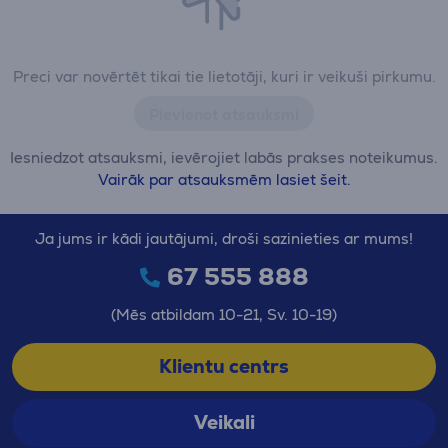
Preci var novērtēt tikai tie lietotāji, kuri ir veikuši pirkumu.
Pievienot atsauksmi
Iesniedzot atsauksmi, ievērojiet labās prakses noteikumus.
Vairāk par atsauksmēm lasiet šeit.
Ja jums ir kādi jautājumi, droši sazinieties ar mums!
67 555 888
(Mēs atbildam 10-21, Sv. 10-19)
Klientu centrs
Veikali