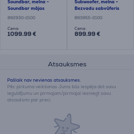
Soundbar, melna -
Subwoofer, melna -
Soundbar mājas
Bezvadu sabvūferis
kinozāle
892930-2100
893955-2100
Cena:
Cena:
1099.99 €
899.99 €
Atsauksmes
Pašlaik nav nevienas atsauksmes.
Pēc pirkuma veikšanas Jums būs iespēja dot savu
ieguldījumu un pirmajam/pirmajai iesniegt savu
atsauksmi par preci.