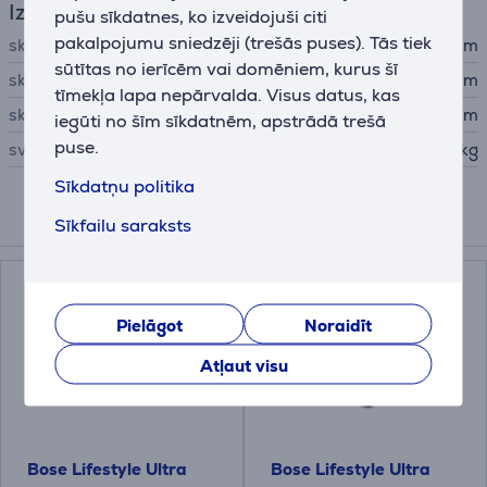
Izmēri
pušu sīkdatnes, ko izveidojuši citi
pakalpojumu sniedzēji (trešās puses). Tās tiek
skaļruņa augstums
23,8 cm
sūtītas no ierīcēm vai domēniem, kurus šī
skaļruņa platums
25,7 cm
tīmekļa lapa nepārvalda. Visus datus, kas
skaļruņa dziļums
25,7 cm
iegūti no šīm sīkdatnēm, apstrādā trešā
puse.
svars
5 kg
Sīkdatņu politika
Sīkfailu saraksts
Līdzīgas preces
Pielāgot
Noraidīt
Atļaut visu
Bose Lifestyle Ultra
Bose Lifestyle Ultra