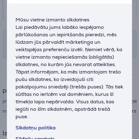
Mūsu vietne izmanto sīkdatnes
Lai piedāvātu jums labāko iespējamo
pārlūkošanas un iepirkšanās pieredzi, mēs
Saņemšanas iespējas
lūdzam jūs pārvaldīt mārketinga un
Izvēlies sev piemērotu piegādes veidu
veiktspējas preferenču izvēli. Ņemiet vērā, ka
vietne izmanto nepieciešamās (obligātās)
sīkdatnes, no kurām jūs nevarat atteikties.
Specifikācija
Tāpat informējam, ka mēs izmantojam trešo
pušu sīkdatnes, ko izveidojuši citi
pakalpojumu sniedzēji (trešās puses). Tās tiek
Pulkstenis
sūtītas no ierīcēm vai domēniem, kurus šī
prece
rokas pulksteņa siksniņa
tīmekļa lapa nepārvalda. Visus datus, kas
iegūti no šīm sīkdatnēm, apstrādā trešā
materiāls
poliesters
puse.
Sīkdatņu politika
Izmēri
Sīkfailu saraksts