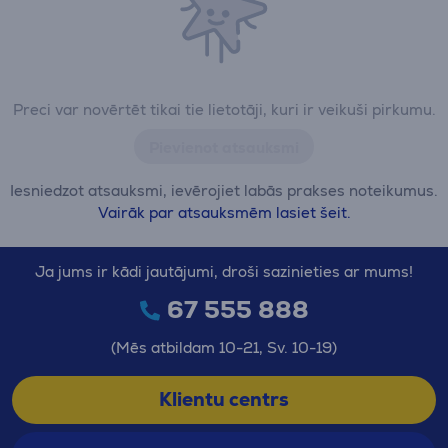
Preci var novērtēt tikai tie lietotāji, kuri ir veikuši pirkumu.
Pievienot atsauksmi
Iesniedzot atsauksmi, ievērojiet labās prakses noteikumus.
Vairāk par atsauksmēm lasiet šeit.
Ja jums ir kādi jautājumi, droši sazinieties ar mums!
67 555 888
(Mēs atbildam 10-21, Sv. 10-19)
Klientu centrs