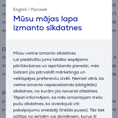
tehnoloģija
Super AMOLED
English
/
Русский
spilgtums
600 nit (cd/m²)
Mūsu mājas lapa
skārienjūtīgs ekrāns
Jā
izmanto sīkdatnes
ekrāna materiāls
safīrs
Datu apmaiņa
Mūsu vietne izmanto sīkdatnes
Bluetooth
Bluetooth 5.3
Lai piedāvātu jums labāko iespējamo
pārlūkošanas un iepirkšanās pieredzi, mēs
4G
Nē
lūdzam jūs pārvaldīt mārketinga un
WiFi
Jā
veiktspējas preferenču izvēli. Ņemiet vērā, ka
vietne izmanto nepieciešamās (obligātās)
sīkdatnes, no kurām jūs nevarat atteikties.
Procesors
Tāpat informējam, ka mēs izmantojam trešo
procesora veids
Exynos
pušu sīkdatnes, ko izveidojuši citi
procesors
W1000 1.6GHz, 1.5GHz
pakalpojumu sniedzēji (trešās puses). Tās tiek
sūtītas no ierīcēm vai domēniem, kurus šī