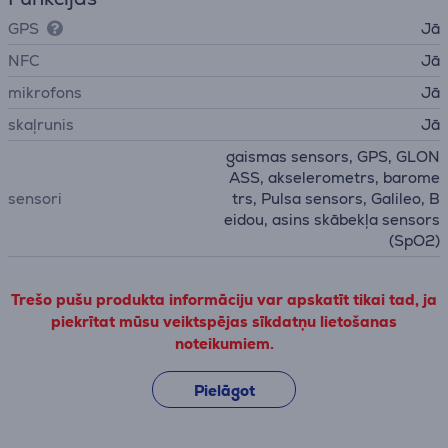
GPS
Jā
NFC
Jā
mikrofons
Jā
skaļrunis
Jā
gaismas sensors, GPS, GLON
ASS, akselerometrs, barome
sensori
trs, Pulsa sensors, Galileo, B
eidou, asins skābekļa sensors
(SpO2)
Trešo pušu produkta informāciju var apskatīt tikai tad, ja
piekrītat mūsu veiktspējas sīkdatņu lietošanas
noteikumiem.
Pielāgot