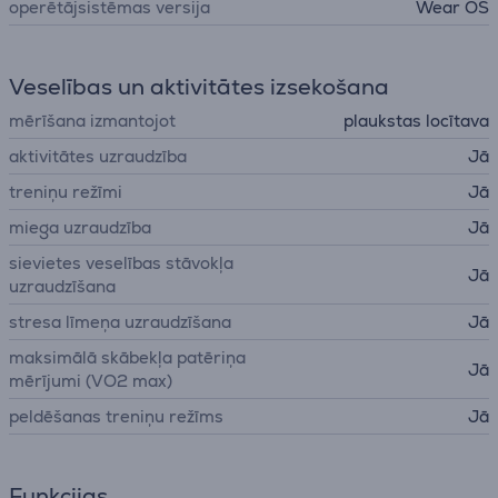
operētājsistēmas versija
Wear OS
Veselības un aktivitātes izsekošana
mērīšana izmantojot
plaukstas locītava
aktivitātes uzraudzība
Jā
treniņu režīmi
Jā
miega uzraudzība
Jā
sievietes veselības stāvokļa
Jā
uzraudzīšana
stresa līmeņa uzraudzīšana
Jā
maksimālā skābekļa patēriņa
Jā
mērījumi (VO2 max)
peldēšanas treniņu režīms
Jā
Funkcijas