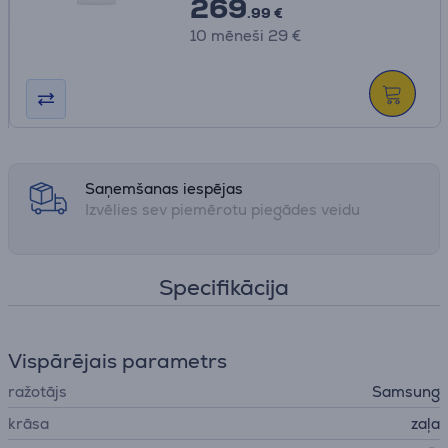
269
.99 €
10 mēneši 29 €
Saņemšanas iespējas
Izvēlies sev piemērotu piegādes veidu
Specifikācija
Vispārējais parametrs
ražotājs
Samsung
krāsa
zaļa