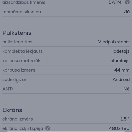
aizsardzības līmenis
5ATM
maināma siksniņa
Jā
Pulkstenis
pulksteņa tips
Viedpulkstenis
komplektā iekļauts
lādētājs
korpusa materiāls
alumīnijs
korpusa izmērs
44 mm
saderīgs ar
Android
ANT+
Nē
Ekrāns
ekrāna izmērs
1,5 "
ekrāna izšķirtspēja
480x480