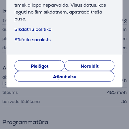
tīmekļa lapa nepārvalda. Visus datus, kas
Izmēri
iegūti no šīm sīkdatnēm, apstrādā trešā
puse.
svars
33,8 g
Sīkdatņu politika
augstums
4,44 cm
platums
4,44 cm
Sīkfailu saraksts
dziļums
0,97 cm
Pielāgot
Noraidīt
Akumulators
Atļaut visu
akumulatora darbības ilgums
40 h
līdz
tilpums
425 mAh
bezvadu lādēšana
Jā
Programmatūra