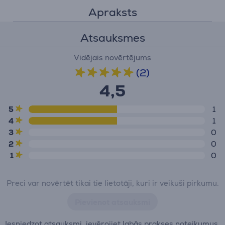
Apraksts
Atsauksmes
Vidējais novērtējums
(2)
4,5
5
1
4
1
3
0
2
0
1
0
Preci var novērtēt tikai tie lietotāji, kuri ir veikuši pirkumu.
Pievienot atsauksmi
Iesniedzot atsauksmi, ievērojiet labās prakses noteikumus.