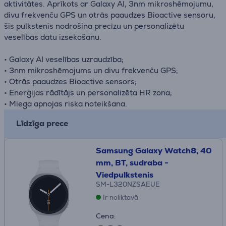
aktivitātes. Aprīkots ar Galaxy AI, 3nm mikroshēmojumu,
divu frekvenču GPS un otrās paaudzes Bioactive sensoru,
šis pulkstenis nodrošina precīzu un personalizētu
veselības datu izsekošanu.
• Galaxy AI veselības uzraudzība;
• 3nm mikroshēmojums un divu frekvenču GPS;
• Otrās paaudzes Bioactive sensors;
• Enerģijas rādītājs un personalizēta HR zona;
• Miega apnojas riska noteikšana.
Līdzīga prece
Samsung Galaxy Watch8, 40
mm, BT, sudraba -
Viedpulkstenis
SM-L320NZSAEUE
Ir noliktavā
Cena: