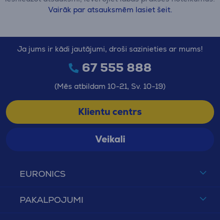
Vairāk par atsauksmēm lasiet šeit.
Ja jums ir kādi jautājumi, droši sazinieties ar mums!
67 555 888
(Mēs atbildam 10-21, Sv. 10-19)
Klientu centrs
Veikali
EURONICS
PAKALPOJUMI