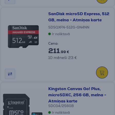
SanDisk microSD Express, 512
GB, melna - Atmiņas karte
SDSQXFN-512G-GN4NN
Ir noliktavā
Cena:
211
.99 €
10 mēneši 23 €
Kingston Canvas Go! Plus,
microSDXC, 256 GB, melna -
Atmiņas karte
SDCG4/256GB
Ir noliktavā