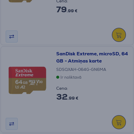
Cena:
79
.99 €
SanDisk Extreme, microSD, 64
GB - Atmiņas karte
SDSQXAH-064G-GN6MA
Ir noliktavā
Cena:
32
.99 €