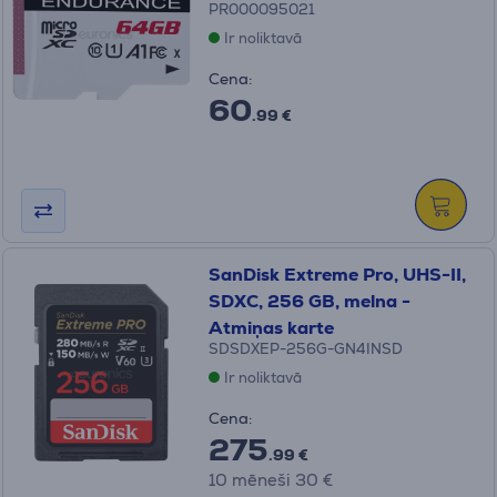
PR000095021
Ir noliktavā
Cena:
60
.99 €
SanDisk Extreme Pro, UHS-II,
SDXC, 256 GB, melna -
Atmiņas karte
SDSDXEP-256G-GN4INSD
Ir noliktavā
Cena:
275
.99 €
10 mēneši 30 €