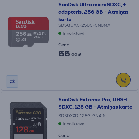
SanDisk Ultra microSDXC, +
adapteris, 256 GB - Atmiņas
karte
SDSQUAC-256G-GN6MA
Ir noliktavā
Cena:
66
.99 €
SanDisk Extreme Pro, UHS-I,
SDXC, 128 GB - Atmiņas karte
SDSDXXD-128G-GN4IN
Ir noliktavā
Cena: