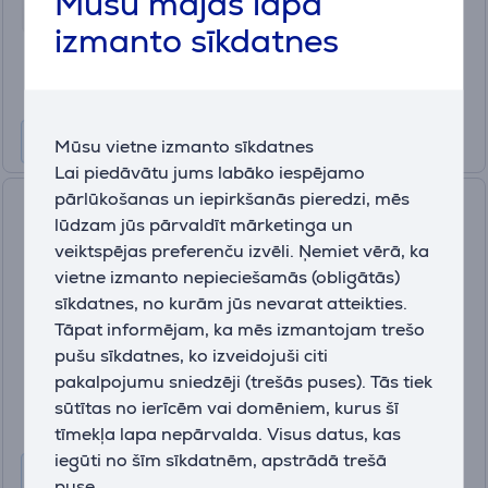
Mūsu mājas lapa
Cena:
izmanto sīkdatnes
81
.99 €
Mūsu vietne izmanto sīkdatnes
Lai piedāvātu jums labāko iespējamo
pārlūkošanas un iepirkšanās pieredzi, mēs
SanDisk Ultra microSDXC, +
lūdzam jūs pārvaldīt mārketinga un
adapteris, 512 GB - Atmiņas
veiktspējas preferenču izvēli. Ņemiet vērā, ka
karte
vietne izmanto nepieciešamās (obligātās)
SDSQUAC-512G-GN6MA
sīkdatnes, no kurām jūs nevarat atteikties.
Ir noliktavā
Tāpat informējam, ka mēs izmantojam trešo
Cena:
pušu sīkdatnes, ko izveidojuši citi
130
pakalpojumu sniedzēji (trešās puses). Tās tiek
.99 €
sūtītas no ierīcēm vai domēniem, kurus šī
10 mēneši 14 €
tīmekļa lapa nepārvalda. Visus datus, kas
iegūti no šīm sīkdatnēm, apstrādā trešā
puse.