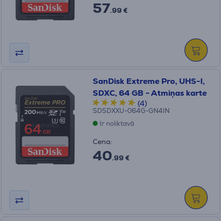
57
.99 €
SanDisk Extreme Pro, UHS-I,
SDXC, 64 GB - Atmiņas karte
(4)
SDSDXXU-064G-GN4IN
Ir noliktavā
Cena:
40
.99 €