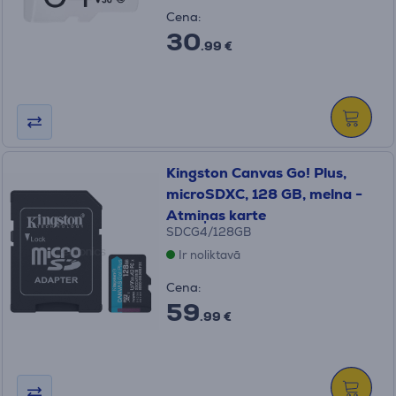
Cena:
30
.99 €
Kingston Canvas Go! Plus,
microSDXC, 128 GB, melna -
Atmiņas karte
SDCG4/128GB
Ir noliktavā
Cena:
59
.99 €