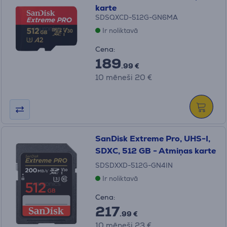
karte
SDSQXCD-512G-GN6MA
Ir noliktavā
Cena:
189
.99 €
10 mēneši 20 €
SanDisk Extreme Pro, UHS-I,
SDXC, 512 GB - Atmiņas karte
SDSDXXD-512G-GN4IN
Ir noliktavā
Cena:
217
.99 €
10 mēneši 23 €