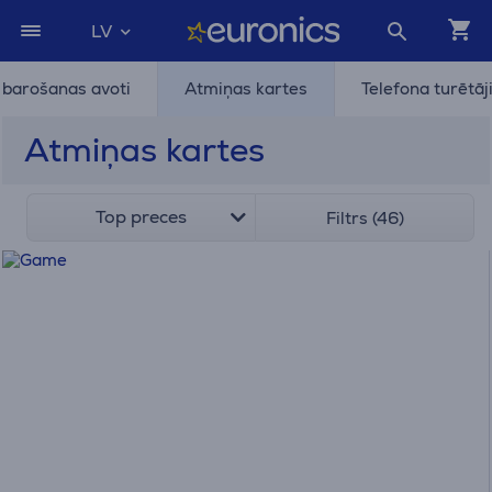
LV
e barošanas avoti
Atmiņas kartes
Telefona turētāj
Atmiņas kartes
Top preces
Filtrs (46)