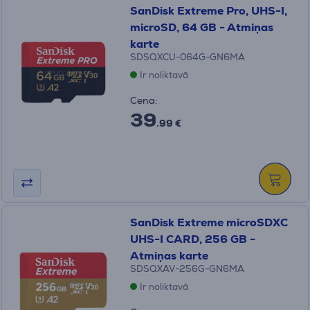
SanDisk Extreme Pro, UHS-I,
microSD, 64 GB - Atmiņas
karte
SDSQXCU-064G-GN6MA
Ir noliktavā
Cena:
39
.99 €
SanDisk Extreme microSDXC
UHS-I CARD, 256 GB -
Atmiņas karte
SDSQXAV-256G-GN6MA
Ir noliktavā