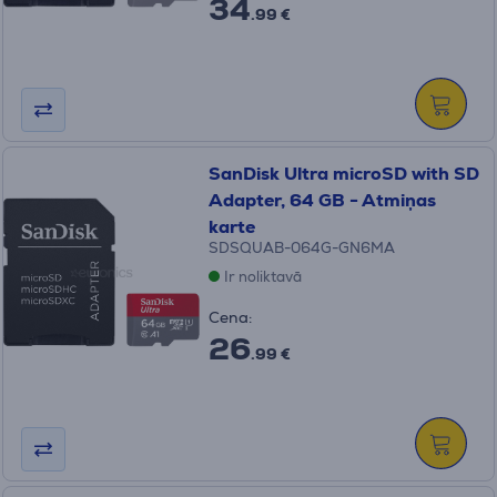
34
.99 €
SanDisk Ultra microSD with SD
Adapter, 64 GB - Atmiņas
karte
SDSQUAB-064G-GN6MA
Ir noliktavā
Cena:
26
.99 €