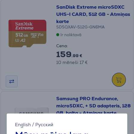
SanDisk Extreme microSDXC
UHS-I CARD, 512 GB - Atmiņas
karte
SDSQXAV-512G-GN6MA
Ir noliktavā
Cena:
159
.99 €
10 mēneši 17 €
Samsung PRO Endurance,
microSDXC, + SD adapteris, 128
GB, balta - Atmiņas karte
MB-MJ128KA/EU
English
/
Русский
Ir noliktavā