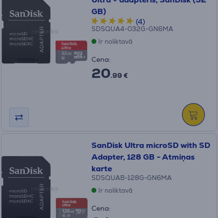
GB)
(4)
SDSQUA4-032G-GN6MA
Ir noliktavā
Cena:
20
.99 €
SanDisk Ultra microSD with SD
Adapter, 128 GB - Atmiņas
karte
SDSQUAB-128G-GN6MA
Ir noliktavā
Cena: