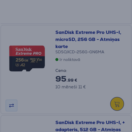
SanDisk Extreme Pro UHS-I,
microSD, 256 GB - Atmiņas
karte
SDSQXCD-256G-GN6MA
Ir noliktavā
Cena:
95
.99 €
10 mēneši 11 €
SanDisk Extreme Pro UHS-I, +
adapteris, 512 GB - Atmiņas