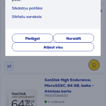
Sīkdatņu politika
SanDisk microSD Express, 256
Sīkfailu saraksts
GB, melna - Atmiņas karte
SDSQXFN-256G-GN4NN
Ir noliktavā
Pielāgot
Cena:
Noraidīt
119
.99 €
Atļaut visu
10 mēneši 13 €
SanDisk High Endurance,
MicroSDXC, 64 GB, balta -
Atmiņas karte
PR000094633
Ir noliktavā