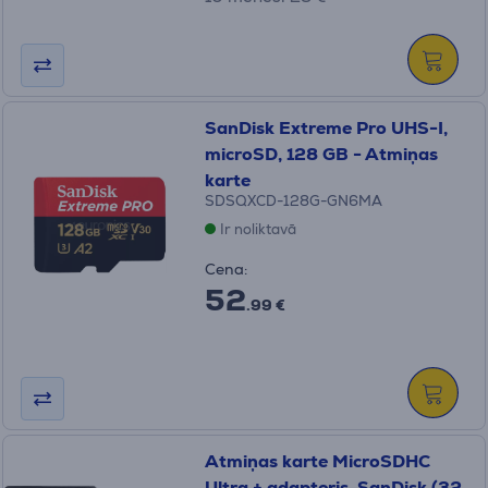
SanDisk Extreme Pro UHS-I,
microSD, 128 GB - Atmiņas
karte
SDSQXCD-128G-GN6MA
Ir noliktavā
Cena:
52
.99 €
Atmiņas karte MicroSDHC
Ultra + adapteris, SanDisk (32