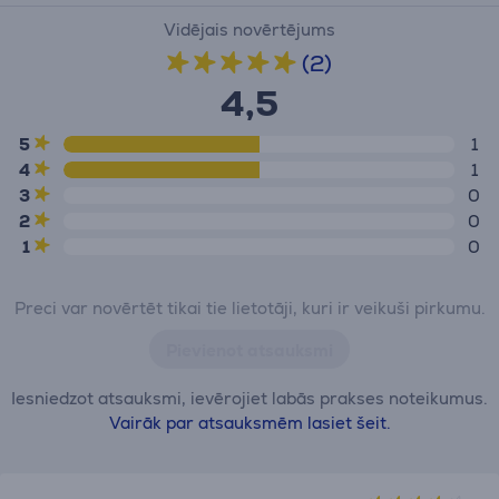
Vidējais novērtējums
(2)
4,5
5
1
4
1
3
0
2
0
1
0
Preci var novērtēt tikai tie lietotāji, kuri ir veikuši pirkumu.
Pievienot atsauksmi
Iesniedzot atsauksmi, ievērojiet labās prakses noteikumus.
Vairāk par atsauksmēm lasiet šeit.