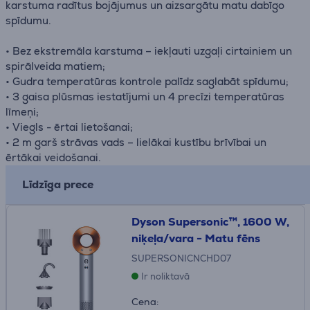
karstuma radītus bojājumus un aizsargātu matu dabīgo
spīdumu.
• Bez ekstremāla karstuma – iekļauti uzgaļi cirtainiem un
spirālveida matiem;
• Gudra temperatūras kontrole palīdz saglabāt spīdumu;
• 3 gaisa plūsmas iestatījumi un 4 precīzi temperatūras
līmeņi;
• Viegls - ērtai lietošanai;
• 2 m garš strāvas vads – lielākai kustību brīvībai un
ērtākai veidošanai.
Līdzīga prece
Dyson Supersonic™, 1600 W,
niķeļa/vara - Matu fēns
SUPERSONICNCHD07
Ir noliktavā
Cena: