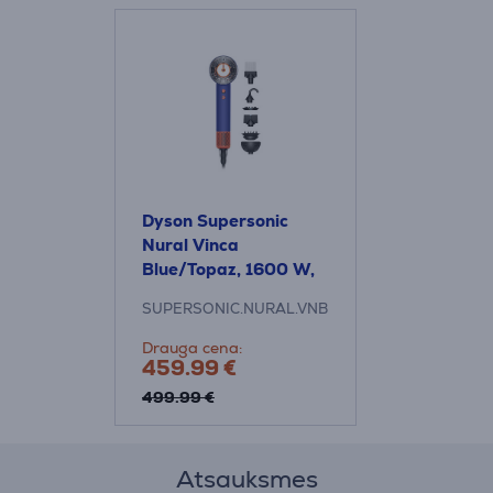
Dyson Supersonic
Nural Vinca
Blue/Topaz, 1600 W,
zila/oranža - Matu
SUPERSONIC.NURAL.VNB
fēns
Drauga cena:
459.99 €
499.99 €
Atsauksmes