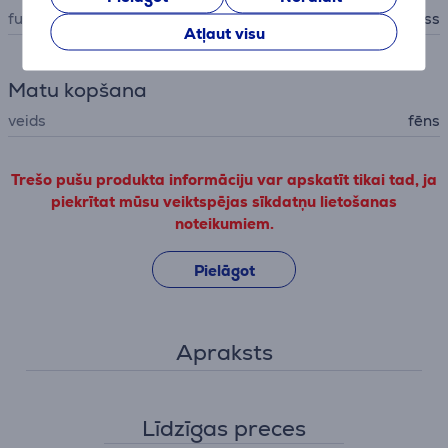
funkcijas
aukstais gaiss
Atļaut visu
Matu kopšana
veids
fēns
Trešo pušu produkta informāciju var apskatīt tikai tad, ja
piekrītat mūsu veiktspējas sīkdatņu lietošanas
noteikumiem.
Pielāgot
Apraksts
Līdzīgas preces