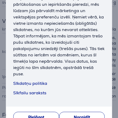
svars
650 g
pārlūkošanas un iepirkšanās pieredzi, mēs
lūdzam jūs pārvaldīt mārketinga un
veiktspējas preferenču izvēli. Ņemiet vērā, ka
Vispārējais parametrs
vietne izmanto nepieciešamās (obligātās)
krāsa
sīkdatnes, no kurām jūs nevarat atteikties.
vara, tumši zila
Tāpat informējam, ka mēs izmantojam trešo
Dyson Supersonic matu fēns,
pušu sīkdatnes, ko izveidojuši citi
loku difuzors, saudzīgas gaisa
pakalpojumu sniedzēji (trešās puses). Tās tiek
plūsmas uzgalis, koncentrēta
komplektācija
s gaisa plūsmas uzgalis, plata
sūtītas no ierīcēm vai domēniem, kurus šī
ķemme ar zobiņiem, Flyaway
tīmekļa lapa nepārvalda. Visus datus, kas
uzgalis
iegūti no šīm sīkdatnēm, apstrādā trešā
puse.
mēra gaisa temperatūru vair
īpašības
āk nekā 40 reizes sekundē
Sīkdatņu politika
Pie sienas stiprināms
Nē
Sīkfailu saraksts
ražotājs
Dyson
Funkcijas
Pielāgot
Noraidīt