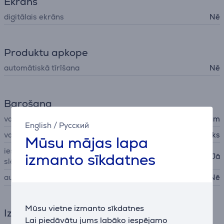
Ekrāns
digitālais ekrāns
Nē
Produktu apkope
automātiskā tīrīšana
Nē
Barošana
vada garums
2,8 m
English
/
Русский
vada veids
klasisks
Mūsu mājas lapa
ieslēgšanas/izslēgšanas
izmanto sīkdatnes
Jā
slēdzis
automātiskā izslēgšanās
Nē
Mūsu vietne izmanto sīkdatnes
Izmēri
Lai piedāvātu jums labāko iespējamo