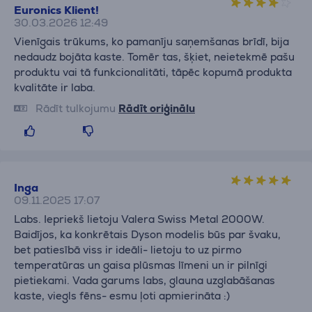
Euronics Klient!
30.03.2026 12:49
Vienīgais trūkums, ko pamanīju saņemšanas brīdī, bija
nedaudz bojāta kaste. Tomēr tas, šķiet, neietekmē pašu
produktu vai tā funkcionalitāti, tāpēc kopumā produkta
kvalitāte ir laba.
Rādīt tulkojumu
Rādīt oriģinālu
Inga
09.11.2025 17:07
Labs. Iepriekš lietoju Valera Swiss Metal 2000W.
Baidījos, ka konkrētais Dyson modelis būs par švaku,
bet patiesībā viss ir ideāli- lietoju to uz pirmo
temperatūras un gaisa plūsmas līmeni un ir pilnīgi
pietiekami. Vada garums labs, glauna uzglabāšanas
kaste, viegls fēns- esmu ļoti apmierināta :)