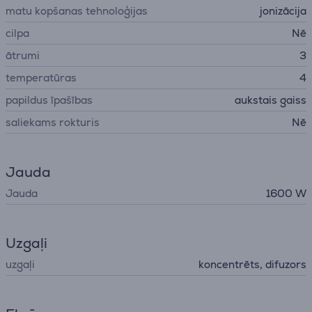
matu kopšanas tehnoloģijas
jonizācija
cilpa
Nē
ātrumi
3
temperatūras
4
papildus īpašības
aukstais gaiss
saliekams rokturis
Nē
Jauda
Jauda
1600 W
Uzgaļi
uzgaļi
koncentrēts, difuzors