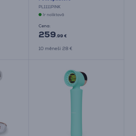
PL1111PINK
Ir noliktavā
Cena:
259
.99 €
10 mēneši 28 €