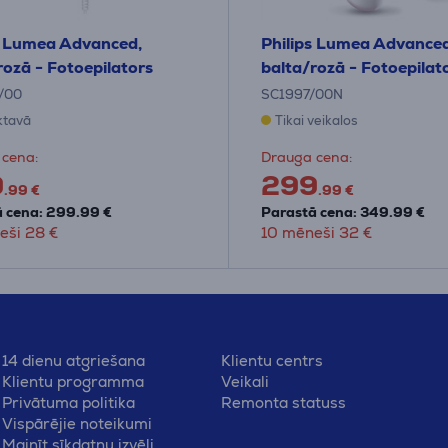
s Lumea Advanced,
Philips Lumea Advanced
rozā - Fotoepilators
balta/rozā - Fotoepilat
/00
SC1997/00N
iktavā
Tikai veikalos
 cena:
Drauga cena:
9
299
.99 €
.99 €
 cena: 299.99 €
Parastā cena: 349.99 €
eši 28 €
10 mēneši 32 €
14 dienu atgriešana
Klientu centrs
Klientu programma
Veikali
Privātuma politika
Remonta statuss
Vispārējie noteikumi
Mainīt sīkdatņu izvēli