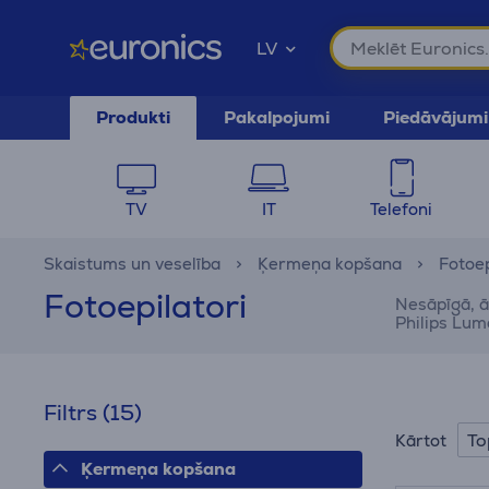
LV
Produkti
Pakalpojumi
Piedāvājumi
TV
IT
Telefoni
Skaistums un veselība
Ķermeņa kopšana
Fotoep
Fotoepilatori
Nesāpīgā, ā
Filtrs
(15)
To
Kārtot
Ķermeņa kopšana