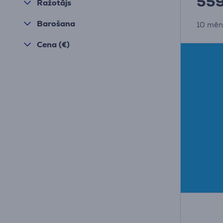
55
Ražotājs
Barošana
10 mēn
Cena (€)