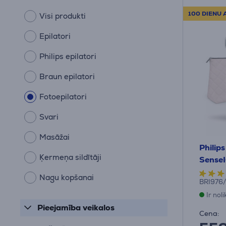
100 DIENU
Visi produkti
Epilatori
Philips epilatori
Braun epilatori
Fotoepilatori
Svari
Masāžai
Philip
Ķermeņa sildītāji
SenseI
Nagu kopšanai
BRI976
Ir nol
Pieejamība veikalos
Cena: