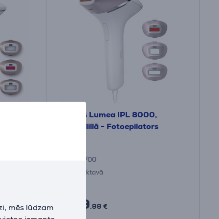
,
Philips Lumea IPL 8000,
balta/lillā - Fotoepilators
BRI947/00
Ir noliktavā
Cena:
439
zi, mēs lūdzam
.99 €
 vietne izmanto