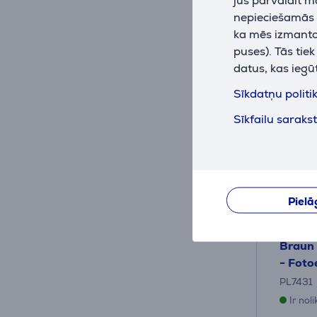
10 mēn
nepieciešamās (
ka mēs izmantoj
puses). Tās tie
100 DIENU
datus, kas iegū
Sīkdatņu politi
Sīkfailu saraks
Pielā
Braun 
- Foto
PL7431
Ir nol