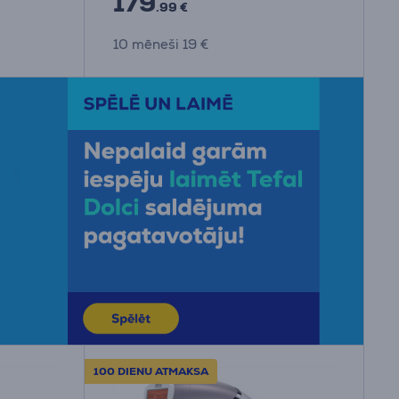
179
.99 €
10 mēneši 19 €
100 DIENU ATMAKSA