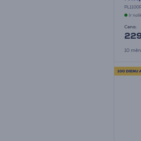
PL1100
Ir nol
Cena:
22
10 mēn
100 DIENU