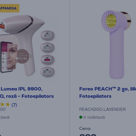
 ATMAKSA
s Lumea IPL 9900,
Foreo PEACH™ 2 go, lill
Q, rozā - Fotoepilators
Fotoepilators
(7)
/00
PEACH2GO.LAVENDER
iktavā
Ir noliktavā
Cena: