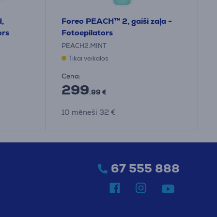
,
Foreo PEACH™ 2, gaiši zaļa -
ors
Fotoepilators
PEACH2.MINT
Tikai veikalos
Cena:
299
.99 €
10 mēneši 32 €
67 555 888