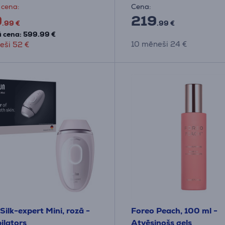
 cena:
Cena:
9
219
.99 €
.99 €
 cena: 599.99 €
10 mēneši 24 €
eši 52 €
Silk-expert Mini, rozā -
Foreo Peach, 100 ml -
ilators
Atvēsinošs gels