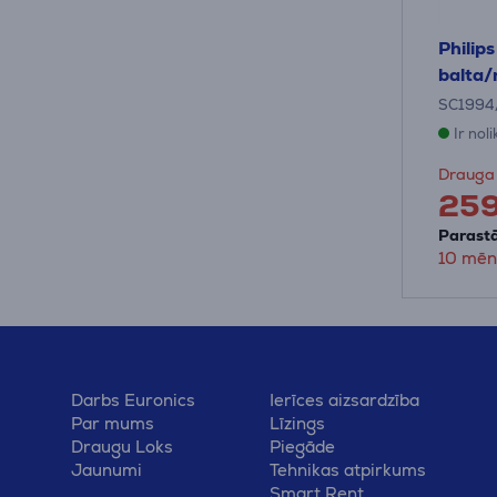
Philip
balta/
SC1994
Ir nol
Drauga
25
Parastā
10 mēn
Darbs Euronics
Ierīces aizsardzība
Par mums
Līzings
Draugu Loks
Piegāde
Jaunumi
Tehnikas atpirkums
Smart Rent