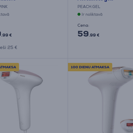
PINK
PEACH.GEL
iktavā
Ir noliktavā
Cena:
9
59
.99 €
.99 €
eši 25 €
 ATMAKSA
100 DIENU ATMAKSA