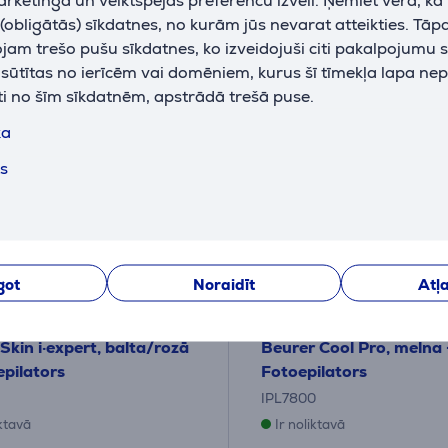
eši 39 €
10 mēneši 57 €
obligātās) sīkdatnes, no kurām jūs nevarat atteikties. Tāp
am trešo pušu sīkdatnes, ko izveidojuši citi pakalpojumu s
k sūtītas no ierīcēm vai domēniem, kurus šī tīmekļa lapa ne
 ATMAKSA
ti no šīm sīkdatnēm, apstrādā trešā puse.
ka
ts
got
Noraidīt
Atļa
Skin i·expert, balta/rozā
Beurer Cool Pro, melna 
epilators
Fotoepilators
IPL7800
iktavā
Ir noliktavā