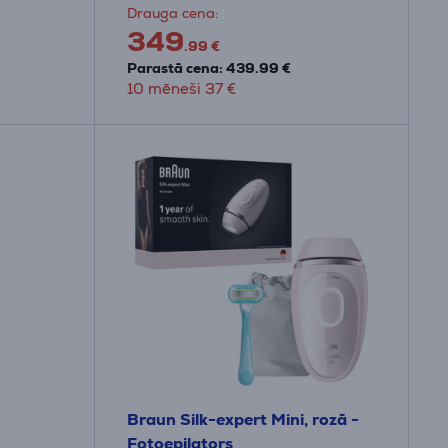
Drauga cena:
349
.99 €
Parastā cena: 439.99 €
10 mēneši 37 €
Braun Silk-expert Mini, rozā -
Fotoepilators