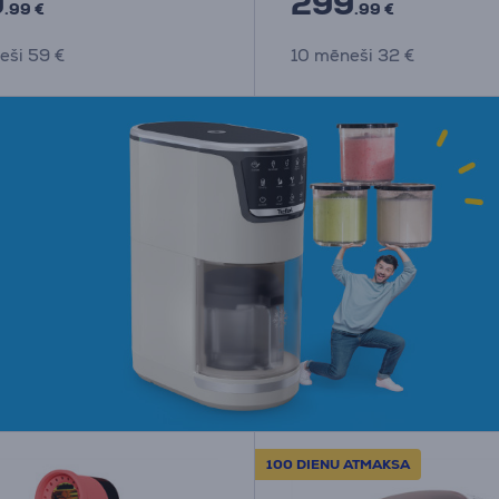
9
299
.99 €
.99 €
eši 59 €
10 mēneši 32 €
100 DIENU ATMAKSA