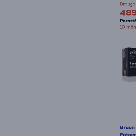
Drauga
48
Parastā
10 mēn
Braun 
Fotoep