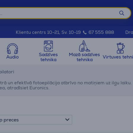
Dra
Klientu centrs 10-21, Sv. 10-19
67 555 888
Sadzīves
Mazā sadzīves
Audio
Virtuves tehn
tehnika
tehnika
ilatori
trā un efektīvā fotoepilācija atbrīvo no matiņiem uz ilgu laik
Philips Lumea, atradīsiet Euronics.
p preces