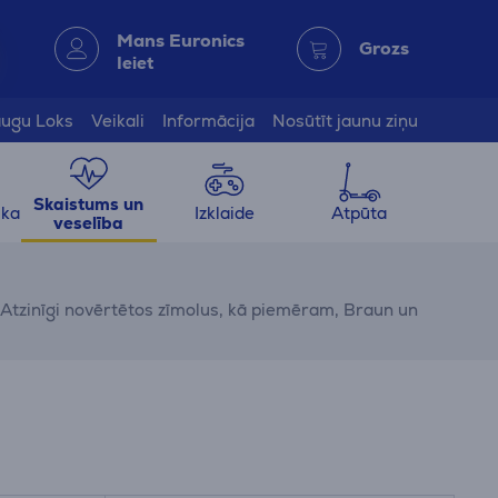
Mans Euronics
Grozs
Ieiet
ugu Loks
Veikali
Informācija
Nosūtīt jaunu ziņu
Skaistums un
ika
Izklaide
Atpūta
veselība
u. Atzinīgi novērtētos zīmolus, kā piemēram, Braun un