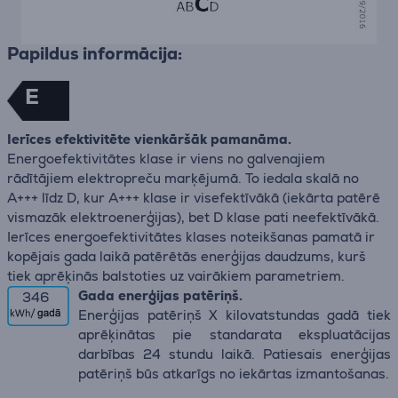
Papildus informācija:
E
Ierīces efektivitēte vienkāršāk pamanāma.
Energoefektivitātes klase ir viens no galvenajiem
rādītājiem elektropreču marķējumā. To iedala skalā no
A+++ līdz D, kur A+++ klase ir visefektīvākā (iekārta patērē
vismazāk elektroenerģijas), bet D klase pati neefektīvākā.
Ierīces energoefektivitātes klases noteikšanas pamatā ir
kopējais gada laikā patērētās enerģijas daudzums, kurš
tiek aprēķinās balstoties uz vairākiem parametriem.
Gada enerģijas patēriņš.
346
Enerģijas patēriņš X kilovatstundas gadā tiek
aprēķinātas pie standarata ekspluatācijas
darbības 24 stundu laikā. Patiesais enerģijas
patēriņš būs atkarīgs no iekārtas izmantošanas.