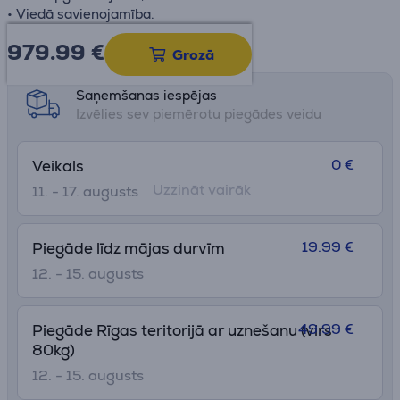
• Viedā savienojamība.
979.99
€
Datu lapa
Grozā
Saņemšanas iespējas
Izvēlies sev piemērotu piegādes veidu
0 €
Veikals
Uzzināt vairāk
11. - 17. augusts
19.99 €
Piegāde līdz mājas durvīm
12. - 15. augusts
49.99 €
Piegāde Rīgas teritorijā ar uznešanu (virs
80kg)
12. - 15. augusts