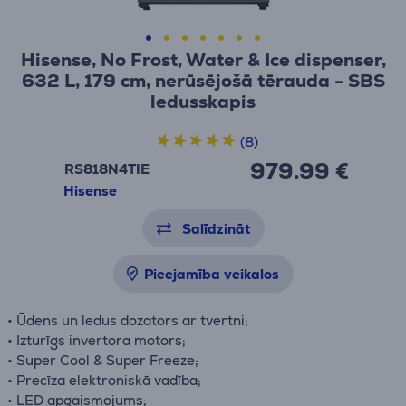
Hisense, No Frost, Water & Ice dispenser,
632 L, 179 cm, nerūsējošā tērauda - SBS
ledusskapis
(8)
979.99 €
RS818N4TIE
Hisense
Salīdzināt
Pieejamība veikalos
• Ūdens un ledus dozators ar tvertni;
• Izturīgs invertora motors;
• Super Cool & Super Freeze;
• Precīza elektroniskā vadība;
• LED apgaismojums;