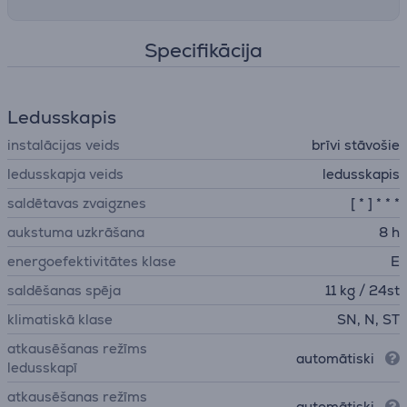
Specifikācija
Ledusskapis
instalācijas veids
brīvi stāvošie
ledusskapja veids
ledusskapis
saldētavas zvaigznes
[ * ] * * *
aukstuma uzkrāšana
8 h
energoefektivitātes klase
E
saldēšanas spēja
11 kg / 24st
klimatiskā klase
SN, N, ST
atkausēšanas režīms
automātiski
ledusskapī
atkausēšanas režīms
automātiski