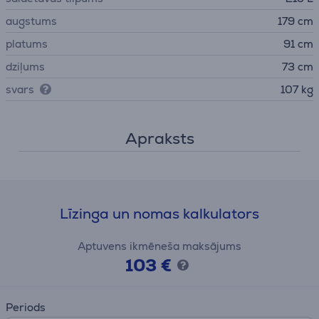
augstums
179 cm
platums
91 cm
dziļums
73 cm
svars
107 kg
Apraksts
Līzinga un nomas kalkulators
Aptuvens ikmēneša maksājums
103 €
Periods