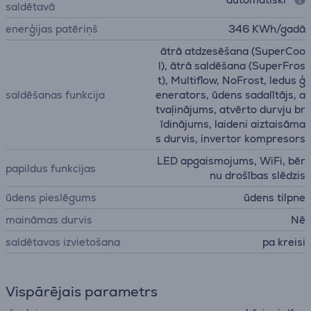
saldētavā
enerģijas patēriņš
346 KWh/gadā
ātrā atdzesēšana (SuperCoo
l), ātrā saldēšana (SuperFros
t), Multiflow, NoFrost, ledus ģ
saldēšanas funkcija
enerators, ūdens sadalītājs, a
tvaļinājums, atvērto durvju br
īdinājums, laideni aiztaisāma
s durvis, invertor kompresors
LED apgaismojums, WiFi, bēr
papildus funkcijas
nu drošības slēdzis
ūdens pieslēgums
ūdens tilpne
maināmas durvis
Nē
saldētavas izvietošana
pa kreisi
Vispārējais parametrs