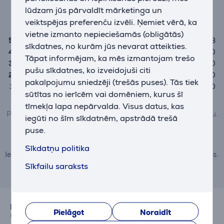
(8)
lūdzam jūs pārvaldīt mārketinga un
5,0
veiktspējas preferenču izvēli. Ņemiet vērā, ka
vietne izmanto nepieciešamās (obligātās)
5
8
sīkdatnes, no kurām jūs nevarat atteikties.
4
0
Tāpat informējam, ka mēs izmantojam trešo
3
0
pušu sīkdatnes, ko izveidojuši citi
2
0
pakalpojumu sniedzēji (trešās puses). Tās tiek
1
0
sūtītas no ierīcēm vai domēniem, kurus šī
tīmekļa lapa nepārvalda. Visus datus, kas
Preci var novērtēt tikai tie lietotāji, kuri ir veikuši pirkumu.
iegūti no šīm sīkdatnēm, apstrādā trešā
puse.
Pievienot atsauksmi
Sīkdatņu politika
Iesniedzot atsauksmi, ievērojiet labās prakses noteikumus.
Vairāk par atsauksmēm lasiet šeit.
Sīkfailu saraksts
Euronics Klient!
Pielāgot
Noraidīt
06.04.2024 13:28