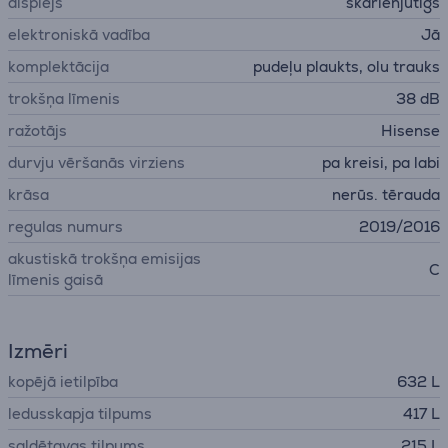
displejs
skārienjutīgs
elektroniskā vadība
Jā
komplektācija
pudeļu plaukts, olu trauks
trokšņa līmenis
38 dB
ražotājs
Hisense
durvju vēršanās virziens
pa kreisi, pa labi
krāsa
nerūs. tērauda
regulas numurs
2019/2016
akustiskā trokšņa emisijas
C
līmenis gaisā
Izmēri
kopējā ietilpība
632 L
ledusskapja tilpums
417 L
saldētavas tilpums
215 L