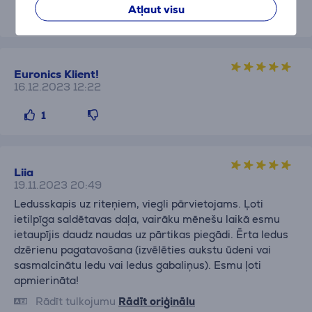
Atļaut visu
1
Euronics Klient!
16.12.2023 12:22
1
Liia
19.11.2023 20:49
Ledusskapis uz riteņiem, viegli pārvietojams. Ļoti
ietilpīga saldētavas daļa, vairāku mēnešu laikā esmu
ietaupījis daudz naudas uz pārtikas piegādi. Ērta ledus
dzērienu pagatavošana (izvēlēties aukstu ūdeni vai
sasmalcinātu ledu vai ledus gabaliņus). Esmu ļoti
apmierināta!
Rādīt tulkojumu
Rādīt oriģinālu