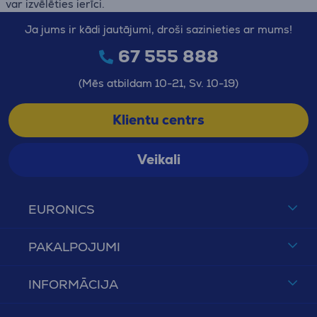
var izvēlēties ierīci.
Ja jums ir kādi jautājumi, droši sazinieties ar mums!
67 555 888
(Mēs atbildam 10-21, Sv. 10-19)
Klientu centrs
Veikali
EURONICS
PAKALPOJUMI
INFORMĀCIJA