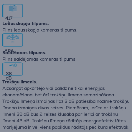
417
L
Ledusskapja tilpums.
Pilns ledusskapja kameras tilpums.
215
L
Saldētavas tilpums.
Pilns saldējamās kameras tilpums.
38
dB
Trokšņu līmenis.
Aizsargāt apkārtējo vidi palīdz ne tikai enerģijas
ekonomēšana, bet ārī trokšņu līmeņa samazināšana.
Trokšņu līmeņa izmaiņas līdz 3 dB patiesībā nozīmē trokšņu
līmeņa izmaiņas divas reizes. Piemēram, ierīce ar trokšņu
līmeni 39 dB būs 2 reizes klusāka par ierīci ar trokšņu
līmeni 42 dB. Trokšņu līmeņa rādītājs energoefektivitātes
marķējumā ir vēl viens papildus rādītājs pēc kura efektīvāk