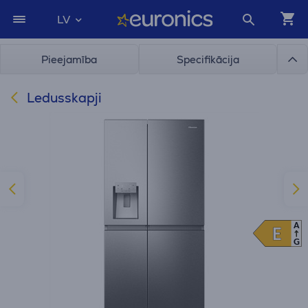
LV
Pieejamība
Specifikācija
Ledusskapji
A
E
E
G