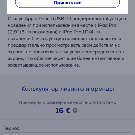
Принять всё
Функция наведения
Стилус Apple Pencil (USB-C) поддерживает функцию
наведения при использовании вместе с iPad Pro
12,9'' (6-го поколения) и iPad Pro 11'' (4-го
поколения). Эта функция позволяет пользователю
предварительно просматривать свои действия на
экране, не прикасаясь стилусом непосредственно к
экрану, что обеспечивает еще более интуитивное и
захватывающее использование.
Калькулятор лизинга и аренды
Примерный размер ежемесячного платежа
16 €
Период