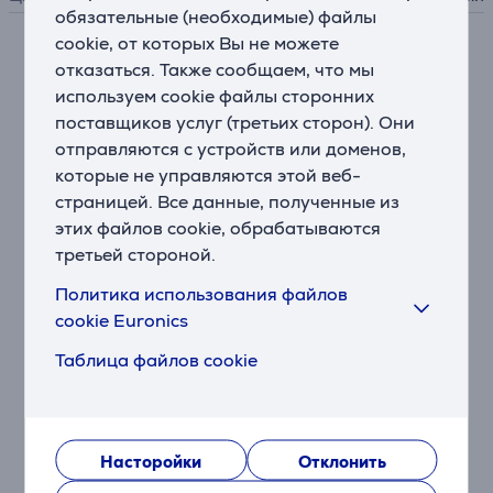
обязательные (необходимые) файлы
cookie, от которых Вы не можете
Описание
отказаться. Также сообщаем, что мы
используем cookie файлы сторонних
поставщиков услуг (третьих сторон). Они
Отлично подходит для заметок
отправляются с устройств или доменов,
Apple Pencil – идеальный инструмент для записи
заметок, создания эскизов, отметок в документах,
которые не управляются этой веб-
ведения дневника и многого другого. Благодаря
страницей. Все данные, полученные из
пиксельной точности, низкой задержке и
этих файлов cookie, обрабатываются
чувствительности к углу наклона его использование
третьей стороной.
является столь же естественным, как и
Политика использования файлов
использование обычного карандаша.
cookie Euronics
Подключение USB-C
Таблица файлов cookie
Стилус Apple Pencil (USB-C) подключается и
заряжается через кабель USB-C. Благодаря
практичному магнитному креплению его можно
хранить на боковой стороне iPad, что обеспечивает
Насторойки
Отклонить
простое хранение и быстрый доступ. Зарядка через
магнитное крепление не производится!