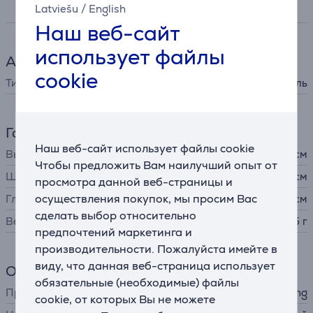
Спецификация
Latviešu
/
English
Наш веб-сайт
использует файлы
Аксессуары для игр
cookie
Тип аксессуара
держатель
Габариты
Наш веб-сайт использует файлы cookie
Высота
23,5 см
Чтобы предложить Вам наилучший опыт от
Ширина
82,5 см
просмотра данной веб-страницы и
осуществления покупок, мы просим Вас
Глубина
15,5 см
сделать выбор относительно
Вес
9,5 г
предпочтений маркетинга и
производительности. Пожалуйста имейте в
виду, что данная веб-страница использует
Общий параметр
обязательные (необходимые) файлы
Производитель
Next Level Racing
cookie, от которых Вы не можете