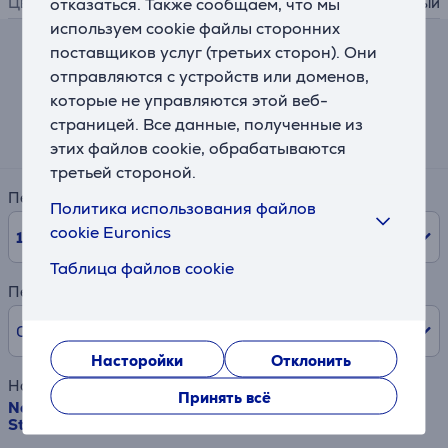
Цвет
черный
отказаться. Также сообщаем, что мы
используем cookie файлы сторонних
поставщиков услуг (третьих сторон). Они
Калькулятор лизинга и аренды
отправляются с устройств или доменов,
которые не управляются этой веб-
Примерный размер ежемесячного платежа
страницей. Все данные, полученные из
24 €
этих файлов cookie, обрабатываются
третьей стороной.
Период
Политика использования файлов
cookie Euronics
10
мес.
Таблица файлов cookie
Первый взнос
0% /
0,00 €
Насторойки
Отклонить
Наименование товара
Принять всё
Next Level Racing Elite Freestanding Triple Monitor
Stand, черный - Дополнение к штативу для монитора