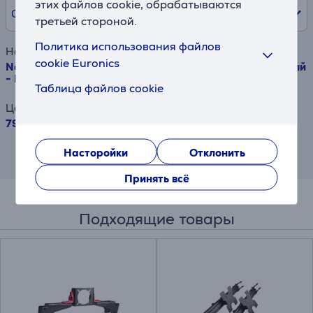
этих файлов cookie, обрабатываются
0% /
0,00 €
третьей стороной.
Политика использования файлов
Наименование товара
cookie Euronics
Next Level Racing F-GT Elite Wheel Plate Edition, черный
- Гоночный кокпит
Таблица файлов cookie
Цена
799.99 €
Результат информативен и основан на
Насторойки
Отклонить
приблизительной оценке.
Принять всё
Подходящие товары