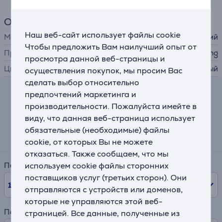
Общий параметр
Наш веб-сайт использует файлы cookie
Материал
алюминий
Чтобы предложить Вам наилучший опыт от
Производитель
Next Level Racing
просмотра данной веб-страницы и
Цвет
черный
осуществления покупок, мы просим Вас
сделать выбор относительно
предпочтений маркетинга и
Калькулятор лизинга и аренды
производительности. Пожалуйста имейте в
виду, что данная веб-страница использует
Примерный размер ежемесячного платежа
обязательные (необходимые) файлы
85 €
cookie, от которых Вы не можете
отказаться. Также сообщаем, что мы
используем cookie файлы сторонних
Период
поставщиков услуг (третьих сторон). Они
10
мес.
отправляются с устройств или доменов,
которые не управляются этой веб-
Первый взнос
страницей. Все данные, полученные из