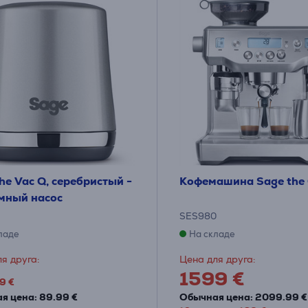
he Vac Q, серебристый -
Кофемашина Sage the 
мный насос
SES980
ладе
На складе
я друга:
Цена для друга:
1599 €
9 €
я цена: 89.99 €
Обычная цена: 2099.99 €