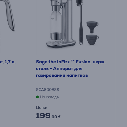
, 1,7 л,
Sage the InFizz ™ Fusion, нерж.
сталь - Аппарат для
газирования напитков
SCA800BSS
На складе
Цена:
199
.99 €