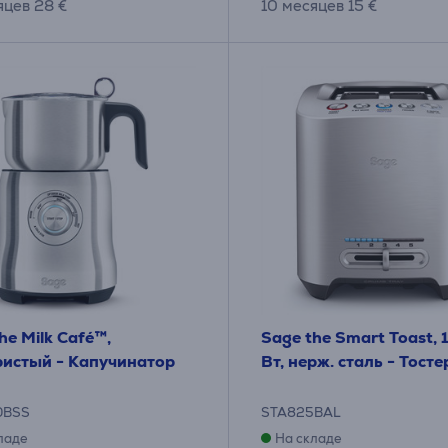
яцев 28 €
10 месяцев 15 €
he Milk Café™,
Sage the Smart Toast,
ристый - Капучинатор
Вт, нерж. сталь - Тосте
0BSS
STA825BAL
ладе
На складе