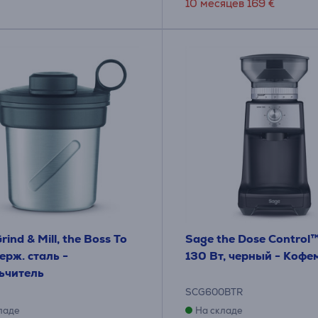
10 месяцев 169 €
rind & Mill, the Boss To
Sage the Dose Control™
ерж. сталь -
130 Вт, черный - Кофе
ьчитель
3
SCG600BTR
ладе
На складе