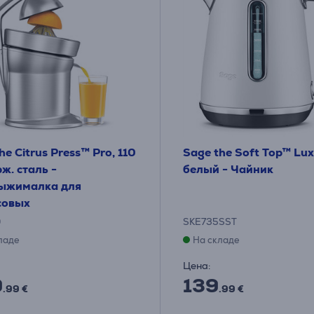
he Citrus Press™ Pro, 110
Sage the Soft Top™ Luxe
рж. сталь -
белый - Чайник
ыжималка для
совых
0
SKE735SST
ладе
На складе
Цена:
9
139
.99 €
.99 €