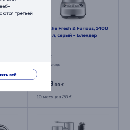
 веб-
ваются третьей
черный -
Sage the Fresh & Furious, 1400
Вт, 1,5 л, серый - Блендер
SBL620
На складе
ять всё
Цена:
259
.99 €
10 месяцев 28 €