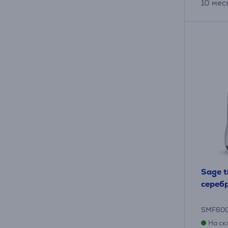
10 мес
Sage t
cереб
SMF60
На ск