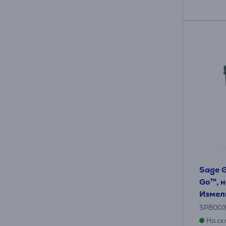
Sage G
Go™, н
Измел
SPB00
На ск