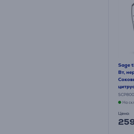
Sage t
Вт, не
Соков
цитру
SCP80
На ск
Цена:
25