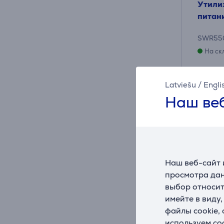
Утили
питан
SWR55
На ск
Цена:
47
Latviešu
/
Engli
Наш веб
10 мес
Наш веб-сайт 
просмотра дан
выбор относит
имейте в виду
файлы cookie,
используем co