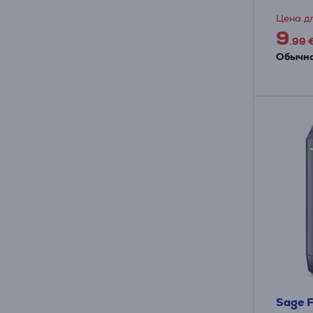
Цена дл
9
.99 
Обычна
Sage F