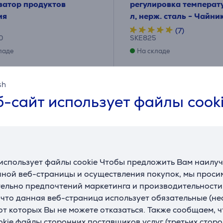
затор продуктов
pегулировка температу
ия
л, нерж. сталь - Чайни
(7)
0
SKE825
ладе
На складе
Цена:
9
145
sh
.99 €
.99 €
-сайт использует файлы cook
яцев 51 €
10 месяцев 16 €
использует файлы cookie Чтобы предложить Вам наилу
ной веб-страницы и осуществления покупок, мы просим
ельно предпочтений маркетинга и производительности
, что данная веб-страница использует обязательные (н
 от которых Вы не можете отказаться. Также сообщаем, 
okie файлы сторонних поставщиков услуг (третьих сторо