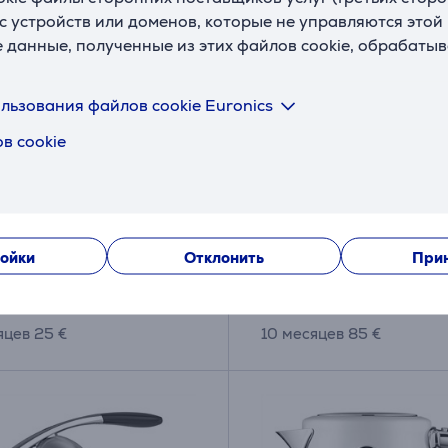
с устройств или доменов, которые не управляются этой
е данные, полученные из этих файлов cookie, обрабаты
he Tea Maker, чайное
Sage the Barista Pro, 
льзования файлов cookie Euronics
о, pегулировка
Кофемашина
в cookie
атуры, 1,5 л, нерж.
/прозрачный - Чайник
0
SES878BTR
ладе
На складе
ойки
Отклонить
Прин
Цена:
9
799
.99 €
.99 €
яцев 25 €
10 месяцев 85 €