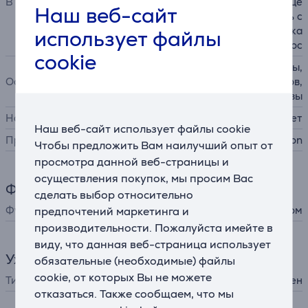
В комплекте
зким потоком воздуха, конце
Наш веб-сайт
нтратор, насадка-гребень с
широкими зубьями, насадка
использует файлы
против пушения волос
cookie
режим защиты кожи головы,
Особенности
распознавание аксессуаров,
распознавание паузы
Настенный
Нет
Наш веб-сайт использует файлы cookie
Производитель
Dyson
Чтобы предложить Вам наилучший опыт от
просмотра данной веб-страницы и
осуществления покупок, мы просим Вас
Функции
сделать выбор относительно
Функции
предпочтений маркетинга и
обдув холодным воздухом
производительности. Пожалуйста имейте в
виду, что данная веб-страница использует
Уход за волосами
обязательные (необходимые) файлы
cookie, от которых Вы не можете
Тип
фен
отказаться. Также сообщаем, что мы