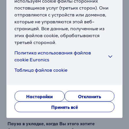
используем cookie файлы сторонних
Описание
поставщиков услуг (третьих сторон). Они
отправляются с устройств или доменов,
которые не управляются этой веб-
Сенсоры Nural™ обеспечивают дополнительный
страницей. Все данные, полученные из
интеллект
Сеть сенсоров Nural™ в фене Dyson Supersonic
этих файлов cookie, обрабатываются
автоматически активирует новые функции для
третьей стороной.
оптимизации укладки.
Политика использования файлов
cookie Euronics
Режим защиты кожи головы
Сенсор Time of Flight автоматически регулирует
Таблица файлов cookie
температуру, чтобы усиливать естественный блеск
волос и помогать защищать кожу головы.
Распознавание аксессуаров
Насторойки
Отклонить
Сенсор Hall распознает используемые аксессуары и
автоматически настраивает их в соответствии с
Принять всё
предпочитаемой укладкой.
Пауза в укладке, когда Вы этого хотите