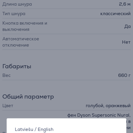
Длина шнура
2,6 м
Тип шнура
классический
Кнопка включения и
Да
выключения
Автоматическое
Нет
отключение
Габариты
Вес
660 г
Общий параметр
Цвет
голубой, оранжевый
фен Dyson Supersonic Nural,
диффузор для волнистых и в
ьющихся волос, насадка с ни
Latviešu
/
English