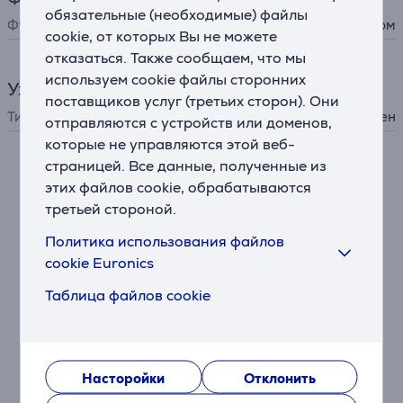
обязательные (необходимые) файлы
Функции
обдув холодным воздухом
cookie, от которых Вы не можете
отказаться. Также сообщаем, что мы
используем cookie файлы сторонних
Уход за волосами
поставщиков услуг (третьих сторон). Они
Тип
фен
отправляются с устройств или доменов,
которые не управляются этой веб-
страницей. Все данные, полученные из
Описание
этих файлов cookie, обрабатываются
третьей стороной.
Сенсоры Nural™ обеспечивают дополнительный
Политика использования файлов
интеллект
cookie Euronics
Сеть сенсоров Nural™ в фене Dyson Supersonic
автоматически активирует новые функции для
Таблица файлов cookie
оптимизации укладки.
Режим защиты кожи головы
Сенсор Time of Flight автоматически регулирует
Насторойки
Отклонить
температуру, чтобы усиливать естественный блеск
волос и помогать защищать кожу головы.