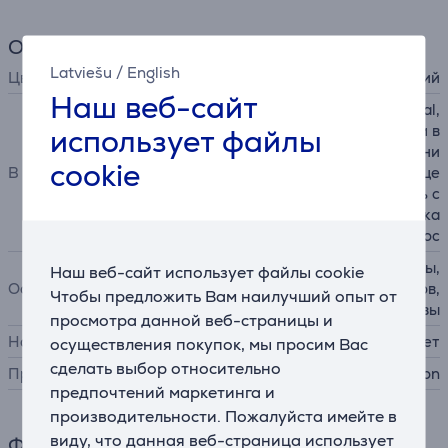
Общий параметр
Latviešu
/
English
Цвет
оранжевый, темно-синий
Наш веб-сайт
фен Dyson Supersonic Nural,
использует файлы
диффузор для волнистых и в
ьющихся волос, насадка с ни
cookie
В комплекте
зким потоком воздуха, конце
нтратор, насадка-гребень с
широкими зубьями, насадка
против пушения волос
режим защиты кожи головы,
Наш веб-сайт использует файлы cookie
Особенности
распознавание аксессуаров,
Чтобы предложить Вам наилучший опыт от
распознавание паузы
просмотра данной веб-страницы и
Настенный
Нет
осуществления покупок, мы просим Вас
сделать выбор относительно
Производитель
Dyson
предпочтений маркетинга и
производительности. Пожалуйста имейте в
виду, что данная веб-страница использует
Функции