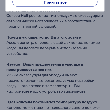
Принять всё
Распознавание аксессуаров
Сенсор Hall распознает используемые аксессуары и
автоматически настраивает их в соответствии с
предпочитаемой укладкой.
Пауза в укладке, когда Вы этого хотите
Акселерометр, определяющий движение, понимает,
когда Вы делаете перерыв в использовании
устройства.
Изучает Ваши предпочтения в укладке и
подстраивается под них
Умные аксессуары для укладки имеют
предустановленные рекомендуемые настройки
воздушного потока и температуры – Вы
настраиваете их, а устройство запоминает.
Цвет капсулы показывает температуру воздуха
Капсула меняет цвет, от холодного синего до ярко-